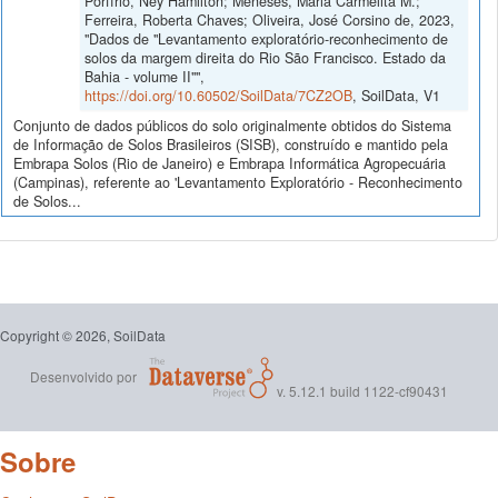
Porfírio, Ney Hamilton; Meneses, Maria Carmelita M.;
Ferreira, Roberta Chaves; Oliveira, José Corsino de, 2023,
"Dados de "Levantamento exploratório-reconhecimento de
solos da margem direita do Rio São Francisco. Estado da
Bahia - volume II"",
https://doi.org/10.60502/SoilData/7CZ2OB
, SoilData, V1
Conjunto de dados públicos do solo originalmente obtidos do Sistema
de Informação de Solos Brasileiros (SISB), construído e mantido pela
Embrapa Solos (Rio de Janeiro) e Embrapa Informática Agropecuária
(Campinas), referente ao 'Levantamento Exploratório - Reconhecimento
de Solos...
Copyright © 2026, SoilData
Desenvolvido por
v. 5.12.1 build 1122-cf90431
Sobre