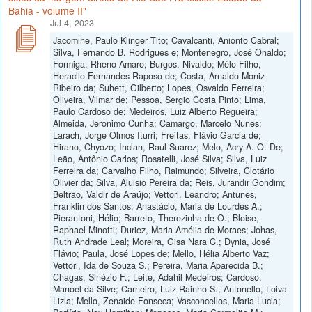
Bahia - volume II"
Jul 4, 2023
Jacomine, Paulo Klinger Tito; Cavalcanti, Anionto Cabral;
Silva, Fernando B. Rodrigues e; Montenegro, José Onaldo;
Formiga, Rheno Amaro; Burgos, Nivaldo; Mélo Filho,
Heraclio Fernandes Raposo de; Costa, Arnaldo Moniz
Ribeiro da; Suhett, Gilberto; Lopes, Osvaldo Ferreira;
Oliveira, Vilmar de; Pessoa, Sergio Costa Pinto; Lima,
Paulo Cardoso de; Medeiros, Luiz Alberto Regueira;
Almeida, Jeronimo Cunha; Camargo, Marcelo Nunes;
Larach, Jorge Olmos Iturri; Freitas, Flávio Garcia de;
Hirano, Chyozo; Inclan, Raul Suarez; Melo, Acry A. O. De;
Leão, Antônio Carlos; Rosatelli, José Silva; Silva, Luiz
Ferreira da; Carvalho Filho, Raimundo; Silveira, Clotário
Olivier da; Silva, Aluisio Pereira da; Reis, Jurandir Gondim;
Beltrão, Valdir de Araújo; Vettori, Leandro; Antunes,
Franklin dos Santos; Anastácio, Maria de Lourdes A.;
Pierantoni, Hélio; Barreto, Therezinha de O.; Bloise,
Raphael Minotti; Duriez, Maria Amélia de Moraes; Johas,
Ruth Andrade Leal; Moreira, Gisa Nara C.; Dynia, José
Flávio; Paula, José Lopes de; Mello, Hélia Alberto Vaz;
Vettori, Ida de Souza S.; Pereira, Maria Aparecida B.;
Chagas, Sinézio F.; Leite, Adahil Medeiros; Cardoso,
Manoel da Silve; Carneiro, Luiz Rainho S.; Antonello, Loiva
Lizia; Mello, Zenaide Fonseca; Vasconcellos, Maria Lucia;