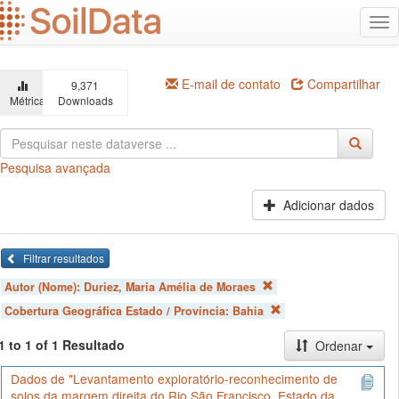
Ir
Alt
para
na
o
conteúdo
principal
E-mail de contato
Compartilhar
9,371
Métricas
Downloads
Pesquisa avançada
Adicionar dados
Filtrar resultados
Autor (Nome):
Duriez, Maria Amélia de Moraes
Cobertura Geográfica Estado / Província:
Bahia
1 to 1 of 1 Resultado
Ordenar
Dados de "Levantamento exploratório-reconhecimento de
solos da margem direita do Rio São Francisco. Estado da