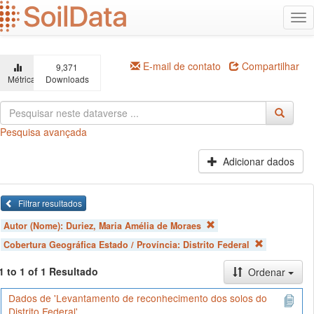
Ir
Alt
para
na
o
conteúdo
principal
E-mail de contato
Compartilhar
9,371
Métricas
Downloads
Pesquisa avançada
Adicionar dados
Filtrar resultados
Autor (Nome):
Duriez, Maria Amélia de Moraes
Cobertura Geográfica Estado / Província:
Distrito Federal
1 to 1 of 1 Resultado
Ordenar
Dados de 'Levantamento de reconhecimento dos solos do
Distrito Federal'