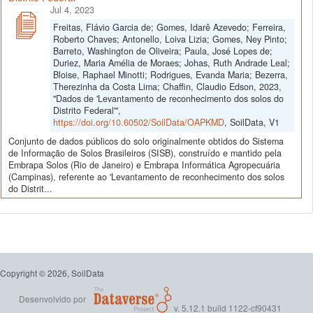
Jul 4, 2023
Freitas, Flávio Garcia de; Gomes, Idarê Azevedo; Ferreira,
Roberto Chaves; Antonello, Loiva Lizia; Gomes, Ney Pinto;
Barreto, Washington de Oliveira; Paula, José Lopes de;
Duriez, Maria Amélia de Moraes; Johas, Ruth Andrade Leal;
Bloise, Raphael Minotti; Rodrigues, Evanda Maria; Bezerra,
Therezinha da Costa Lima; Chaffin, Claudio Edson, 2023,
"Dados de 'Levantamento de reconhecimento dos solos do
Distrito Federal'",
https://doi.org/10.60502/SoilData/OAPKMD
, SoilData, V1
Conjunto de dados públicos do solo originalmente obtidos do Sistema
de Informação de Solos Brasileiros (SISB), construído e mantido pela
Embrapa Solos (Rio de Janeiro) e Embrapa Informática Agropecuária
(Campinas), referente ao 'Levantamento de reconhecimento dos solos
do Distrit...
Copyright © 2026, SoilData
Desenvolvido por
v. 5.12.1 build 1122-cf90431