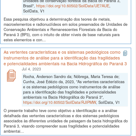
unidades de conservação florestal da Bacia do Paraná 3,
Brasil",
https://doi.org/10.60502/SoilData/UE7AUE
,
SoilData, V1
Essa pesquisa objetivou a determinação dos teores de metais,
macroelementos e radionuclídeos em solos preservados de Unidades de
Conservação Ambientais e Remanescentes Florestais da Bacia do
Paraná 3 (BP3), com o intuito de obter níveis de base naturais para
estes elementos e con...
As vertentes características e os sistemas pedológicos como
instrumentos de análise para a identificação das fragilidades
e potencialidades ambientais na Bacia Hidrográfica do Paraná 3
Jul 4, 2023
Rocha, Anderson Sandro da; Nóbrega, Maria Teresa de;
Cunha, José Edézio da, 2023, "As vertentes características
e os sistemas pedológicos como instrumentos de análise
para a identificação das fragilidades e potencialidades
ambientais na Bacia Hidrográfica do Paraná 3",
https://doi.org/10.60502/SoilData/RJIPMW
, SoilData, V1
O presente trabalho teve como objetivo a identificação e a análise
detalhada das vertentes características e dos sistemas pedológicos
associados às diferentes unidades de paisagem da bacia hidrográfica do
Paraná 3, visando compreender suas fragilidades e potencialidades
ambientai...