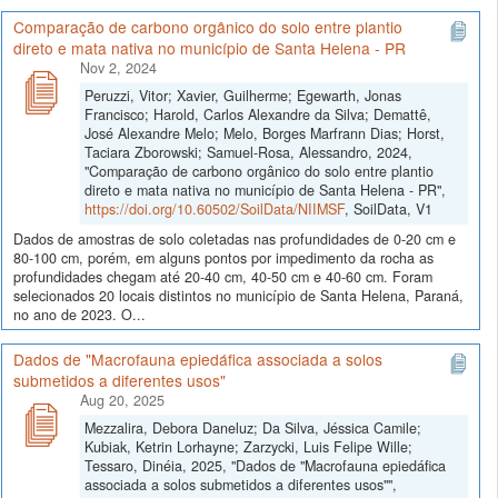
Comparação de carbono orgânico do solo entre plantio
direto e mata nativa no município de Santa Helena - PR
Nov 2, 2024
Peruzzi, Vitor; Xavier, Guilherme; Egewarth, Jonas
Francisco; Harold, Carlos Alexandre da Silva; Demattê,
José Alexandre Melo; Melo, Borges Marfrann Dias; Horst,
Taciara Zborowski; Samuel-Rosa, Alessandro, 2024,
"Comparação de carbono orgânico do solo entre plantio
direto e mata nativa no município de Santa Helena - PR",
https://doi.org/10.60502/SoilData/NIIMSF
, SoilData, V1
Dados de amostras de solo coletadas nas profundidades de 0-20 cm e
80-100 cm, porém, em alguns pontos por impedimento da rocha as
profundidades chegam até 20-40 cm, 40-50 cm e 40-60 cm. Foram
selecionados 20 locais distintos no município de Santa Helena, Paraná,
no ano de 2023. O...
Dados de "Macrofauna epiedáfica associada a solos
submetidos a diferentes usos"
Aug 20, 2025
Mezzalira, Debora Daneluz; Da Silva, Jéssica Camile;
Kubiak, Ketrin Lorhayne; Zarzycki, Luis Felipe Wille;
Tessaro, Dinéia, 2025, "Dados de "Macrofauna epiedáfica
associada a solos submetidos a diferentes usos"",