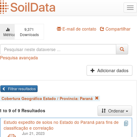
Ir
Alt
para
na
o
conteúdo
principal
E-mail de contato
Compartilhar
9,371
Métricas
Downloads
Pesquisa avançada
Adicionar dados
Filtrar resultados
Cobertura Geográfica Estado / Província:
Paraná
1 to 9 of 9 Resultados
Ordenar
Estudo expedito de solos no Estado do Paraná para fins de
classificação e correlação
Jun 21, 2023