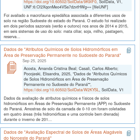
https://doi.org/10.60502/SoilData/9K9IF0
, SoilData, V1,
UNF:6:Cf2XqonMeo4VSa7dzvtHWg== [fileUNF]
Foi avaliado a macrofauna epiedáfica associada a diferentes usos de
solo na região Sudoeste do estado do Paraná. O estudo foi realizado
em dois períodos sazonais (verão e outono) nos anos de 2014 e 2015,
em seis sistemas de uso do solo: mata ciliar, soja, milho, pastagem,
reserva...
Dados de "Atributos Químicos de Solos Hidromórficos em
Área de Preservação Permanente no Sudoeste do Paraná"
Sep 25, 2025
Acosta, Amanda Cristina Beal; Casali, Carlos Alberto;
Pocojeski, Elisandra, 2025, "Dados de "Atributos Químicos
de Solos Hidromórficos em Área de Preservação
Permanente no Sudoeste do Paraná"",
https://doi.org/10.60502/SoilData/W2KYSL
, SoilData, V1
Dados da avaliação de atributos químicos e físicos de solos
hidromórficos em Áreas de Preservação Permanente (APP) no Sudoeste
do Paraná. Amostras de solo da camada de 0-10 cm foram coletadas
em quatro áreas (três hidromórficas e uma controle bem drenada)
durante o inverno de 201...
Dados de "Avaliação Espectral de Solos de Áreas Alagáveis
do Noroeste do Paraná"