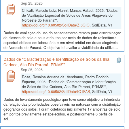
Sep 25, 2025
Chicati, Marcelo Luiz; Nanni, Marcos Rafael, 2025, "Dados
de "Avaliação Espectral de Solos de Áreas Alagáveis do
Noroeste do Paraná"",
https://doi.org/10.60502/SoilData/ZI0QIO
, SoilData, V1
Dados de avaliação do uso do sensoriamento remoto para discriminação
de classes de solo e seus atributos por meio de dados de reflectância
espectral obtidos em laboratório e em nível orbital em áreas alagáveis
do Noroeste do Paraná. O objetivo foi avaliar a viabilidade da utiliza...
Dados de "Caracterização e Identificação de Solos da Ilha
Carioca, Alto Rio Paraná, PR/MS"
Sep 25, 2025
Rosa, Rosalba Adriane da; Vendrame, Pedro Rodolfo
Siqueira, 2025, "Dados de "Caracterização e Identificação
de Solos da Ilha Carioca, Alto Rio Paraná, PR/MS"",
https://doi.org/10.60502/SoilData/IO1FAB
, SoilData, V1
Dados de levantamento pedológico que teve como objetivo a inferência
da relação das propriedades observáveis na natureza com a distribuição
geográfica dos solos. Foram coletados inicialmente 17 amostras de solo
em pontos previamente estabelecidos, e posteriormente 6 perfis de
sol...