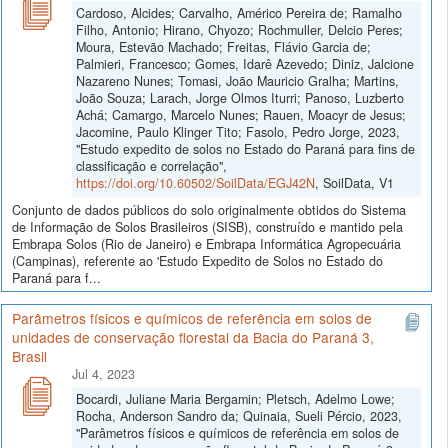
Cardoso, Alcides; Carvalho, Américo Pereira de; Ramalho
Filho, Antonio; Hirano, Chyozo; Rochmuller, Delcio Peres;
Moura, Estevão Machado; Freitas, Flávio Garcia de;
Palmieri, Francesco; Gomes, Idarê Azevedo; Diniz, Jalcione
Nazareno Nunes; Tomasi, João Mauricio Gralha; Martins,
João Souza; Larach, Jorge Olmos Iturri; Panoso, Luzberto
Achá; Camargo, Marcelo Nunes; Rauen, Moacyr de Jesus;
Jacomine, Paulo Klinger Tito; Fasolo, Pedro Jorge, 2023,
"Estudo expedito de solos no Estado do Paraná para fins de
classificação e correlação",
https://doi.org/10.60502/SoilData/EGJ42N
, SoilData, V1
Conjunto de dados públicos do solo originalmente obtidos do Sistema
de Informação de Solos Brasileiros (SISB), construído e mantido pela
Embrapa Solos (Rio de Janeiro) e Embrapa Informática Agropecuária
(Campinas), referente ao 'Estudo Expedito de Solos no Estado do
Paraná para f...
Parâmetros físicos e químicos de referência em solos de
unidades de conservação florestal da Bacia do Paraná 3,
Brasil
Jul 4, 2023
Bocardi, Juliane Maria Bergamin; Pletsch, Adelmo Lowe;
Rocha, Anderson Sandro da; Quinaia, Sueli Pércio, 2023,
"Parâmetros físicos e químicos de referência em solos de