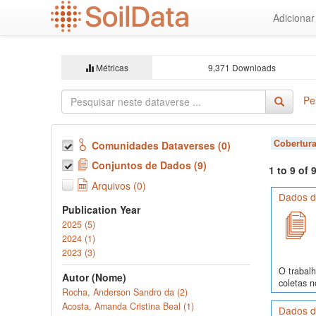
Ir
Adiciona
para
o
conteúdo
principal
Métricas
9,371 Downloads
Pe
Cobertura
Comunidades Dataverses (0)
Conjuntos de Dados (9)
1 to 9 of
Arquivos (0)
Dados de
Publication Year
2025 (5)
2024 (1)
2023 (3)
O trabalh
Autor (Nome)
coletas 
Rocha, Anderson Sandro da (2)
Acosta, Amanda Cristina Beal (1)
Dados de