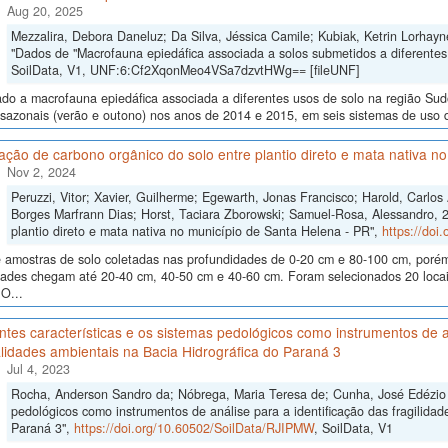
Aug 20, 2025
Mezzalira, Debora Daneluz; Da Silva, Jéssica Camile; Kubiak, Ketrin Lorhayne
"Dados de "Macrofauna epiedáfica associada a solos submetidos a diferentes
SoilData, V1, UNF:6:Cf2XqonMeo4VSa7dzvtHWg== [fileUNF]
ado a macrofauna epiedáfica associada a diferentes usos de solo na região Su
sazonais (verão e outono) nos anos de 2014 e 2015, em seis sistemas de uso do 
ão de carbono orgânico do solo entre plantio direto e mata nativa n
Nov 2, 2024
Peruzzi, Vitor; Xavier, Guilherme; Egewarth, Jonas Francisco; Harold, Carlo
Borges Marfrann Dias; Horst, Taciara Zborowski; Samuel-Rosa, Alessandro, 
plantio direto e mata nativa no município de Santa Helena - PR",
https://doi
 amostras de solo coletadas nas profundidades de 0-20 cm e 80-100 cm, poré
dades chegam até 20-40 cm, 40-50 cm e 40-60 cm. Foram selecionados 20 locais
O...
ntes características e os sistemas pedológicos como instrumentos de an
lidades ambientais na Bacia Hidrográfica do Paraná 3
Jul 4, 2023
Rocha, Anderson Sandro da; Nóbrega, Maria Teresa de; Cunha, José Edézio da
pedológicos como instrumentos de análise para a identificação das fragilidad
Paraná 3",
https://doi.org/10.60502/SoilData/RJIPMW
, SoilData, V1