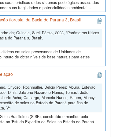
tes características e dos sistemas pedológicos associados
der suas fragilidades e potencialidades ambientai...
ão florestal da Bacia do Paraná 3, Brasil
dro da; Quinaia, Sueli Pércio, 2023, "Parâmetros físicos
cia do Paraná 3, Brasil",
nuclídeos em solos preservados de Unidades de
ntuito de obter níveis de base naturais para estes
relação
rano, Chyozo; Rochmuller, Delcio Peres; Moura, Estevão
edo; Diniz, Jalcione Nazareno Nunes; Tomasi, João
 Luzberto Achá; Camargo, Marcelo Nunes; Rauen, Moacyr
expedito de solos no Estado do Paraná para fins de
ata, V1
olos Brasileiros (SISB), construído e mantido pela
nte ao 'Estudo Expedito de Solos no Estado do Paraná