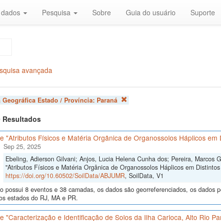
r dados
Pesquisa
Sobre
Guia do usuário
Suporte
squisa avançada
 Geográfica Estado / Província:
Paraná
 9 Resultados
 "Atributos Físicos e Matéria Orgânica de Organossolos Háplicos em D
Sep 25, 2025
Ebeling, Adierson Gilvani; Anjos, Lucia Helena Cunha dos; Pereira, Marcos 
"Atributos Físicos e Matéria Orgânica de Organossolos Háplicos em Distintos 
https://doi.org/10.60502/SoilData/ABJUMR
, SoilData, V1
o possui 8 eventos e 38 camadas, os dados são georreferenciados, os dados po
nos estados do RJ, MA e PR.
 "Caracterização e Identificação de Solos da Ilha Carioca, Alto Rio P