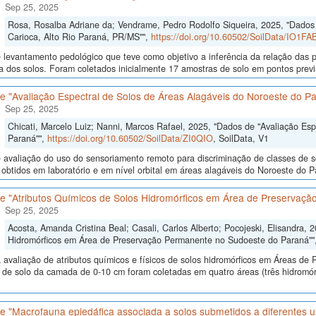
Sep 25, 2025
Rosa, Rosalba Adriane da; Vendrame, Pedro Rodolfo Siqueira, 2025, "Dados d
Carioca, Alto Rio Paraná, PR/MS"",
https://doi.org/10.60502/SoilData/IO1FA
levantamento pedológico que teve como objetivo a inferência da relação das p
a dos solos. Foram coletados inicialmente 17 amostras de solo em pontos previa
e "Avaliação Espectral de Solos de Áreas Alagáveis do Noroeste do P
Sep 25, 2025
Chicati, Marcelo Luiz; Nanni, Marcos Rafael, 2025, "Dados de "Avaliação Es
Paraná"",
https://doi.org/10.60502/SoilData/ZI0QIO
, SoilData, V1
avaliação do uso do sensoriamento remoto para discriminação de classes de so
 obtidos em laboratório e em nível orbital em áreas alagáveis do Noroeste do Para
e "Atributos Químicos de Solos Hidromórficos em Área de Preservaç
Sep 25, 2025
Acosta, Amanda Cristina Beal; Casali, Carlos Alberto; Pocojeski, Elisandra, 
Hidromórficos em Área de Preservação Permanente no Sudoeste do Paraná""
 avaliação de atributos químicos e físicos de solos hidromórficos em Áreas d
 de solo da camada de 0-10 cm foram coletadas em quatro áreas (três hidromór
e "Macrofauna epiedáfica associada a solos submetidos a diferentes u