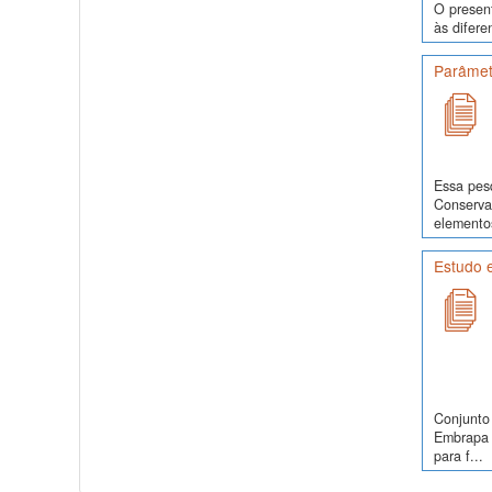
O present
às difere
Parâmetr
Essa pes
Conservaç
elementos
Estudo e
Conjunto 
Embrapa 
para f...