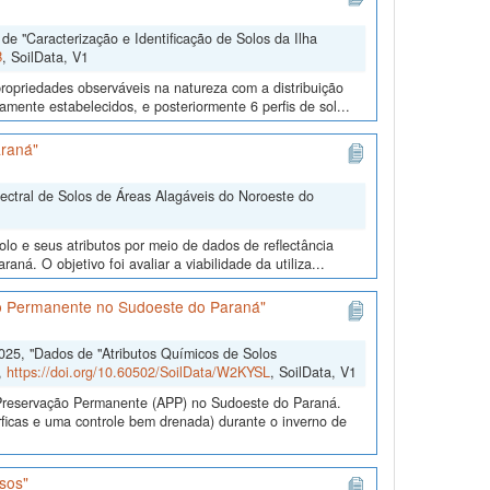
e "Caracterização e Identificação de Solos da Ilha
B
, SoilData, V1
ropriedades observáveis na natureza com a distribuição
mente estabelecidos, e posteriormente 6 perfis de sol...
araná"
pectral de Solos de Áreas Alagáveis do Noroeste do
lo e seus atributos por meio de dados de reflectância
ná. O objetivo foi avaliar a viabilidade da utiliza...
ão Permanente no Sudoeste do Paraná"
2025, "Dados de "Atributos Químicos de Solos
,
https://doi.org/10.60502/SoilData/W2KYSL
, SoilData, V1
e Preservação Permanente (APP) no Sudoeste do Paraná.
ficas e uma controle bem drenada) durante o inverno de
sos"