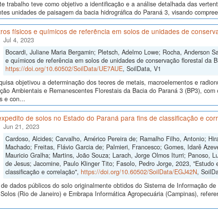
e trabalho teve como objetivo a identificação e a análise detalhada das verten
ntes unidades de paisagem da bacia hidrográfica do Paraná 3, visando compreen
os físicos e químicos de referência em solos de unidades de conservaç
Jul 4, 2023
Bocardi, Juliane Maria Bergamin; Pletsch, Adelmo Lowe; Rocha, Anderson San
e químicos de referência em solos de unidades de conservação florestal da Ba
https://doi.org/10.60502/SoilData/UE7AUE
, SoilData, V1
quisa objetivou a determinação dos teores de metais, macroelementos e radio
ão Ambientais e Remanescentes Florestais da Bacia do Paraná 3 (BP3), com o i
 e con...
xpedito de solos no Estado do Paraná para fins de classificação e cor
Jun 21, 2023
Cardoso, Alcides; Carvalho, Américo Pereira de; Ramalho Filho, Antonio; Hi
Machado; Freitas, Flávio Garcia de; Palmieri, Francesco; Gomes, Idarê Azev
Mauricio Gralha; Martins, João Souza; Larach, Jorge Olmos Iturri; Panoso,
de Jesus; Jacomine, Paulo Klinger Tito; Fasolo, Pedro Jorge, 2023, "Estudo 
classificação e correlação",
https://doi.org/10.60502/SoilData/EGJ42N
, SoilD
de dados públicos do solo originalmente obtidos do Sistema de Informação de S
Solos (Rio de Janeiro) e Embrapa Informática Agropecuária (Campinas), refere