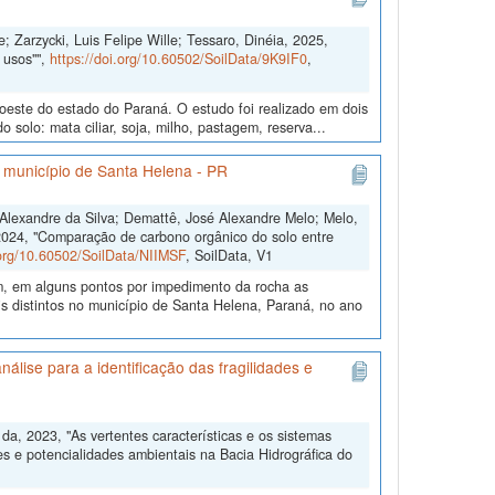
; Zarzycki, Luis Felipe Wille; Tessaro, Dinéia, 2025,
 usos"",
https://doi.org/10.60502/SoilData/9K9IF0
,
doeste do estado do Paraná. O estudo foi realizado em dois
solo: mata ciliar, soja, milho, pastagem, reserva...
o município de Santa Helena - PR
s Alexandre da Silva; Demattê, José Alexandre Melo; Melo,
2024, "Comparação de carbono orgânico do solo entre
.org/10.60502/SoilData/NIIMSF
, SoilData, V1
m, em alguns pontos por impedimento da rocha as
 distintos no município de Santa Helena, Paraná, no ano
álise para a identificação das fragilidades e
, 2023, "As vertentes características e os sistemas
es e potencialidades ambientais na Bacia Hidrográfica do