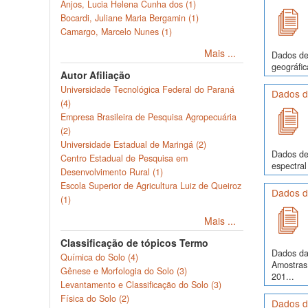
Anjos, Lucia Helena Cunha dos (1)
Bocardi, Juliane Maria Bergamin (1)
Camargo, Marcelo Nunes (1)
Mais ...
Dados de 
geográfic
Autor Afiliação
Universidade Tecnológica Federal do Paraná
Dados d
(4)
Empresa Brasileira de Pesquisa Agropecuária
(2)
Universidade Estadual de Maringá (2)
Dados de 
Centro Estadual de Pesquisa em
espectral
Desenvolvimento Rural (1)
Escola Superior de Agricultura Luiz de Queiroz
Dados d
(1)
Mais ...
Classificação de tópicos Termo
Dados da
Química do Solo (4)
Amostras
Gênese e Morfologia do Solo (3)
201...
Levantamento e Classificação do Solo (3)
Física do Solo (2)
Dados d