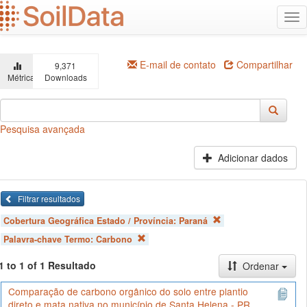
Ir
Alt
para
na
o
conteúdo
principal
E-mail de contato
Compartilhar
9,371
Métricas
Downloads
Pesquisa avançada
Adicionar dados
Filtrar resultados
Cobertura Geográfica Estado / Província:
Paraná
Palavra-chave Termo:
Carbono
1 to 1 of 1 Resultado
Ordenar
Comparação de carbono orgânico do solo entre plantio
direto e mata nativa no município de Santa Helena - PR