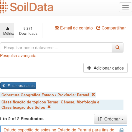
Ir
Alt
para
na
o
conteúdo
principal
E-mail de contato
Compartilhar
9,371
Métricas
Downloads
Pesquisa avançada
Adicionar dados
Filtrar resultados
Cobertura Geográfica Estado / Província:
Paraná
Classificação de tópicos Termo:
Gênese, Morfologia e
Classificação dos Solos
1 to 2 of 2 Resultados
Ordenar
Estudo expedito de solos no Estado do Paraná para fins de