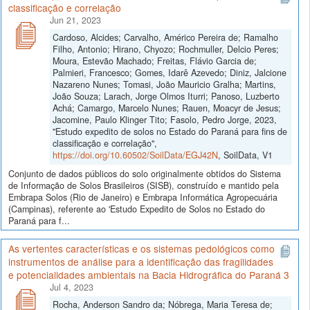
classificação e correlação
Jun 21, 2023
Cardoso, Alcides; Carvalho, Américo Pereira de; Ramalho
Filho, Antonio; Hirano, Chyozo; Rochmuller, Delcio Peres;
Moura, Estevão Machado; Freitas, Flávio Garcia de;
Palmieri, Francesco; Gomes, Idarê Azevedo; Diniz, Jalcione
Nazareno Nunes; Tomasi, João Mauricio Gralha; Martins,
João Souza; Larach, Jorge Olmos Iturri; Panoso, Luzberto
Achá; Camargo, Marcelo Nunes; Rauen, Moacyr de Jesus;
Jacomine, Paulo Klinger Tito; Fasolo, Pedro Jorge, 2023,
"Estudo expedito de solos no Estado do Paraná para fins de
classificação e correlação",
https://doi.org/10.60502/SoilData/EGJ42N
, SoilData, V1
Conjunto de dados públicos do solo originalmente obtidos do Sistema
de Informação de Solos Brasileiros (SISB), construído e mantido pela
Embrapa Solos (Rio de Janeiro) e Embrapa Informática Agropecuária
(Campinas), referente ao 'Estudo Expedito de Solos no Estado do
Paraná para f...
As vertentes características e os sistemas pedológicos como
instrumentos de análise para a identificação das fragilidades
e potencialidades ambientais na Bacia Hidrográfica do Paraná 3
Jul 4, 2023
Rocha, Anderson Sandro da; Nóbrega, Maria Teresa de;