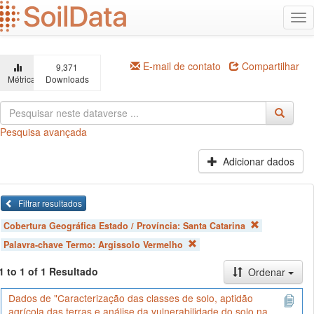
Ir
Alt
para
na
o
conteúdo
principal
E-mail de contato
Compartilhar
9,371
Métricas
Downloads
Pesquisa avançada
Adicionar dados
Filtrar resultados
Cobertura Geográfica Estado / Província:
Santa Catarina
Palavra-chave Termo:
Argissolo Vermelho
1 to 1 of 1 Resultado
Ordenar
Dados de "Caracterização das classes de solo, aptidão
agrícola das terras e análise da vulnerabilidade do solo na