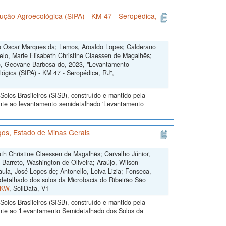
ção Agroecológica (SIPA) - KM 47 - Seropédica,
io Oscar Marques da; Lemos, Aroaldo Lopes; Calderano
Melo, Marie Elisabeth Christine Claessen de Magalhẽs;
to, Geovane Barbosa do, 2023, "Levantamento
ógica (SIPA) - KM 47 - Seropédica, RJ",
olos Brasileiros (SISB), construído e mantido pela
ente ao levantamento semidetalhado 'Levantamento
os, Estado de Minas Gerais
th Christine Claessen de Magalhẽs; Carvalho Júnior,
; Barreto, Washington de Oliveira; Araújo, Wilson
ula, José Lopes de; Antonello, Loiva Lizia; Fonseca,
etalhado dos solos da Microbacia do Ribeirão São
FKW
, SoilData, V1
olos Brasileiros (SISB), construído e mantido pela
ente ao 'Levantamento Semidetalhado dos Solos da