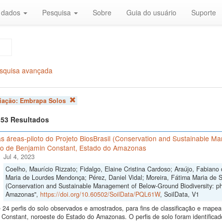
r dados
Pesquisa
Sobre
Guia do usuário
Suporte
squisa avançada
liação:
Embrapa Solos
f 53 Resultados
s áreas-piloto do Projeto BiosBrasil (Conservation and Sustainable M
io de Benjamin Constant, Estado do Amazonas
Jul 4, 2023
Coelho, Maurício Rizzato; Fidalgo, Elaine Cristina Cardoso; Araújo, Fabiano
Maria de Lourdes Mendonça; Pérez, Daniel Vidal; Moreira, Fátima Maria de So
(Conservation and Sustainable Management of Below-Ground Biodiversity: ph
Amazonas",
https://doi.org/10.60502/SoilData/PQL61W
, SoilData, V1
24 perfis do solo observados e amostrados, para fins de classificação e mape
Constant, noroeste do Estado do Amazonas. O perfis de solo foram identificado