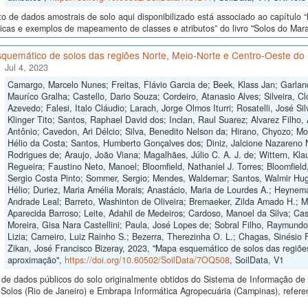
o de dados amostrais de solo aqui disponibilizado está associado ao capítul
icas e exemplos de mapeamento de classes e atributos” do livro "Solos do Maran
quemático de solos das regiões Norte, Meio-Norte e Centro-Oeste do 
Jul 4, 2023
Camargo, Marcelo Nunes; Freitas, Flávio Garcia de; Beek, Klass Jan; Garlan
Mauríco Gralha; Castello, Dario Souza; Cordeiro, Atanasio Alves; Silveira, Cl
Azevedo; Falesi, Italo Cláudio; Larach, Jorge Olmos Iturri; Rosatelli, José S
Klinger Tito; Santos, Raphael David dos; Inclan, Raul Suarez; Alvarez Filho,
Antônio; Cavedon, Ari Délcio; Silva, Benedito Nelson da; Hirano, Chyozo; M
Hélio da Costa; Santos, Humberto Gonçalves dos; Diniz, Jalcione Nazareno 
Rodrigues de; Araujo, João Viana; Magalhães, Júlio C. A. J. de; Wittern, Klau
Regueira; Faustino Neto, Manoel; Bloomfield, Nathaniel J. Torres; Bloomfield
Sergio Costa Pinto; Sommer, Sergio; Mendes, Waldemar; Santos, Walmir Hugo
Hélio; Duriez, Maria Amélia Morais; Anastácio, Maria de Lourdes A.; Heynema
Andrade Leal; Barreto, Washinton de Oliveira; Bremaeker, Zilda Amado H.; Mell
Aparecida Barroso; Leite, Adahil de Medeiros; Cardoso, Manoel da Silva; Cas
Moreira, Gisa Nara Castellini; Paula, José Lopes de; Sobral Filho, Raymund
Lizia; Carneiro, Luiz Rainho S.; Bezerra, Therezinha O. L.; Chagas, Sinésio 
Zikan, José Francisco Bizeray, 2023, "Mapa esquemático de solos das regiões
aproximação",
https://doi.org/10.60502/SoilData/7OQ508
, SoilData, V1
de dados públicos do solo originalmente obtidos do Sistema de Informação de S
olos (Rio de Janeiro) e Embrapa Informática Agropecuária (Campinas), refere