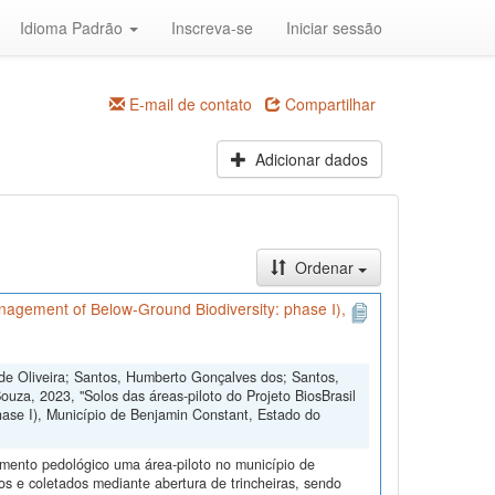
Idioma Padrão
Inscreva-se
Iniciar sessão
E-mail de contato
Compartilhar
Adicionar dados
Ordenar
anagement of Below-Ground Biodiversity: phase I),
 de Oliveira; Santos, Humberto Gonçalves dos; Santos,
uza, 2023, "Solos das áreas-piloto do Projeto BiosBrasil
ase I), Município de Benjamin Constant, Estado do
amento pedológico uma área-piloto no município de
s e coletados mediante abertura de trincheiras, sendo