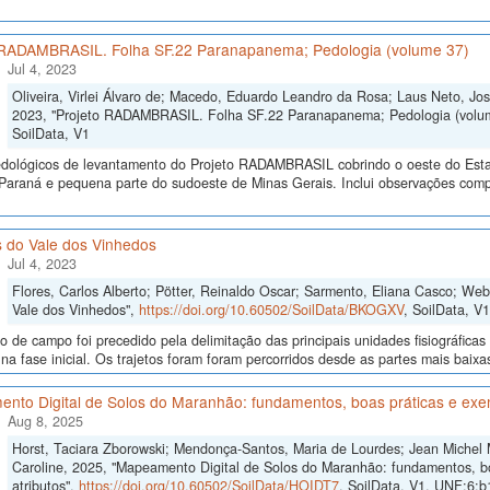
 RADAMBRASIL. Folha SF.22 Paranapanema; Pedologia (volume 37)
Jul 4, 2023
Oliveira, Virlei Álvaro de; Macedo, Eduardo Leandro da Rosa; Laus Neto, Jos
2023, "Projeto RADAMBRASIL. Folha SF.22 Paranapanema; Pedologia (volu
SoilData, V1
dológicos de levantamento do Projeto RADAMBRASIL cobrindo o oeste do Esta
Paraná e pequena parte do sudoeste de Minas Gerais. Inclui observações compil
s do Vale dos Vinhedos
Jul 4, 2023
Flores, Carlos Alberto; Pötter, Reinaldo Oscar; Sarmento, Eliana Casco; Web
Vale dos Vinhedos",
https://doi.org/10.60502/SoilData/BKOGXV
, SoilData, V1
o de campo foi precedido pela delimitação das principais unidades fisiográfica
 na fase inicial. Os trajetos foram foram percorridos desde as partes mais baixa
nto Digital de Solos do Maranhão: fundamentos, boas práticas e exe
Aug 8, 2025
Horst, Taciara Zborowski; Mendonça-Santos, Maria de Lourdes; Jean Michel
Caroline, 2025, "Mapeamento Digital de Solos do Maranhão: fundamentos, b
atributos",
https://doi.org/10.60502/SoilData/HOIDT7
, SoilData, V1, UNF:6: