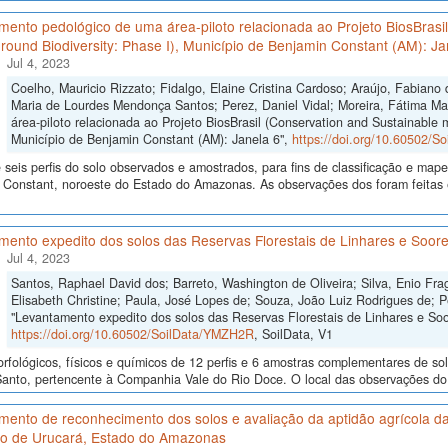
mento pedológico de uma área-piloto relacionada ao Projeto BiosBras
ound Biodiversity: Phase I), Município de Benjamin Constant (AM): Ja
Jul 4, 2023
Coelho, Mauricio Rizzato; Fidalgo, Elaine Cristina Cardoso; Araújo, Fabiano 
Maria de Lourdes Mendonça Santos; Perez, Daniel Vidal; Moreira, Fátima M
área-piloto relacionada ao Projeto BiosBrasil (Conservation and Sustainable
Município de Benjamin Constant (AM): Janela 6",
https://doi.org/10.60502/S
seis perfis do solo observados e amostrados, para fins de classificação e ma
 Constant, noroeste do Estado do Amazonas. As observações dos foram feitas 
mento expedito dos solos das Reservas Florestais de Linhares e Soore
Jul 4, 2023
Santos, Raphael David dos; Barreto, Washington de Oliveira; Silva, Enio Fra
Elisabeth Christine; Paula, José Lopes de; Souza, João Luiz Rodrigues de; P
"Levantamento expedito dos solos das Reservas Florestais de Linhares e Soo
https://doi.org/10.60502/SoilData/YMZH2R
, SoilData, V1
fológicos, físicos e químicos de 12 perfis e 6 amostras complementares de sol
Santo, pertencente à Companhia Vale do Rio Doce. O local das observações do s
mento de reconhecimento dos solos e avaliação da aptidão agrícola da
io de Urucará, Estado do Amazonas