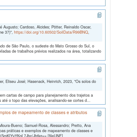
é Augusto; Cardoso, Alcides; Pötter, Reinaldo Oscar,
me 37)",
https://doi.org/10.60502/SoilData/R99BNQ
,
do de São Paulo, o sudeste do Mato Grosso do Sul, o
adas de trabalhos prévios realizados na área, totalizando
er, Eliseu José; Hasenack, Heinrich, 2023, "Os solos do
s em cartas de campo para planejamento dos trajetos a
s até o topo das elevações, analisando-se cortes d...
mplos de mapeamento de classes e atributos
 Moura-Bueno; Samuel-Rosa, Alessandro; Pretto, Ana
oas práticas e exemplos de mapeamento de classes e
b1SmKIYvYKgL7Jbc/Jbtkg== [fileUNF]