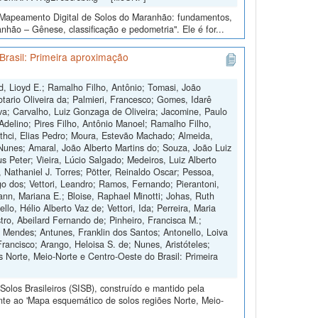
o “Mapeamento Digital de Solos do Maranhão: fundamentos,
hão – Gênese, classificação e pedometria". Ele é for...
Brasil: Primeira aproximação
d, Lioyd E.; Ramalho Filho, Antônio; Tomasi, João
otario Oliveira da; Palmieri, Francesco; Gomes, Idarê
ilva; Carvalho, Luiz Gonzaga de Oliveira; Jacomine, Paulo
 Adelino; Pires Filho, Antônio Manoel; Ramalho Filho,
othci, Elias Pedro; Moura, Estevão Machado; Almeida,
Nunes; Amaral, João Alberto Martins do; Souza, João Luiz
s Peter; Vieira, Lúcio Salgado; Medeiros, Luiz Alberto
, Nathaniel J. Torres; Pötter, Reinaldo Oscar; Pessoa,
 dos; Vettori, Leandro; Ramos, Fernando; Pierantoni,
nn, Mariana E.; Bloise, Raphael Minotti; Johas, Ruth
o, Hélio Alberto Vaz de; Vettori, Ida; Perreira, Maria
tro, Abeilard Fernando de; Pinheiro, Francisca M.;
o Mendes; Antunes, Franklin dos Santos; Antonello, Loiva
Francisco; Arango, Heloisa S. de; Nunes, Aristóteles;
 Norte, Meio-Norte e Centro-Oeste do Brasil: Primeira
olos Brasileiros (SISB), construído e mantido pela
nte ao 'Mapa esquemático de solos regiões Norte, Meio-