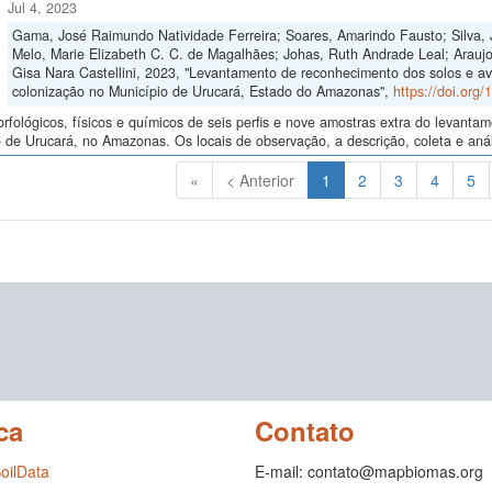
Jul 4, 2023
Gama, José Raimundo Natividade Ferreira; Soares, Amarindo Fausto; Silva, 
Melo, Marie Elizabeth C. C. de Magalhães; Johas, Ruth Andrade Leal; Araujo,
Gisa Nara Castellini, 2023, "Levantamento de reconhecimento dos solos e av
colonização no Município de Urucará, Estado do Amazonas",
https://doi.org
fológicos, físicos e químicos de seis perfis e nove amostras extra do levant
 de Urucará, no Amazonas. Os locais de observação, a descrição, coleta e anál
(Atual)
«
< Anterior
1
2
3
4
5
ca
Contato
SoilData
E-mail: contato@mapbiomas.org