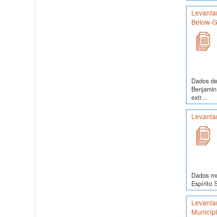
Levanta
Below-Gr
Dados de 
Benjamin
extr...
Levanta
Dados mor
Espírito 
Levanta
Municíp