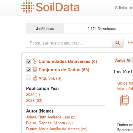
Ir
Adiciona
para
o
conteúdo
principal
Métricas
9,371 Downloads
Pe
Autor Afi
Comunidades Dataverses (0)
Conjuntos de Dados (53)
1 to 10 o
Arquivos (0)
Solos da
Publication Year
Municíp
2025 (1)
2023 (52)
Autor (Nome)
Johas, Ruth Andrade Leal (23)
Bloise, Raphael Minotti (22)
Dados de 
Duriez, Maria Amélia de Moraes (22)
Benjamin 