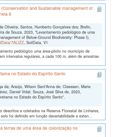
il (Conservation and Sustainable management of
nela 6
de Oliveira; Santos, Humberto Gonçalves dos; Brefin,
aria de Souza, 2023, "Levantamento pedológico de uma
 management of Below-Ground Biodiversity: Phase I),
oilData/7ALIZZ
, SoilData, V1
peamento pedológico uma área-piloto no município de
em intervalos regulares, a cada 100 m, além de amostras
tama no Estado do Espírito Santo
ga da; Araújo, Wilson Sant'Anna de; Claessen, Marie
érez, Daniel Vidal; Souza, José Silva de, 2023,
retama no Estado do Espírito Santo",
o descritos e coletados na Reserva Florestal de Linhares,
olo foi definido em função davariabilidade e exten...
s terras de uma área de colonização no