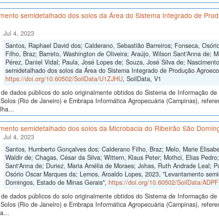
mento semidetalhado dos solos da Área do Sistema Integrado de Produ
Jul 4, 2023
Santos, Raphael David dos; Calderano, Sebastião Barreiros; Fonseca, Osór
Filho, Braz; Barreto, Washington de Oliveira; Araújo, Wilson Sant'Anna de; 
Pérez, Daniel Vidal; Paula, José Lopes de; Souza, José Silva de; Nascimen
semidetalhado dos solos da Área do Sistema Integrado de Produção Agroecol
https://doi.org/10.60502/SoilData/U1ZJHU
, SoilData, V1
de dados públicos do solo originalmente obtidos do Sistema de Informação de S
Solos (Rio de Janeiro) e Embrapa Informática Agropecuária (Campinas), refer
ha...
mento semidetalhado dos solos da Microbacia do Ribeirão São Doming
Jul 4, 2023
Santos, Humberto Gonçalves dos; Calderano Filho, Braz; Melo, Marie Elisabe
Waldir de; Chagas, César da Silva; Wittern, Klaus Peter; Mothci, Elias Pedro
Sant'Anna de; Duriez, Maria Amélia de Moraes; Johas, Ruth Andrade Leal; Pa
Osório Oscar Marques da; Lemos, Aroaldo Lopes, 2023, "Levantamento semid
Domingos, Estado de Minas Gerais",
https://doi.org/10.60502/SoilData/ADP
de dados públicos do solo originalmente obtidos do Sistema de Informação de S
Solos (Rio de Janeiro) e Embrapa Informática Agropecuária (Campinas), refer
a...