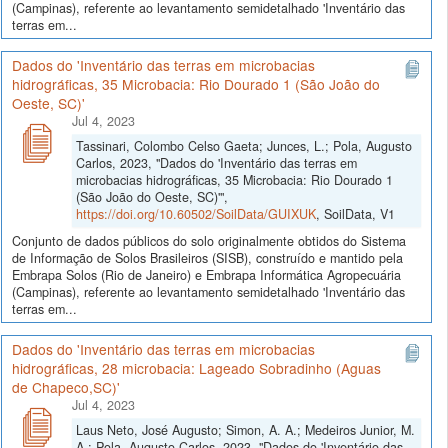
(Campinas), referente ao levantamento semidetalhado 'Inventário das
terras em...
Dados do 'Inventário das terras em microbacias
hidrográficas, 35 Microbacia: Rio Dourado 1 (São João do
Oeste, SC)'
Jul 4, 2023
Tassinari, Colombo Celso Gaeta; Junces, L.; Pola, Augusto
Carlos, 2023, "Dados do 'Inventário das terras em
microbacias hidrográficas, 35 Microbacia: Rio Dourado 1
(São João do Oeste, SC)'",
https://doi.org/10.60502/SoilData/GUIXUK
, SoilData, V1
Conjunto de dados públicos do solo originalmente obtidos do Sistema
de Informação de Solos Brasileiros (SISB), construído e mantido pela
Embrapa Solos (Rio de Janeiro) e Embrapa Informática Agropecuária
(Campinas), referente ao levantamento semidetalhado 'Inventário das
terras em...
Dados do 'Inventário das terras em microbacias
hidrográficas, 28 microbacia: Lageado Sobradinho (Aguas
de Chapeco,SC)'
Jul 4, 2023
Laus Neto, José Augusto; Simon, A. A.; Medeiros Junior, M.
A.; Pola, Augusto Carlos, 2023, "Dados do 'Inventário das