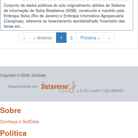
Conjunto de dados públicos do solo originalmente obtidos do Sistema
de Informação de Solos Brasileiros (SISB), construído e mantido pela
Embrapa Solos (Rio de Janeiro) e Embrapa Informática Agropecuária
(Campinas), referente ao levantamento semidetalhado 'Inventário das
terras em...
(Atual)
«
< Anterior
1
2
Próxima >
»
Copyright © 2026, SoilData
Desenvolvido por
v. 5.12.1 build 1122-cf90431
Sobre
Conheça o SoilData
Política