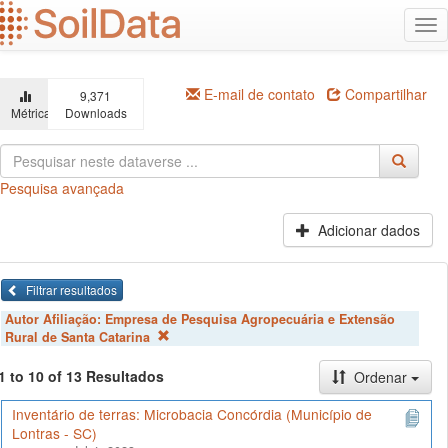
Ir
Alt
para
na
o
conteúdo
principal
E-mail de contato
Compartilhar
9,371
Métricas
Downloads
Pesquisa avançada
Adicionar dados
Filtrar resultados
Autor Afiliação:
Empresa de Pesquisa Agropecuária e Extensão
Rural de Santa Catarina
1 to 10 of 13 Resultados
Ordenar
Inventário de terras: Microbacia Concórdia (Município de
Lontras - SC)