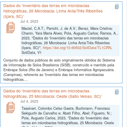
Dados do 'Inventário das terras em microbacias
hidrográficas, 26 Microbacia: Linha Anta/Três Ribeirões
(Içara, SC)'
Jul 4, 2023
Maciel, C.A.T.; Panichi, J. de A.V.; Benez, Mara Cristina;
Chanin, Yara Maria Alves; Pola, Augusto Carlos; Ramos, A.,
2023, "Dados do 'Inventário das terras em microbacias
hidrográficas, 26 Microbacia: Linha Anta/Três Ribeirões
(Içara, SC)'",
https://doi.org/10.60502/SoilData/TL1CRN
,
SoilData, V1
Conjunto de dados públicos do solo originalmente obtidos do Sistema
de Informação de Solos Brasileiros (SISB), construído e mantido pela
Embrapa Solos (Rio de Janeiro) e Embrapa Informática Agropecuária
(Campinas), referente ao 'Inventário das terras em microbacias
hidrográficas,...
Dados do 'Inventário das terras em microbacias
hidrográficas, 25 Microbacia: Oeste (Salto Veloso, SC)'
Jul 4, 2023
Tassinari, Colombo Celso Gaeta; Buchmann, Francisco
Sekiguchi de Carvalho e; Abati Filho, Abel; Figueiro, N.;
Pola, Augusto Carlos, 2023, "Dados do 'Inventário das
terras em microbacias hidrográficas, 25 Microbacia: Oeste