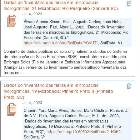
Dados do 'Inventário das terras em microbacias
hidrográficas, 21 Microbacia: Rio Pesqueiro (Xanxerê,SC).
Jul 4, 2023
Álvaro Afonso Simon; Pola, Augusto Carlos; Laus Neto,
José Augusto; Faé, Altair L., 2023, "Dados do 'Inventário
das terras em microbacias hidrográficas, 21 Microbacia: Rio
Pesqueiro (Xanxerê,SC).",
https://doi.org/10.60502/SoilData/YGVUTI
, SoilData, V1
Conjunto de dados públicos do solo originalmente obtidos do Sistema
de Informação de Solos Brasileiros (SISB), construído e mantido pela
Embrapa Solos (Rio de Janeiro) e Embrapa Informática Agropecuária
(Campinas), referente ao levantamento semidetalhado 'Inventário das
terras em...
Dados do 'Inventário das terras em microbacias
hidrográficas, 19 Microbacia: Pinheiro Preto II (Pinheiro
Preto, SC)'
Jul 4, 2023
Chanin, Yara Maria Alves; Benez, Mara Cristina; Panichi, J.
de A.V.; Pola, Augusto Carlos; Souza, E. L. de., 2023,
"Dados do 'Inventário das terras em microbacias
hidrográficas, 19 Microbacia: Pinheiro Preto II (Pinheiro
Preto, SC)'",
https://doi.org/10.60502/SoilData/21H0K2
,
SoilData, V1