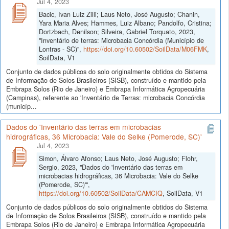
Jul 4, 2023
Bacic, Ivan Luiz Zilli; Laus Neto, José Augusto; Chanin,
Yara Maria Alves; Hammes, Luiz Albano; Pandolfo, Cristina;
Dortzbach, Denilson; Silveira, Gabriel Torquato, 2023,
"Inventário de terras: Microbacia Concórdia (Município de
Lontras - SC)",
https://doi.org/10.60502/SoilData/M06FMK
,
SoilData, V1
Conjunto de dados públicos do solo originalmente obtidos do Sistema
de Informação de Solos Brasileiros (SISB), construído e mantido pela
Embrapa Solos (Rio de Janeiro) e Embrapa Informática Agropecuária
(Campinas), referente ao 'Inventário de Terras: microbacia Concórdia
(municíp...
Dados do 'Inventário das terras em microbacias
hidrográficas, 36 Microbacia: Vale do Selke (Pomerode, SC)'
Jul 4, 2023
Simon, Álvaro Afonso; Laus Neto, José Augusto; Flohr,
Sergio, 2023, "Dados do 'Inventário das terras em
microbacias hidrográficas, 36 Microbacia: Vale do Selke
(Pomerode, SC)'",
https://doi.org/10.60502/SoilData/CAMCIQ
, SoilData, V1
Conjunto de dados públicos do solo originalmente obtidos do Sistema
de Informação de Solos Brasileiros (SISB), construído e mantido pela
Embrapa Solos (Rio de Janeiro) e Embrapa Informática Agropecuária