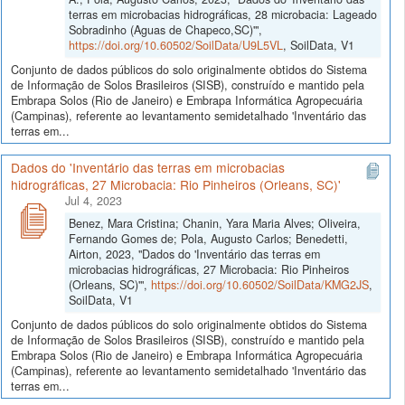
terras em microbacias hidrográficas, 28 microbacia: Lageado
Sobradinho (Aguas de Chapeco,SC)'",
https://doi.org/10.60502/SoilData/U9L5VL
, SoilData, V1
Conjunto de dados públicos do solo originalmente obtidos do Sistema
de Informação de Solos Brasileiros (SISB), construído e mantido pela
Embrapa Solos (Rio de Janeiro) e Embrapa Informática Agropecuária
(Campinas), referente ao levantamento semidetalhado 'Inventário das
terras em...
Dados do 'Inventário das terras em microbacias
hidrográficas, 27 Microbacia: Rio Pinheiros (Orleans, SC)'
Jul 4, 2023
Benez, Mara Cristina; Chanin, Yara Maria Alves; Oliveira,
Fernando Gomes de; Pola, Augusto Carlos; Benedetti,
Airton, 2023, "Dados do 'Inventário das terras em
microbacias hidrográficas, 27 Microbacia: Rio Pinheiros
(Orleans, SC)'",
https://doi.org/10.60502/SoilData/KMG2JS
,
SoilData, V1
Conjunto de dados públicos do solo originalmente obtidos do Sistema
de Informação de Solos Brasileiros (SISB), construído e mantido pela
Embrapa Solos (Rio de Janeiro) e Embrapa Informática Agropecuária
(Campinas), referente ao levantamento semidetalhado 'Inventário das
terras em...