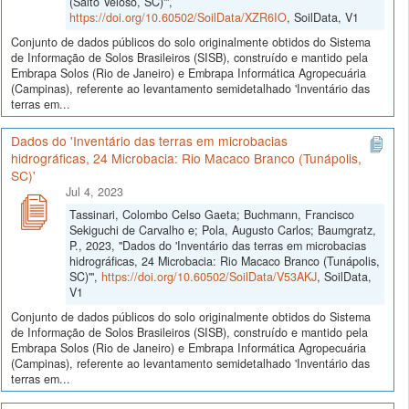
(Salto Veloso, SC)'",
https://doi.org/10.60502/SoilData/XZR6IO
, SoilData, V1
Conjunto de dados públicos do solo originalmente obtidos do Sistema
de Informação de Solos Brasileiros (SISB), construído e mantido pela
Embrapa Solos (Rio de Janeiro) e Embrapa Informática Agropecuária
(Campinas), referente ao levantamento semidetalhado 'Inventário das
terras em...
Dados do 'Inventário das terras em microbacias
hidrográficas, 24 Microbacia: Rio Macaco Branco (Tunápolis,
SC)'
Jul 4, 2023
Tassinari, Colombo Celso Gaeta; Buchmann, Francisco
Sekiguchi de Carvalho e; Pola, Augusto Carlos; Baumgratz,
P., 2023, "Dados do 'Inventário das terras em microbacias
hidrográficas, 24 Microbacia: Rio Macaco Branco (Tunápolis,
SC)'",
https://doi.org/10.60502/SoilData/V53AKJ
, SoilData,
V1
Conjunto de dados públicos do solo originalmente obtidos do Sistema
de Informação de Solos Brasileiros (SISB), construído e mantido pela
Embrapa Solos (Rio de Janeiro) e Embrapa Informática Agropecuária
(Campinas), referente ao levantamento semidetalhado 'Inventário das
terras em...