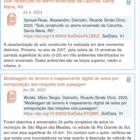
Solo construído no aterro encerrado da Caturrita, Santa
Maria, RS
Jul 4, 2023
Samuel-Rosa, Alessandro; Dalmolin, Ricardo Simão Diniz,
2023, "Solo construído no aterro encerrado da Caturrita,
Santa Maria, RS",
https://doi.org/10.60502/SoilData/HLQKGZ
, SoilData, V1
A caracterização do solo construído foi realizada em dois momentos
distintos. Primeiro, no ano de 2007, pela coleta de 15 amostras da
camada superficial do solo (0-20) em três ambientes identificados no
aterro encerrado. Esses ambientes são os terços superior, médio e
inferior, d...
Modelagem do terreno e mapeamento digital de solos por
extrapolação das relações solo-paisagem
Jun 28, 2023
Wolski, Mário Sérgio; Dalmolin, Ricardo Simão Diniz, 2023,
"Modelagem do terreno e mapeamento digital de solos por
extrapolação das relações solo-paisagem",
https://doi.org/10.60502/SoilData/XYQB6F
, SoilData, V1
Foram descritos e amostrados 34 perfis completos de solos no
município de São Miguel das Missões, no estado do Rio Grande do Sul,
em uma área superficial de 10 km². Em contato com o autor, verificou-se
que existe uma inconsistência na tese quanto à descrição do método de