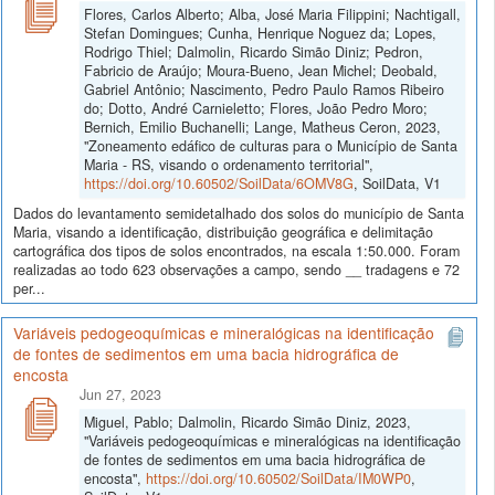
Flores, Carlos Alberto; Alba, José Maria Filippini; Nachtigall,
Stefan Domingues; Cunha, Henrique Noguez da; Lopes,
Rodrigo Thiel; Dalmolin, Ricardo Simão Diniz; Pedron,
Fabricio de Araújo; Moura-Bueno, Jean Michel; Deobald,
Gabriel Antônio; Nascimento, Pedro Paulo Ramos Ribeiro
do; Dotto, André Carnieletto; Flores, João Pedro Moro;
Bernich, Emilio Buchanelli; Lange, Matheus Ceron, 2023,
"Zoneamento edáfico de culturas para o Município de Santa
Maria - RS, visando o ordenamento territorial",
https://doi.org/10.60502/SoilData/6OMV8G
, SoilData, V1
Dados do levantamento semidetalhado dos solos do município de Santa
Maria, visando a identificação, distribuição geográfica e delimitação
cartográfica dos tipos de solos encontrados, na escala 1:50.000. Foram
realizadas ao todo 623 observações a campo, sendo __ tradagens e 72
per...
Variáveis pedogeoquímicas e mineralógicas na identificação
de fontes de sedimentos em uma bacia hidrográfica de
encosta
Jun 27, 2023
Miguel, Pablo; Dalmolin, Ricardo Simão Diniz, 2023,
"Variáveis pedogeoquímicas e mineralógicas na identificação
de fontes de sedimentos em uma bacia hidrográfica de
encosta",
https://doi.org/10.60502/SoilData/IM0WP0
,