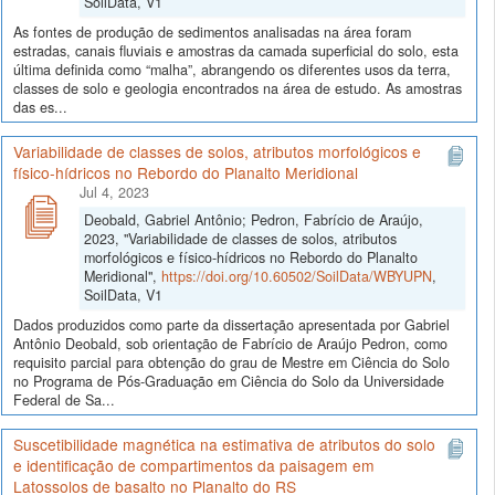
SoilData, V1
As fontes de produção de sedimentos analisadas na área foram
estradas, canais fluviais e amostras da camada superficial do solo, esta
última definida como “malha”, abrangendo os diferentes usos da terra,
classes de solo e geologia encontrados na área de estudo. As amostras
das es...
Variabilidade de classes de solos, atributos morfológicos e
físico-hídricos no Rebordo do Planalto Meridional
Jul 4, 2023
Deobald, Gabriel Antônio; Pedron, Fabrício de Araújo,
2023, "Variabilidade de classes de solos, atributos
morfológicos e físico-hídricos no Rebordo do Planalto
Meridional",
https://doi.org/10.60502/SoilData/WBYUPN
,
SoilData, V1
Dados produzidos como parte da dissertação apresentada por Gabriel
Antônio Deobald, sob orientação de Fabrício de Araújo Pedron, como
requisito parcial para obtenção do grau de Mestre em Ciência do Solo
no Programa de Pós-Graduação em Ciência do Solo da Universidade
Federal de Sa...
Suscetibilidade magnética na estimativa de atributos do solo
e identificação de compartimentos da paisagem em
Latossolos de basalto no Planalto do RS