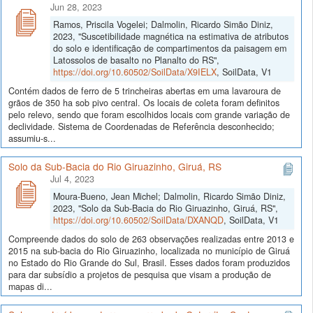
Jun 28, 2023
Ramos, Priscila Vogelei; Dalmolin, Ricardo Simão Diniz,
2023, "Suscetibilidade magnética na estimativa de atributos
do solo e identificação de compartimentos da paisagem em
Latossolos de basalto no Planalto do RS",
https://doi.org/10.60502/SoilData/X9IELX
, SoilData, V1
Contém dados de ferro de 5 trincheiras abertas em uma lavaroura de
grãos de 350 ha sob pivo central. Os locais de coleta foram definitos
pelo relevo, sendo que foram escolhidos locais com grande variação de
declividade. Sistema de Coordenadas de Referência desconhecido;
assumiu-s...
Solo da Sub-Bacia do Rio Giruazinho, Giruá, RS
Jul 4, 2023
Moura-Bueno, Jean Michel; Dalmolin, Ricardo Simão Diniz,
2023, "Solo da Sub-Bacia do Rio Giruazinho, Giruá, RS",
https://doi.org/10.60502/SoilData/DXANQD
, SoilData, V1
Compreende dados do solo de 263 observações realizadas entre 2013 e
2015 na sub-bacia do Rio Giruazinho, localizada no município de Giruá
no Estado do Rio Grande do Sul, Brasil. Esses dados foram produzidos
para dar subsídio a projetos de pesquisa que visam a produção de
mapas di...