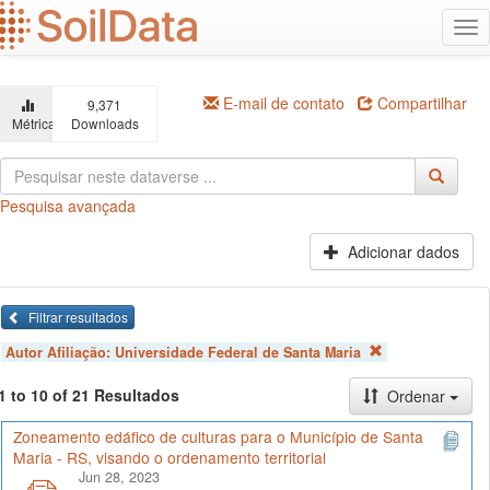
Ir
Alt
para
na
o
conteúdo
principal
E-mail de contato
Compartilhar
9,371
Métricas
Downloads
Pesquisa avançada
Adicionar dados
Filtrar resultados
Autor Afiliação:
Universidade Federal de Santa Maria
1 to 10 of 21 Resultados
Ordenar
Zoneamento edáfico de culturas para o Município de Santa
Maria - RS, visando o ordenamento territorial
Jun 28, 2023