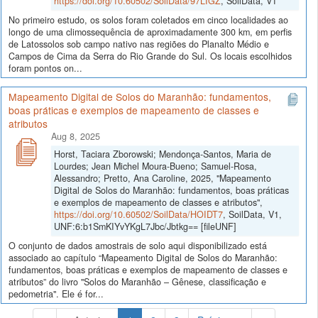
https://doi.org/10.60502/SoilData/97LIGZ
, SoilData, V1
No primeiro estudo, os solos foram coletados em cinco localidades ao
longo de uma climossequência de aproximadamente 300 km, em perfis
de Latossolos sob campo nativo nas regiões do Planalto Médio e
Campos de Cima da Serra do Rio Grande do Sul. Os locais escolhidos
foram pontos on...
Mapeamento Digital de Solos do Maranhão: fundamentos,
boas práticas e exemplos de mapeamento de classes e
atributos
Aug 8, 2025
Horst, Taciara Zborowski; Mendonça-Santos, Maria de
Lourdes; Jean Michel Moura-Bueno; Samuel-Rosa,
Alessandro; Pretto, Ana Caroline, 2025, "Mapeamento
Digital de Solos do Maranhão: fundamentos, boas práticas
e exemplos de mapeamento de classes e atributos",
https://doi.org/10.60502/SoilData/HOIDT7
, SoilData, V1,
UNF:6:b1SmKIYvYKgL7Jbc/Jbtkg== [fileUNF]
O conjunto de dados amostrais de solo aqui disponibilizado está
associado ao capítulo “Mapeamento Digital de Solos do Maranhão:
fundamentos, boas práticas e exemplos de mapeamento de classes e
atributos” do livro "Solos do Maranhão – Gênese, classificação e
pedometria". Ele é for...