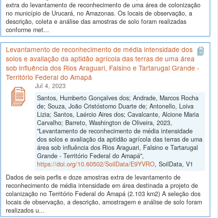
extra do levantamento de reconhecimento de uma área de colonização
no município de Urucará, no Amazonas. Os locais de observação, a
descrição, coleta e análise das amostras de solo foram realizadas
conforme met...
Levantamento de reconhecimento de média intensidade dos
solos e avaliação da aptidão agrícola das terras de uma área
sob influência dos Rios Araguari, Falsino e Tartarugal Grande -
Território Federal do Amapá
Jul 4, 2023
Santos, Humberto Gonçalves dos; Andrade, Marcos Rocha
de; Souza, João Cristóstomo Duarte de; Antonello, Loiva
Lizia; Santos, Laércio Aires dos; Cavalcante, Alcione Maria
Carvalho; Barreto, Washington de Oliveira, 2023,
"Levantamento de reconhecimento de média intensidade
dos solos e avaliação da aptidão agrícola das terras de uma
área sob influência dos Rios Araguari, Falsino e Tartarugal
Grande - Território Federal do Amapá",
https://doi.org/10.60502/SoilData/E9YVRO
, SoilData, V1
Dados de seis perfis e doze amostras extra de levantamento de
reconhecimento de média intensidade em área destinada a projeto de
colanização no Território Federal do Amapá (2.103 km2) A seleção dos
locais de observação, a descrição, amostragem e análise de solo foram
realizados u...