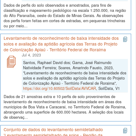
Dados de perfis do solo observados e amostrados, para fins de
classificação e mapeamento pedológico na escala 1:250.000, na região
do Alto Paranaíba, oeste do Estado de Minas Gerais. As observações
dos perfis foram feitas em cortes de estradas, em pequenas trincheiras
ou por meio...
Levantamento de reconhecimento de baixa intensidade dos
solos e avaliação da aptidão agrícola das Terras do Projeto
de Colonização Apiaú - Território Federal de Roraima
Jul 4, 2023
Santos, Raphael David dos; Gama, José Raimundo
Natividade Ferreira; Soares, Amarindo Fausto, 2023,
"Levantamento de reconhecimento de baixa intensidade dos
solos e avaliação da aptidão agrícola das Terras do Projeto
de Colonização Apiaú - Território Federal de Roraima",
https://doi.org/10.60502/SoilData/AVVCAR
, SoilData, V1
Dados de 21 amostras extra e 10 perfis de solo proveninentes de
levantamento de reconhecimento de baixa intensidade em áreas dos
municipios de Boa Vista e Caracarai, no Terrritorio Federal de Roraima,
abrangendo uma superficie de 600.000 hectares. A seleção dos locais
de observaç...
Conjunto de dados do levantamento semidetalhado
'Levantamento semidetalhado de solos - Região da