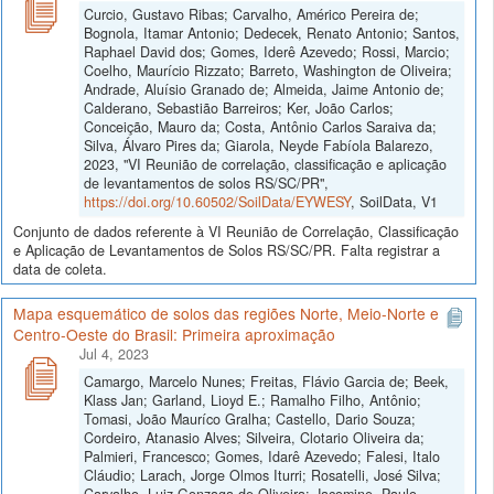
Curcio, Gustavo Ribas; Carvalho, Américo Pereira de;
Bognola, Itamar Antonio; Dedecek, Renato Antonio; Santos,
Raphael David dos; Gomes, Iderê Azevedo; Rossi, Marcio;
Coelho, Maurício Rizzato; Barreto, Washington de Oliveira;
Andrade, Aluísio Granado de; Almeida, Jaime Antonio de;
Calderano, Sebastião Barreiros; Ker, João Carlos;
Conceição, Mauro da; Costa, Antônio Carlos Saraiva da;
Silva, Álvaro Pires da; Giarola, Neyde Fabíola Balarezo,
2023, "VI Reunião de correlação, classificação e aplicação
de levantamentos de solos RS/SC/PR",
https://doi.org/10.60502/SoilData/EYWESY
, SoilData, V1
Conjunto de dados referente à VI Reunião de Correlação, Classificação
e Aplicação de Levantamentos de Solos RS/SC/PR. Falta registrar a
data de coleta.
Mapa esquemático de solos das regiões Norte, Meio-Norte e
Centro-Oeste do Brasil: Primeira aproximação
Jul 4, 2023
Camargo, Marcelo Nunes; Freitas, Flávio Garcia de; Beek,
Klass Jan; Garland, Lioyd E.; Ramalho Filho, Antônio;
Tomasi, João Mauríco Gralha; Castello, Dario Souza;
Cordeiro, Atanasio Alves; Silveira, Clotario Oliveira da;
Palmieri, Francesco; Gomes, Idarê Azevedo; Falesi, Italo
Cláudio; Larach, Jorge Olmos Iturri; Rosatelli, José Silva;
Carvalho, Luiz Gonzaga de Oliveira; Jacomine, Paulo