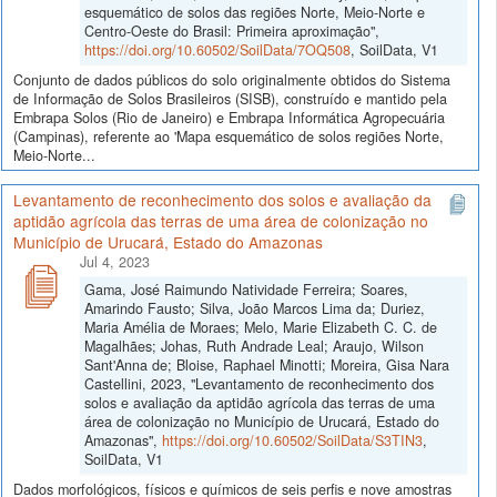
esquemático de solos das regiões Norte, Meio-Norte e
Centro-Oeste do Brasil: Primeira aproximação",
https://doi.org/10.60502/SoilData/7OQ508
, SoilData, V1
Conjunto de dados públicos do solo originalmente obtidos do Sistema
de Informação de Solos Brasileiros (SISB), construído e mantido pela
Embrapa Solos (Rio de Janeiro) e Embrapa Informática Agropecuária
(Campinas), referente ao 'Mapa esquemático de solos regiões Norte,
Meio-Norte...
Levantamento de reconhecimento dos solos e avaliação da
aptidão agrícola das terras de uma área de colonização no
Município de Urucará, Estado do Amazonas
Jul 4, 2023
Gama, José Raimundo Natividade Ferreira; Soares,
Amarindo Fausto; Silva, João Marcos Lima da; Duriez,
Maria Amélia de Moraes; Melo, Marie Elizabeth C. C. de
Magalhães; Johas, Ruth Andrade Leal; Araujo, Wilson
Sant'Anna de; Bloise, Raphael Minotti; Moreira, Gisa Nara
Castellini, 2023, "Levantamento de reconhecimento dos
solos e avaliação da aptidão agrícola das terras de uma
área de colonização no Município de Urucará, Estado do
Amazonas",
https://doi.org/10.60502/SoilData/S3TIN3
,
SoilData, V1
Dados morfológicos, físicos e químicos de seis perfis e nove amostras