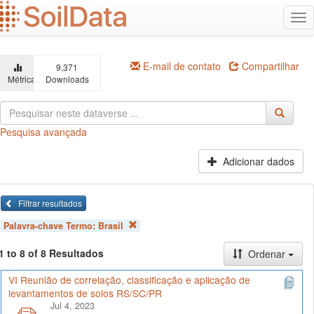
Ir
Alt
para
na
o
conteúdo
principal
E-mail de contato
Compartilhar
9,371
Métricas
Downloads
Pesquisa avançada
Adicionar dados
Filtrar resultados
Palavra-chave Termo:
Brasil
1 to 8 of 8 Resultados
Ordenar
VI Reunião de correlação, classificação e aplicação de
levantamentos de solos RS/SC/PR
Jul 4, 2023