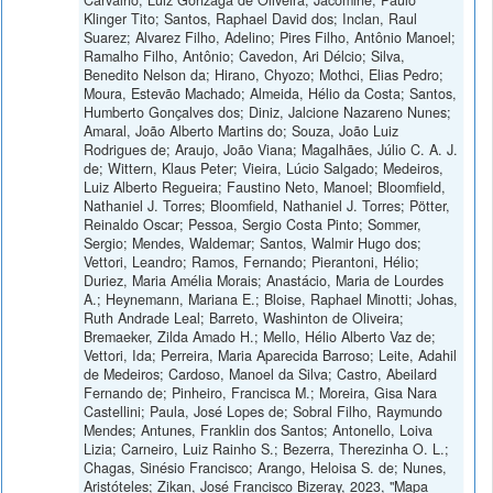
Klinger Tito; Santos, Raphael David dos; Inclan, Raul
Suarez; Alvarez Filho, Adelino; Pires Filho, Antônio Manoel;
Ramalho Filho, Antônio; Cavedon, Ari Délcio; Silva,
Benedito Nelson da; Hirano, Chyozo; Mothci, Elias Pedro;
Moura, Estevão Machado; Almeida, Hélio da Costa; Santos,
Humberto Gonçalves dos; Diniz, Jalcione Nazareno Nunes;
Amaral, João Alberto Martins do; Souza, João Luiz
Rodrigues de; Araujo, João Viana; Magalhães, Júlio C. A. J.
de; Wittern, Klaus Peter; Vieira, Lúcio Salgado; Medeiros,
Luiz Alberto Regueira; Faustino Neto, Manoel; Bloomfield,
Nathaniel J. Torres; Bloomfield, Nathaniel J. Torres; Pötter,
Reinaldo Oscar; Pessoa, Sergio Costa Pinto; Sommer,
Sergio; Mendes, Waldemar; Santos, Walmir Hugo dos;
Vettori, Leandro; Ramos, Fernando; Pierantoni, Hélio;
Duriez, Maria Amélia Morais; Anastácio, Maria de Lourdes
A.; Heynemann, Mariana E.; Bloise, Raphael Minotti; Johas,
Ruth Andrade Leal; Barreto, Washinton de Oliveira;
Bremaeker, Zilda Amado H.; Mello, Hélio Alberto Vaz de;
Vettori, Ida; Perreira, Maria Aparecida Barroso; Leite, Adahil
de Medeiros; Cardoso, Manoel da Silva; Castro, Abeilard
Fernando de; Pinheiro, Francisca M.; Moreira, Gisa Nara
Castellini; Paula, José Lopes de; Sobral Filho, Raymundo
Mendes; Antunes, Franklin dos Santos; Antonello, Loiva
Lizia; Carneiro, Luiz Rainho S.; Bezerra, Therezinha O. L.;
Chagas, Sinésio Francisco; Arango, Heloisa S. de; Nunes,
Aristóteles; Zikan, José Francisco Bizeray, 2023, "Mapa