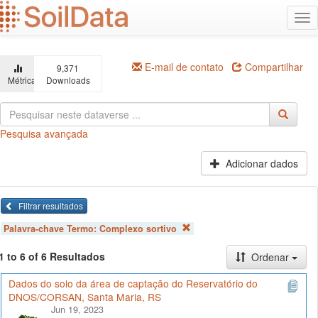
Ir
Alt
para
na
o
conteúdo
principal
E-mail de contato
Compartilhar
9,371
Métricas
Downloads
Pesquisa avançada
Adicionar dados
Filtrar resultados
Palavra-chave Termo:
Complexo sortivo
1 to 6 of 6 Resultados
Ordenar
Dados do solo da área de captação do Reservatório do
DNOS/CORSAN, Santa Maria, RS
Jun 19, 2023