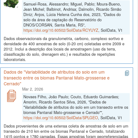
Samuel-Rosa, Alessandro; Miguel, Pablo; Moura-Bueno,
Jean Michel; Balbinot, Andrisa; Dalmolin, Ricardo Simão
Diniz; Anjos, Lúcia Helena Cunha dos, 2023, "Dados do
solo da área de captação do Reservatório do
DNOS/CORSAN, Santa Maria, RS",
https://doi.org/10.60502/SoilData/RCYUYZ
, SoilData, V1
Dados observacionais da granulometria, carbono, complexo sortivo e
densidade de 400 amostras de solo (0-20 cm) coletadas entre 2009 e
2012. Inclui a descrição dos locais de amostragem (uso da terra,
classificação do solo, drenagem etc.) e resultados de repetições
laboratoriais.
Dados de "Variabilidade de atributos do solo em um
transecto entre os biomas Pantanal Mato-grossense e
Cerrado"
Mar 2, 2026
Novaes Filho, João Paulo; Couto, Eduardo Guimarães;
Amorim, Ricardo Santos Silva, 2026, "Dados de
"Variabilidade de atributos do solo em um transecto entre os
biomas Pantanal Mato-grossense e Cerrado"",
https://doi.org/10.60502/SoilData/SPLGEO
, SoilData, V1
Dados provenientes de uma extensa coleta de amostras de solo em um
transecto de 210 km entre os biomas Pantanal e Cerrado, totalizando
1415 pontos e 1780 camadas. Essas amostras foram georreferenciadas