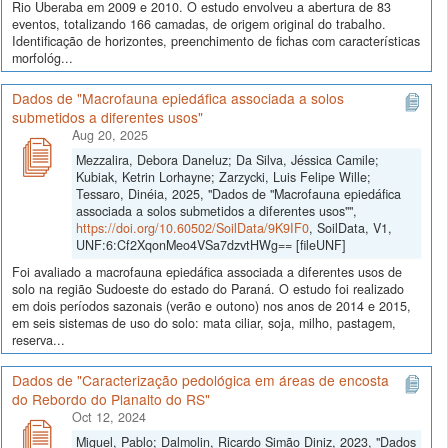
Rio Uberaba em 2009 e 2010. O estudo envolveu a abertura de 83
eventos, totalizando 166 camadas, de origem original do trabalho.
Identificação de horizontes, preenchimento de fichas com características
morfológ...
Dados de "Macrofauna epiedáfica associada a solos
submetidos a diferentes usos"
Aug 20, 2025
Mezzalira, Debora Daneluz; Da Silva, Jéssica Camile;
Kubiak, Ketrin Lorhayne; Zarzycki, Luis Felipe Wille;
Tessaro, Dinéia, 2025, "Dados de "Macrofauna epiedáfica
associada a solos submetidos a diferentes usos"",
https://doi.org/10.60502/SoilData/9K9IF0
, SoilData, V1,
UNF:6:Cf2XqonMeo4VSa7dzvtHWg== [fileUNF]
Foi avaliado a macrofauna epiedáfica associada a diferentes usos de
solo na região Sudoeste do estado do Paraná. O estudo foi realizado
em dois períodos sazonais (verão e outono) nos anos de 2014 e 2015,
em seis sistemas de uso do solo: mata ciliar, soja, milho, pastagem,
reserva...
Dados de "Caracterização pedológica em áreas de encosta
do Rebordo do Planalto do RS"
Oct 12, 2024
Miguel, Pablo; Dalmolin, Ricardo Simão Diniz, 2023, "Dados