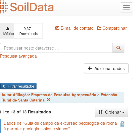
Ir
Alt
para
na
o
conteúdo
principal
E-mail de contato
Compartilhar
9,371
Métricas
Downloads
Pesquisa avançada
Adicionar dados
Filtrar resultados
Autor Afiliação:
Empresa de Pesquisa Agropecuária e Extensão
Rural de Santa Catarina
11 to 13 of 13 Resultados
Ordenar
Dados de "Guia de campo da excursão pedológica da rocha
à garrafa: geologia, solos e vinhos"