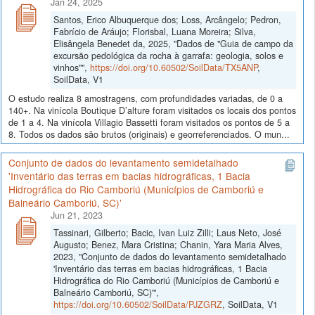
Jan 24, 2025
Santos, Erico Albuquerque dos; Loss, Arcângelo; Pedron,
Fabrício de Aráujo; Florisbal, Luana Moreira; Silva,
Elisângela Benedet da, 2025, "Dados de "Guia de campo da
excursão pedológica da rocha à garrafa: geologia, solos e
vinhos"",
https://doi.org/10.60502/SoilData/TX5ANP
,
SoilData, V1
O estudo realiza 8 amostragens, com profundidades variadas, de 0 a
140+. Na vinícola Boutique D’alture foram visitados os locais dos pontos
de 1 a 4. Na vinícola Villagio Bassetti foram visitados os pontos de 5 a
8. Todos os dados são brutos (originais) e georreferenciados. O mun...
Conjunto de dados do levantamento semidetalhado
'Inventário das terras em bacias hidrográficas, 1 Bacia
Hidrográfica do Rio Camboriú (Municípios de Camboriú e
Balneário Camboriú, SC)'
Jun 21, 2023
Tassinari, Gilberto; Bacic, Ivan Luiz Zilli; Laus Neto, José
Augusto; Benez, Mara Cristina; Chanin, Yara Maria Alves,
2023, "Conjunto de dados do levantamento semidetalhado
'Inventário das terras em bacias hidrográficas, 1 Bacia
Hidrográfica do Rio Camboriú (Municípios de Camboriú e
Balneário Camboriú, SC)'",
https://doi.org/10.60502/SoilData/PJZGRZ
, SoilData, V1