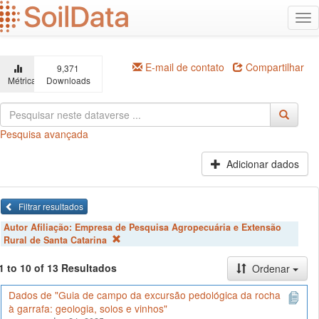
Ir
Alt
para
na
o
conteúdo
principal
E-mail de contato
Compartilhar
9,371
Métricas
Downloads
Pesquisa avançada
Adicionar dados
Filtrar resultados
Autor Afiliação:
Empresa de Pesquisa Agropecuária e Extensão
Rural de Santa Catarina
1 to 10 of 13 Resultados
Ordenar
Dados de "Guia de campo da excursão pedológica da rocha
à garrafa: geologia, solos e vinhos"