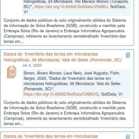
hidrográficas, 24 Microbacia: Rio Macaco Branco (Tunápolis,
SC)'",
https://doi.org/10.60502/SoilData/V53AKJ
, SoilData,
V1
Conjunto de dados públicos do solo originalmente obtidos do Sistema
de Informação de Solos Brasileiros (SISB), construído e mantido pela
Embrapa Solos (Rio de Janeiro) e Embrapa Informática Agropecuária
(Campinas), referente ao levantamento semidetalhado 'Inventário das
terras em...
Dados do 'Inventário das terras em microbacias
hidrográficas, 36 Microbacia: Vale do Selke (Pomerode, SC)'
Jul 4, 2023
Simon, Álvaro Afonso; Laus Neto, José Augusto; Flohr,
Sergio, 2023, "Dados do 'Inventário das terras em
microbacias hidrográficas, 36 Microbacia: Vale do Selke
(Pomerode, SC)'",
https://doi.org/10.60502/SoilData/CAMCIQ
, SoilData, V1
Conjunto de dados públicos do solo originalmente obtidos do Sistema
de Informação de Solos Brasileiros (SISB), construído e mantido pela
Embrapa Solos (Rio de Janeiro) e Embrapa Informática Agropecuária
(Campinas), referente ao levantamento semidetalhado 'Inventário das
terras em...
Dados do 'Inventário das terras em microbacias