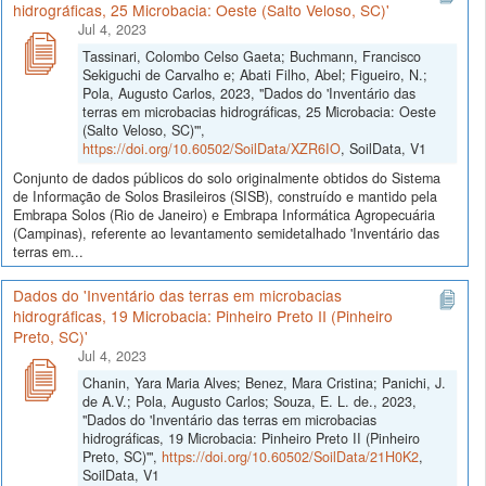
hidrográficas, 25 Microbacia: Oeste (Salto Veloso, SC)'
Jul 4, 2023
Tassinari, Colombo Celso Gaeta; Buchmann, Francisco
Sekiguchi de Carvalho e; Abati Filho, Abel; Figueiro, N.;
Pola, Augusto Carlos, 2023, "Dados do 'Inventário das
terras em microbacias hidrográficas, 25 Microbacia: Oeste
(Salto Veloso, SC)'",
https://doi.org/10.60502/SoilData/XZR6IO
, SoilData, V1
Conjunto de dados públicos do solo originalmente obtidos do Sistema
de Informação de Solos Brasileiros (SISB), construído e mantido pela
Embrapa Solos (Rio de Janeiro) e Embrapa Informática Agropecuária
(Campinas), referente ao levantamento semidetalhado 'Inventário das
terras em...
Dados do 'Inventário das terras em microbacias
hidrográficas, 19 Microbacia: Pinheiro Preto II (Pinheiro
Preto, SC)'
Jul 4, 2023
Chanin, Yara Maria Alves; Benez, Mara Cristina; Panichi, J.
de A.V.; Pola, Augusto Carlos; Souza, E. L. de., 2023,
"Dados do 'Inventário das terras em microbacias
hidrográficas, 19 Microbacia: Pinheiro Preto II (Pinheiro
Preto, SC)'",
https://doi.org/10.60502/SoilData/21H0K2
,
SoilData, V1