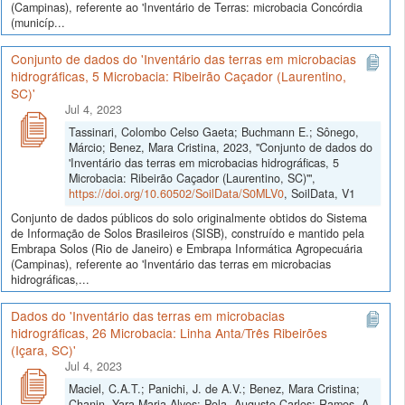
(Campinas), referente ao 'Inventário de Terras: microbacia Concórdia
(municíp...
Conjunto de dados do 'Inventário das terras em microbacias
hidrográficas, 5 Microbacia: Ribeirão Caçador (Laurentino,
SC)'
Jul 4, 2023
Tassinari, Colombo Celso Gaeta; Buchmann E.; Sônego,
Márcio; Benez, Mara Cristina, 2023, "Conjunto de dados do
'Inventário das terras em microbacias hidrográficas, 5
Microbacia: Ribeirão Caçador (Laurentino, SC)'",
https://doi.org/10.60502/SoilData/S0MLV0
, SoilData, V1
Conjunto de dados públicos do solo originalmente obtidos do Sistema
de Informação de Solos Brasileiros (SISB), construído e mantido pela
Embrapa Solos (Rio de Janeiro) e Embrapa Informática Agropecuária
(Campinas), referente ao 'Inventário das terras em microbacias
hidrográficas,...
Dados do 'Inventário das terras em microbacias
hidrográficas, 26 Microbacia: Linha Anta/Três Ribeirões
(Içara, SC)'
Jul 4, 2023
Maciel, C.A.T.; Panichi, J. de A.V.; Benez, Mara Cristina;
Chanin, Yara Maria Alves; Pola, Augusto Carlos; Ramos, A.,