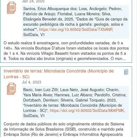
Jan 24, 2025
Santos, Erico Albuquerque dos; Loss, Arcângelo; Pedron,
Fabrício de Aráujo; Florisbal, Luana Moreira; Silva,
Elisângela Benedet da, 2025, "Dados de "Guia de campo da
excursão pedológica da rocha à garrafa: geologia, solos e
vinhos"",
https://doi.org/10.60502/SoilData/TX5ANP
,
SoilData, V1
O estudo realiza 8 amostragens, com profundidades variadas, de 0 a
140+. Na vinícola Boutique D’alture foram visitados os locais dos pontos
de 1 a 4. Na vinícola Villagio Bassetti foram visitados os pontos de 5 a
8. Todos os dados são brutos (originais) e georreferenciados. O mun...
Inventário de terras: Microbacia Concórdia (Município de
Lontras - SC)
Jul 4, 2023
Bacic, Ivan Luiz Zilli; Laus Neto, José Augusto; Chanin,
Yara Maria Alves; Hammes, Luiz Albano; Pandolfo, Cristina;
Dortzbach, Denilson; Silveira, Gabriel Torquato, 2023,
"Inventário de terras: Microbacia Concórdia (Município de
Lontras - SC)",
https://doi.org/10.60502/SoilData/M06FMK
,
SoilData, V1
Conjunto de dados públicos do solo originalmente obtidos do Sistema
de Informação de Solos Brasileiros (SISB), construído e mantido pela
Embrapa Solos (Rio de Janeiro) e Embrapa Informática Agropecuária