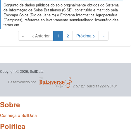
Conjunto de dados públicos do solo originalmente obtidos do Sistema
de Informação de Solos Brasileiros (SISB), construído e mantido pela
Embrapa Solos (Rio de Janeiro) e Embrapa Informática Agropecuária
(Campinas), referente ao levantamento semidetalhado 'Inventário das
terras em...
(Atual)
«
< Anterior
1
2
Próxima >
»
Copyright © 2026, SoilData
Desenvolvido por
v. 5.12.1 build 1122-cf90431
Sobre
Conheça o SoilData
Política