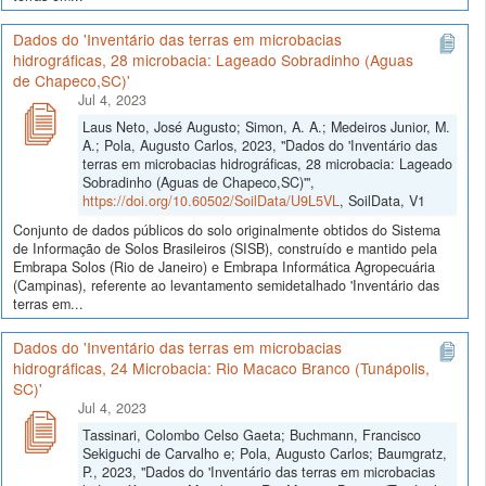
Dados do 'Inventário das terras em microbacias
hidrográficas, 28 microbacia: Lageado Sobradinho (Aguas
de Chapeco,SC)'
Jul 4, 2023
Laus Neto, José Augusto; Simon, A. A.; Medeiros Junior, M.
A.; Pola, Augusto Carlos, 2023, "Dados do 'Inventário das
terras em microbacias hidrográficas, 28 microbacia: Lageado
Sobradinho (Aguas de Chapeco,SC)'",
https://doi.org/10.60502/SoilData/U9L5VL
, SoilData, V1
Conjunto de dados públicos do solo originalmente obtidos do Sistema
de Informação de Solos Brasileiros (SISB), construído e mantido pela
Embrapa Solos (Rio de Janeiro) e Embrapa Informática Agropecuária
(Campinas), referente ao levantamento semidetalhado 'Inventário das
terras em...
Dados do 'Inventário das terras em microbacias
hidrográficas, 24 Microbacia: Rio Macaco Branco (Tunápolis,
SC)'
Jul 4, 2023
Tassinari, Colombo Celso Gaeta; Buchmann, Francisco
Sekiguchi de Carvalho e; Pola, Augusto Carlos; Baumgratz,
P., 2023, "Dados do 'Inventário das terras em microbacias