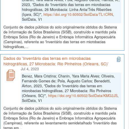
2023, "Dados do 'Inventário das terras em microbacias
hidrográficas, 26 Microbacia: Linha Anta/Três Ribeirões
(Içara, SC)'",
https://doi.org/10.60502/SoilData/TL1CRN
,
SoilData, V1
Conjunto de dados públicos do solo originalmente obtidos do Sistema
de Informação de Solos Brasileiros (SISB), construído e mantido pela
Embrapa Solos (Rio de Janeiro) e Embrapa Informática Agropecuária
(Campinas), referente ao 'Inventário das terras em microbacias
hidrográficas,...
Dados do 'Inventário das terras em microbacias
hidrográficas, 27 Microbacia: Rio Pinheiros (Orleans, SC)'
Jul 4, 2023
Benez, Mara Cristina; Chanin, Yara Maria Alves; Oliveira,
Fernando Gomes de; Pola, Augusto Carlos; Benedetti,
Airton, 2023, "Dados do 'Inventário das terras em
microbacias hidrográficas, 27 Microbacia: Rio Pinheiros
(Orleans, SC)'",
https://doi.org/10.60502/SoilData/KMG2JS
,
SoilData, V1
Conjunto de dados públicos do solo originalmente obtidos do Sistema
de Informação de Solos Brasileiros (SISB), construído e mantido pela
Embrapa Solos (Rio de Janeiro) e Embrapa Informática Agropecuária
(Campinas), referente ao levantamento semidetalhado 'Inventário das
terras em...