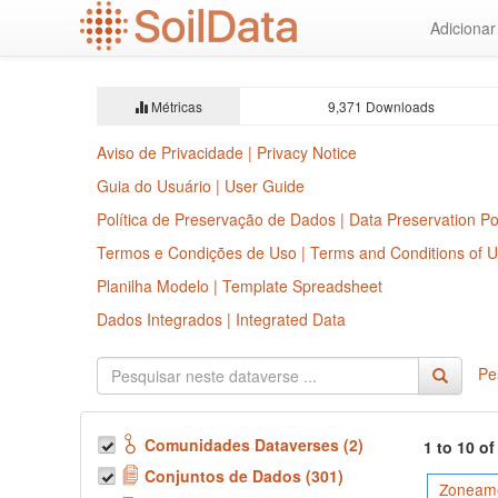
Ir
Adiciona
para
o
conteúdo
principal
Métricas
9,371 Downloads
Aviso de Privacidade | Privacy Notice
Guia do Usuário | User Guide
Política de Preservação de Dados | Data Preservation Po
Termos e Condições de Uso | Terms and Conditions of 
Planilha Modelo | Template Spreadsheet
Dados Integrados | Integrated Data
Pe
Comunidades Dataverses (2)
1 to 10 o
Conjuntos de Dados (301)
Zoneame