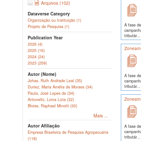
Arquivos (102)
Dataverse Category
Organização ou Instituição (1)
A fase de
Projeto de Pesquisa (1)
campanha
tributár...
Publication Year
2026 (4)
Zoneame
2025 (16)
2024 (24)
2023 (259)
Autor (Nome)
A fase de
Johas, Ruth Andrade Leal (35)
campanha
tributár...
Duriez, Maria Amélia de Moraes (34)
Paula, José Lopes de (34)
Zoneame
Antonello, Loiva Lizia (32)
Bloise, Raphael Minotti (30)
Mais ...
Autor Afiliação
A fase de
campanha
Empresa Brasileira de Pesquisa Agropecuária
tributár...
(118)