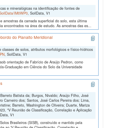
cas e mineralógicas na identificação de fontes de
2/SoilData/IM0WP0
, SoilData, V1
e amostras da camada superficial do solo, esta última
gia encontrados na área de estudo. As amostras das es...
Rebordo do Planalto Meridional
classes de solos, atributos morfológicos e físico-hídricos
UPN
, SoilData, V1
sob orientação de Fabrício de Araújo Pedron, como
 Pós-Graduação em Ciência do Solo da Universidade
os
Barreto Batista da; Burgos, Nivaldo; Araújo Filho, José
 Carneiro dos; Santos, José Carlos Pereira dos; Lima,
istine; Barreto, Washington de Oliveira; Duarte, Mariza
23, "V Reunião de Classificação, Correlação e Aplicação
lData, V1
olos Brasileiros (SISB), construído e mantido pela
te ao 'V Reunião de Classificação, Correlação e