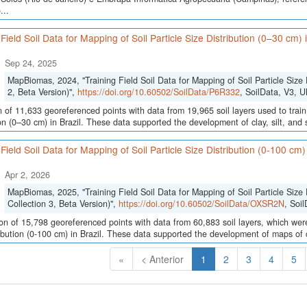
...
 Field Soil Data for Mapping of Soil Particle Size Distribution (0–30 cm)
Sep 24, 2025
MapBiomas, 2024, "Training Field Soil Data for Mapping of Soil Particle Size 
2, Beta Version)",
https://doi.org/10.60502/SoilData/P6R332
, SoilData, V3,
n of 11,633 georeferenced points with data from 19,965 soil layers used to train
ion (0–30 cm) in Brazil. These data supported the development of clay, silt, an
 Field Soil Data for Mapping of Soil Particle Size Distribution (0-100 cm
Apr 2, 2026
MapBiomas, 2025, "Training Field Soil Data for Mapping of Soil Particle Size 
Collection 3, Beta Version)",
https://doi.org/10.60502/SoilData/OXSR2N
, Soi
ion of 15,798 georeferenced points with data from 60,883 soil layers, which were
ribution (0-100 cm) in Brazil. These data supported the development of maps of c
(Atual)
«
< Anterior
1
2
3
4
5