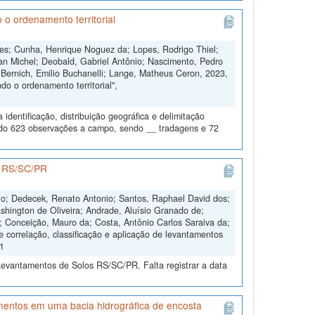
 o ordenamento territorial
ngues; Cunha, Henrique Noguez da; Lopes, Rodrigo Thiel;
an Michel; Deobald, Gabriel Antônio; Nascimento, Pedro
 Bernich, Emilio Buchanelli; Lange, Matheus Ceron, 2023,
o o ordenamento territorial",
dentificação, distribuição geográfica e delimitação
todo 623 observações a campo, sendo __ tradagens e 72
os RS/SC/PR
nio; Dedecek, Renato Antonio; Santos, Raphael David dos;
shington de Oliveira; Andrade, Aluísio Granado de;
s; Conceição, Mauro da; Costa, Antônio Carlos Saraiva da;
e correlação, classificação e aplicação de levantamentos
V1
Levantamentos de Solos RS/SC/PR. Falta registrar a data
imentos em uma bacia hidrográfica de encosta