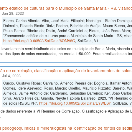
to edáfico de culturas para o Município de Santa Maria - RS, visando
Jun 28, 2023
Flores, Carlos Alberto; Alba, José Maria Filippini; Nachtigall, Stefan Domi
Dalmolin, Ricardo Simão Diniz; Pedron, Fabricio de Araújo; Moura-Bueno, Je
Paulo Ramos Ribeiro do; Dotto, André Carnieletto; Flores, João Pedro Moro;
"Zoneamento edáfico de culturas para o Município de Santa Maria - RS, visand
https://doi.org/10.60502/SoilData/6OMV8G
, SoilData, V1
levantamento semidetalhado dos solos do município de Santa Maria, visando a i
ica dos tipos de solos encontrados, na escala 1:50.000. Foram realizadas ao 
ão de correlação, classificação e aplicação de levantamentos de sol
Jul 4, 2023
Curcio, Gustavo Ribas; Carvalho, Américo Pereira de; Bognola, Itamar Anto
Gomes, Iderê Azevedo; Rossi, Marcio; Coelho, Maurício Rizzato; Barreto, Wa
Almeida, Jaime Antonio de; Calderano, Sebastião Barreiros; Ker, João Carlo
Silva, Álvaro Pires da; Giarola, Neyde Fabíola Balarezo, 2023, "VI Reunião d
de solos RS/SC/PR",
https://doi.org/10.60502/SoilData/EYWESY
, SoilData, 
de dados referente à VI Reunião de Correlação, Classificação e Aplicação de 
.
s pedogeoquímicas e mineralógicas na identificação de fontes de sed