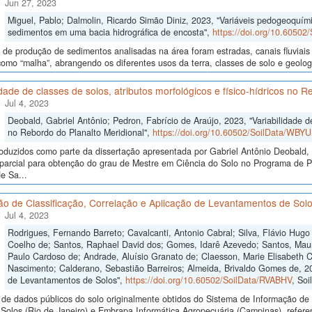
Jun 27, 2023
Miguel, Pablo; Dalmolin, Ricardo Simão Diniz, 2023, "Variáveis pedogeoquími
sedimentos em uma bacia hidrográfica de encosta",
https://doi.org/10.6050
 de produção de sedimentos analisadas na área foram estradas, canais fluviais 
como “malha”, abrangendo os diferentes usos da terra, classes de solo e geolo
idade de classes de solos, atributos morfológicos e físico-hídricos no 
Jul 4, 2023
Deobald, Gabriel Antônio; Pedron, Fabrício de Araújo, 2023, "Variabilidade de 
no Rebordo do Planalto Meridional",
https://doi.org/10.60502/SoilData/WBY
oduzidos como parte da dissertação apresentada por Gabriel Antônio Deobald, 
o parcial para obtenção do grau de Mestre em Ciência do Solo no Programa de
e Sa...
ão de Classificação, Correlação e Aplicação de Levantamentos de Sol
Jul 4, 2023
Rodrigues, Fernando Barreto; Cavalcanti, Antonio Cabral; Silva, Flávio Hugo 
Coelho de; Santos, Raphael David dos; Gomes, Idarê Azevedo; Santos, Mauro
Paulo Cardoso de; Andrade, Aluísio Granato de; Claesson, Marie Elisabeth Cr
Nascimento; Calderano, Sebastião Barreiros; Almeida, Brivaldo Gomes de, 20
de Levantamentos de Solos",
https://doi.org/10.60502/SoilData/RVABHV
, Soi
de dados públicos do solo originalmente obtidos do Sistema de Informação de S
olos (Rio de Janeiro) e Embrapa Informática Agropecuária (Campinas), referen