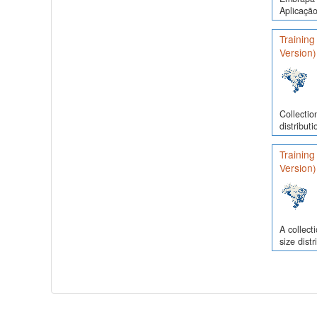
Aplicação
Training
Version)
Collectio
distribut
Training
Version)
A collect
size dist