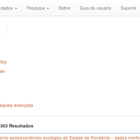
r dados
Pesquisa
Sobre
Guia do usuário
Suporte
licy
Use
squisa avançada
f 303 Resultados
nto socioeconômico-ecológico do Estado de Rondônia – dados morfológ