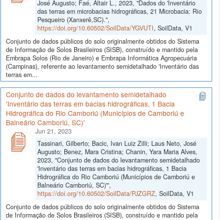
José Augusto; Faé, Altair L., 2023, "Dados do 'Inventário
das terras em microbacias hidrográficas, 21 Microbacia: Rio
Pesqueiro (Xanxerê,SC).",
https://doi.org/10.60502/SoilData/YGVUTI
, SoilData, V1
Conjunto de dados públicos do solo originalmente obtidos do Sistema
de Informação de Solos Brasileiros (SISB), construído e mantido pela
Embrapa Solos (Rio de Janeiro) e Embrapa Informática Agropecuária
(Campinas), referente ao levantamento semidetalhado 'Inventário das
terras em...
Conjunto de dados do levantamento semidetalhado
'Inventário das terras em bacias hidrográficas, 1 Bacia
Hidrográfica do Rio Camboriú (Municípios de Camboriú e
Balneário Camboriú, SC)'
Jun 21, 2023
Tassinari, Gilberto; Bacic, Ivan Luiz Zilli; Laus Neto, José
Augusto; Benez, Mara Cristina; Chanin, Yara Maria Alves,
2023, "Conjunto de dados do levantamento semidetalhado
'Inventário das terras em bacias hidrográficas, 1 Bacia
Hidrográfica do Rio Camboriú (Municípios de Camboriú e
Balneário Camboriú, SC)'",
https://doi.org/10.60502/SoilData/PJZGRZ
, SoilData, V1
Conjunto de dados públicos do solo originalmente obtidos do Sistema
de Informação de Solos Brasileiros (SISB), construído e mantido pela