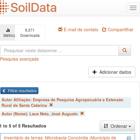
Ir
Alt
para
na
o
conteúdo
principal
E-mail de contato
Compartilhar
9,371
Métricas
Downloads
Pesquisa avançada
Adicionar dados
Filtrar resultados
Autor Afiliação:
Empresa de Pesquisa Agropecuária e Extensão
Rural de Santa Catarina
Autor (Nome):
Laus Neto, José Augusto
1 to 5 of 5 Resultados
Ordenar
Inventário de terras: Microbacia Concórdia (Município de