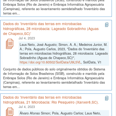
de Informação de Solos Brasileiros (SISB), construído e mantido pela
Embrapa Solos (Rio de Janeiro) e Embrapa Informática Agropecuária
(Campinas), referente ao levantamento semidetalhado 'Inventário das
terras em...
Dados do 'Inventário das terras em microbacias
hidrográficas, 28 microbacia: Lageado Sobradinho (Aguas
de Chapeco,SC)'
Jul 4, 2023
Laus Neto, José Augusto; Simon, A. A.; Medeiros Junior, M.
A.; Pola, Augusto Carlos, 2023, "Dados do 'Inventário das
terras em microbacias hidrográficas, 28 microbacia: Lageado
Sobradinho (Aguas de Chapeco,SC)'",
https://doi.org/10.60502/SoilData/U9L5VL
, SoilData, V1
Conjunto de dados públicos do solo originalmente obtidos do Sistema
de Informação de Solos Brasileiros (SISB), construído e mantido pela
Embrapa Solos (Rio de Janeiro) e Embrapa Informática Agropecuária
(Campinas), referente ao levantamento semidetalhado 'Inventário das
terras em...
Dados do 'Inventário das terras em microbacias
hidrográficas, 21 Microbacia: Rio Pesqueiro (Xanxerê,SC).
Jul 4, 2023
Álvaro Afonso Simon; Pola, Augusto Carlos; Laus Neto,