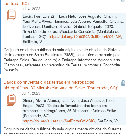
Lontras - SC)
Jul 4, 2023
Bacic, Ivan Luiz Zilli; Laus Neto, José Augusto; Chanin,
Yara Maria Alves; Hammes, Luiz Albano; Pandolfo, Cristina;
Dortzbach, Denilson; Silveira, Gabriel Torquato, 2023,
"Inventário de terras: Microbacia Concórdia (Município de
Lontras - SC)",
https://doi.org/10.60502/SoilData/M06FMK
,
SoilData, V1
Conjunto de dados públicos do solo originalmente obtidos do Sistema
de Informação de Solos Brasileiros (SISB), construído e mantido pela
Embrapa Solos (Rio de Janeiro) e Embrapa Informática Agropecuária
(Campinas), referente ao 'Inventário de Terras: microbacia Concórdia
(municíp...
Dados do 'Inventário das terras em microbacias
hidrográficas, 36 Microbacia: Vale do Selke (Pomerode, SC)'
Jul 4, 2023
Simon, Álvaro Afonso; Laus Neto, José Augusto; Flohr,
Sergio, 2023, "Dados do 'Inventário das terras em
microbacias hidrográficas, 36 Microbacia: Vale do Selke
(Pomerode, SC)'",
https://doi.org/10.60502/SoilData/CAMCIQ
, SoilData, V1
Conjunto de dados públicos do solo originalmente obtidos do Sistema