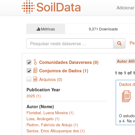
Ir
Adiciona
para
o
conteúdo
principal
Métricas
9,371 Downloads
Pe
Autor Afi
Comunidades Dataverses (0)
Conjuntos de Dados (1)
1 to 1 of
Arquivos (0)
Dados de
Publication Year
2025 (1)
Autor (Nome)
Florisbal, Luana Moreira (1)
O estudo 
Loss, Arcângelo (1)
a 4. Na v
Pedron, Fabrício de Aráujo (1)
Santos, Erico Albuquerque dos (1)