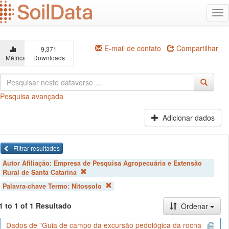
Ir
Alt
para
na
o
conteúdo
principal
E-mail de contato
Compartilhar
9,371
Métricas
Downloads
Pesquisa avançada
Adicionar dados
Filtrar resultados
Autor Afiliação:
Empresa de Pesquisa Agropecuária e Extensão
Rural de Santa Catarina
Palavra-chave Termo:
Nitossolo
1 to 1 of 1 Resultado
Ordenar
Dados de "Guia de campo da excursão pedológica da rocha