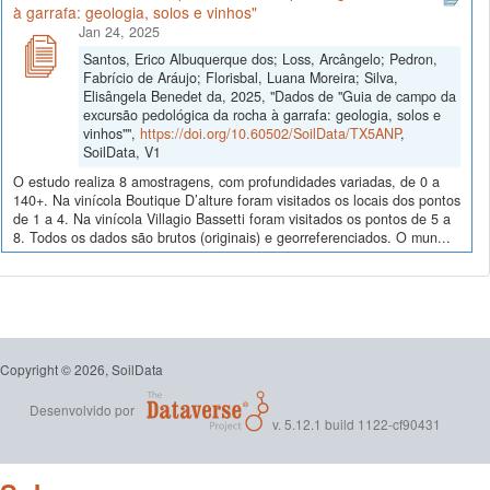
à garrafa: geologia, solos e vinhos"
Jan 24, 2025
Santos, Erico Albuquerque dos; Loss, Arcângelo; Pedron,
Fabrício de Aráujo; Florisbal, Luana Moreira; Silva,
Elisângela Benedet da, 2025, "Dados de "Guia de campo da
excursão pedológica da rocha à garrafa: geologia, solos e
vinhos"",
https://doi.org/10.60502/SoilData/TX5ANP
,
SoilData, V1
O estudo realiza 8 amostragens, com profundidades variadas, de 0 a
140+. Na vinícola Boutique D’alture foram visitados os locais dos pontos
de 1 a 4. Na vinícola Villagio Bassetti foram visitados os pontos de 5 a
8. Todos os dados são brutos (originais) e georreferenciados. O mun...
Copyright © 2026, SoilData
Desenvolvido por
v. 5.12.1 build 1122-cf90431