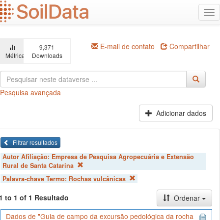
Ir
Alt
para
na
o
conteúdo
principal
E-mail de contato
Compartilhar
9,371
Métricas
Downloads
Pesquisa avançada
Adicionar dados
Filtrar resultados
Autor Afiliação:
Empresa de Pesquisa Agropecuária e Extensão
Rural de Santa Catarina
Palavra-chave Termo:
Rochas vulcânicas
1 to 1 of 1 Resultado
Ordenar
Dados de "Guia de campo da excursão pedológica da rocha