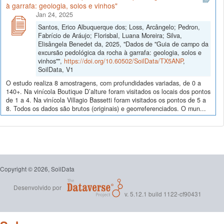
à garrafa: geologia, solos e vinhos"
Jan 24, 2025
Santos, Erico Albuquerque dos; Loss, Arcângelo; Pedron,
Fabrício de Aráujo; Florisbal, Luana Moreira; Silva,
Elisângela Benedet da, 2025, "Dados de "Guia de campo da
excursão pedológica da rocha à garrafa: geologia, solos e
vinhos"",
https://doi.org/10.60502/SoilData/TX5ANP
,
SoilData, V1
O estudo realiza 8 amostragens, com profundidades variadas, de 0 a
140+. Na vinícola Boutique D’alture foram visitados os locais dos pontos
de 1 a 4. Na vinícola Villagio Bassetti foram visitados os pontos de 5 a
8. Todos os dados são brutos (originais) e georreferenciados. O mun...
Copyright © 2026, SoilData
Desenvolvido por
v. 5.12.1 build 1122-cf90431