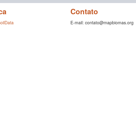
ca
Contato
SoilData
E-mail: contato@mapbiomas.org