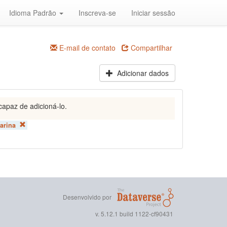
Idioma Padrão
Inscreva-se
Iniciar sessão
E-mail de contato
Compartilhar
Adicionar dados
capaz de adicioná-lo.
arina
Desenvolvido por
v. 5.12.1 build 1122-cf90431