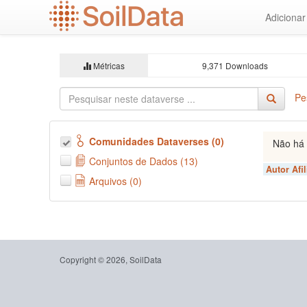
Ir
Adiciona
para
o
conteúdo
principal
Métricas
9,371 Downloads
Pe
Comunidades Dataverses (0)
Não há 
Conjuntos de Dados (13)
Autor Afi
Arquivos (0)
Copyright © 2026, SoilData