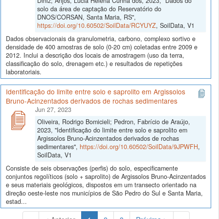
Diniz; Anjos, Lúcia Helena Cunha dos, 2023, "Dados do
solo da área de captação do Reservatório do
DNOS/CORSAN, Santa Maria, RS",
https://doi.org/10.60502/SoilData/RCYUYZ
, SoilData, V1
Dados observacionais da granulometria, carbono, complexo sortivo e
densidade de 400 amostras de solo (0-20 cm) coletadas entre 2009 e
2012. Inclui a descrição dos locais de amostragem (uso da terra,
classificação do solo, drenagem etc.) e resultados de repetições
laboratoriais.
Identificação do limite entre solo e saprolito em Argissolos
Bruno-Acinzentados derivados de rochas sedimentares
Jun 27, 2023
Oliveira, Rodrigo Bomicieli; Pedron, Fabrício de Araújo,
2023, "Identificação do limite entre solo e saprolito em
Argissolos Bruno-Acinzentados derivados de rochas
sedimentares",
https://doi.org/10.60502/SoilData/9JPWFH
,
SoilData, V1
Consiste de seis observações (perfis) do solo, especificamente
conjuntos regolíticos (solo + saprolito) de Argissolos Bruno-Acinzentados
e seus materiais geológicos, dispostos em um transecto orientado na
direção oeste-leste nos municípios de São Pedro do Sul e Santa Maria,
estad...
(Atual)