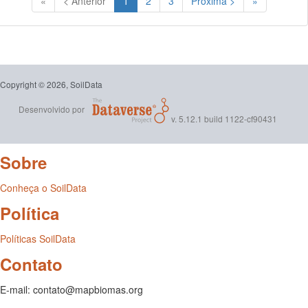
«
< Anterior
1
2
3
Próxima >
»
Copyright © 2026, SoilData
Desenvolvido por
v. 5.12.1 build 1122-cf90431
Sobre
Conheça o SoilData
Política
Políticas SoilData
Contato
E-mail: contato@mapbiomas.org