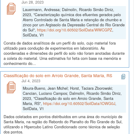
Jun 28, 2023
Lauermann, Andressa; Dalmolin, Ricardo Simão Diniz,
2023, "Caracterização química dos efluentes gerados pelo
Aterro Controlado de Santa Maria e retenção de chumbo e
zinco por um Argissolo da Depressão Central do Rio Grande
do Sul",
https://doi.org/10.60502/SoilData/WWCGPZ
,
SoilData, V1
Consta de dados analíticos de um perfil do solo, cujo material fora
utilizado para condução de experimentos em laboratório. As
coordenadas e dimensões do perfil do solo não foram anotadas durante
a coleta do material. Uma estimativa foi feita com base na memória e
conhecimento do...
Classificação do solo em Arroio Grande, Santa Maria, RS
Jul 4, 2023
Moura-Bueno, Jean Michel; Horst, Taciara Zborowski;
Cancian, Luciano Campos; Dalmolin, Ricardo Simão Diniz,
2023, "Classificação do solo em Arroio Grande, Santa
Maria, RS",
https://doi.org/10.60502/SoilData/IOWG0J
,
SoilData, V1
Dados coletados em pontos distribuidos em uma área do município de
Santa Maria, na região do Rebordo do Planalto do Rio Grande do Sul,
utilizando o Hipercubo Latino Condicionado como técnica de seleção
dos pontos.