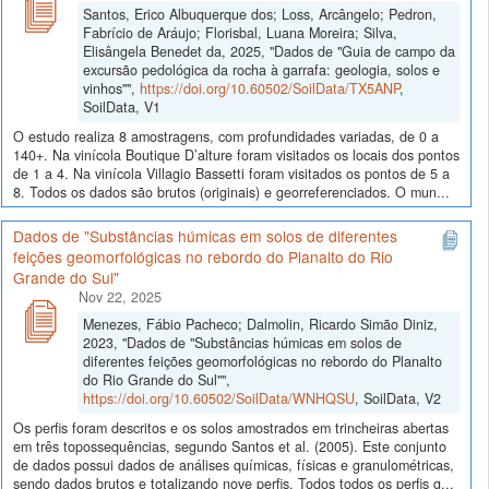
Santos, Erico Albuquerque dos; Loss, Arcângelo; Pedron,
Fabrício de Aráujo; Florisbal, Luana Moreira; Silva,
Elisângela Benedet da, 2025, "Dados de "Guia de campo da
excursão pedológica da rocha à garrafa: geologia, solos e
vinhos"",
https://doi.org/10.60502/SoilData/TX5ANP
,
SoilData, V1
O estudo realiza 8 amostragens, com profundidades variadas, de 0 a
140+. Na vinícola Boutique D’alture foram visitados os locais dos pontos
de 1 a 4. Na vinícola Villagio Bassetti foram visitados os pontos de 5 a
8. Todos os dados são brutos (originais) e georreferenciados. O mun...
Dados de "Substâncias húmicas em solos de diferentes
feições geomorfológicas no rebordo do Planalto do Rio
Grande do Sul"
Nov 22, 2025
Menezes, Fábio Pacheco; Dalmolin, Ricardo Simão Diniz,
2023, "Dados de "Substâncias húmicas em solos de
diferentes feições geomorfológicas no rebordo do Planalto
do Rio Grande do Sul"",
https://doi.org/10.60502/SoilData/WNHQSU
, SoilData, V2
Os perfis foram descritos e os solos amostrados em trincheiras abertas
em três topossequências, segundo Santos et al. (2005). Este conjunto
de dados possui dados de análises químicas, físicas e granulométricas,
sendo dados brutos e totalizando nove perfis. Todos todos os perfis g...