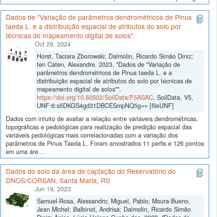
Dados de "Variação de parâmetros dendrométricos de Pinus
taeda L. e a distribuição espacial de atributos do solo por
técnicas de mapeamento digital de solos"
Oct 29, 2024
Horst, Taciara Zborowski; Dalmolin, Ricardo Simão Diniz;
ten Caten, Alexandre, 2023, "Dados de "Variação de
parâmetros dendrométricos de Pinus taeda L. e a
distribuição espacial de atributos do solo por técnicas de
mapeamento digital de solos"",
https://doi.org/10.60502/SoilData/F5ASAC
, SoilData, V5,
UNF:6:s5DKGS4gd31DBCESmpNQ5g== [fileUNF]
Dados com intuito de avaliar a relação entre variáveis dendrométricas,
topográficas e pedológicas para realização de predição espacial das
variáveis pedológicas mais correlacionadas com a variação dos
parâmetros de Pinus Taeda L. Foram amostrados 11 perfis e 126 pontos
em uma áre...
Dados do solo da área de captação do Reservatório do
DNOS/CORSAN, Santa Maria, RS
Jun 19, 2023
Samuel-Rosa, Alessandro; Miguel, Pablo; Moura-Bueno,
Jean Michel; Balbinot, Andrisa; Dalmolin, Ricardo Simão