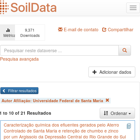
Ir
Alt
para
na
o
conteúdo
principal
E-mail de contato
Compartilhar
9,371
Métricas
Downloads
Pesquisa avançada
Adicionar dados
Filtrar resultados
Autor Afiliação:
Universidade Federal de Santa Maria
1 to 10 of 21 Resultados
Ordenar
Caracterização química dos efluentes gerados pelo Aterro
Controlado de Santa Maria e retenção de chumbo e zinco
por um Argissolo da Depressão Central do Rio Grande do Sul