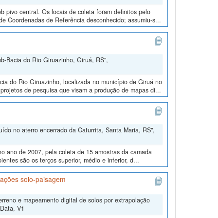
pivo central. Os locais de coleta foram definitos pelo
a de Coordenadas de Referência desconhecido; assumiu-s...
b-Bacia do Rio Giruazinho, Giruá, RS",
a do Rio Giruazinho, localizada no município de Giruá no
 projetos de pesquisa que visam a produção de mapas di...
ído no aterro encerrado da Caturrita, Santa Maria, RS",
, no ano de 2007, pela coleta de 15 amostras da camada
entes são os terços superior, médio e inferior, d...
lações solo-paisagem
erreno e mapeamento digital de solos por extrapolação
lData, V1