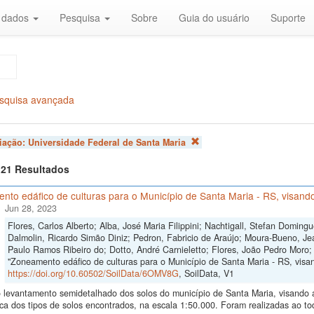
r dados
Pesquisa
Sobre
Guia do usuário
Suporte
squisa avançada
liação:
Universidade Federal de Santa Maria
f 21 Resultados
to edáfico de culturas para o Município de Santa Maria - RS, visando
Jun 28, 2023
Flores, Carlos Alberto; Alba, José Maria Filippini; Nachtigall, Stefan Domi
Dalmolin, Ricardo Simão Diniz; Pedron, Fabricio de Araújo; Moura-Bueno, Je
Paulo Ramos Ribeiro do; Dotto, André Carnieletto; Flores, João Pedro Moro;
"Zoneamento edáfico de culturas para o Município de Santa Maria - RS, visand
https://doi.org/10.60502/SoilData/6OMV8G
, SoilData, V1
levantamento semidetalhado dos solos do município de Santa Maria, visando a i
ica dos tipos de solos encontrados, na escala 1:50.000. Foram realizadas ao 