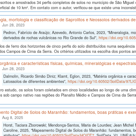
scritos e amostrados 34 perfis completos de solos no município de São Migue
rficial de 10 km². Em contato com o autor, verificou-se que existe uma inconsi
gia, morfologia e classificação de Saprolitos e Neossolos derivados d
Jun 28, 2023
Pedron, Fabrício de Araújo; Azevedo, Antonio Carlos, 2023, "Mineralogia, mor
derivados de rochas vulcânicas no Rio Grande do Sul",
https://doi.org/10.6
dos de ferro dos horizontes de cinco perfis do solo distribuídos numa sequência 
dos Campos de Cima da Serra. Os critérios utilizados na escolha dos pontos amo
orgânica e características físicas, químicas, mineralógicas e espectra
Jun 28, 2023
Dalmolin, Ricardo Simão Diniz; Klamt, Eglon, 2023, "Matéria orgânica e caract
Latossolos de diferentes ambientes",
https://doi.org/10.60502/SoilData/97LI
iro estudo, os solos foram coletados em cinco localidades ao longo de uma cl
os sob campo nativo nas regiões do Planalto Médio e Campos de Cima da Serra
nto Digital de Solos do Maranhão: fundamentos, boas práticas e exe
Aug 8, 2025
Horst, Taciara Zborowski; Mendonça-Santos, Maria de Lourdes; Jean Michel
Caroline, 2025, "Mapeamento Digital de Solos do Maranhão: fundamentos, b
atributos",
https://doi.org/10.60502/SoilData/HOIDT7
, SoilData, V1, UNF:6: