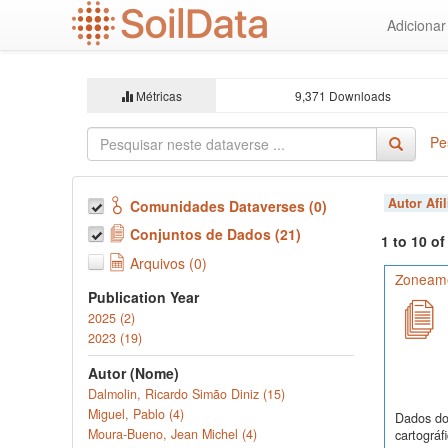
Ir
Adiciona
para
o
conteúdo
principal
Métricas
9,371 Downloads
Pe
Autor Afi
Comunidades Dataverses (0)
Conjuntos de Dados (21)
1 to 10 o
Arquivos (0)
Zoneamen
Publication Year
2025 (2)
2023 (19)
Autor (Nome)
Dalmolin, Ricardo Simão Diniz (15)
Miguel, Pablo (4)
Dados do 
Moura-Bueno, Jean Michel (4)
cartográf