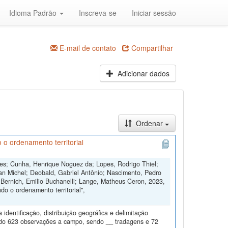
Idioma Padrão
Inscreva-se
Iniciar sessão
E-mail de contato
Compartilhar
Adicionar dados
Ordenar
 o ordenamento territorial
ngues; Cunha, Henrique Noguez da; Lopes, Rodrigo Thiel;
an Michel; Deobald, Gabriel Antônio; Nascimento, Pedro
 Bernich, Emilio Buchanelli; Lange, Matheus Ceron, 2023,
o o ordenamento territorial",
dentificação, distribuição geográfica e delimitação
todo 623 observações a campo, sendo __ tradagens e 72