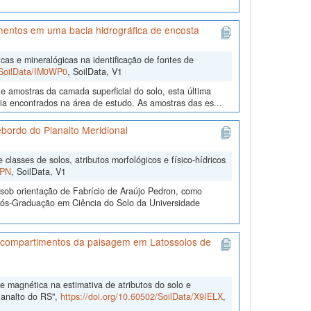
imentos em uma bacia hidrográfica de encosta
cas e mineralógicas na identificação de fontes de
2/SoilData/IM0WP0
, SoilData, V1
e amostras da camada superficial do solo, esta última
gia encontrados na área de estudo. As amostras das es...
Rebordo do Planalto Meridional
classes de solos, atributos morfológicos e físico-hídricos
UPN
, SoilData, V1
sob orientação de Fabrício de Araújo Pedron, como
 Pós-Graduação em Ciência do Solo da Universidade
 de compartimentos da paisagem em Latossolos de
de magnética na estimativa de atributos do solo e
lanalto do RS",
https://doi.org/10.60502/SoilData/X9IELX
,