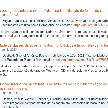
s pedogeoquímicas e mineralógicas na identificação de fontes de sed
Jun 27, 2023
Miguel, Pablo; Dalmolin, Ricardo Simão Diniz, 2023, "Variáveis pedogeoquími
sedimentos em uma bacia hidrográfica de encosta",
https://doi.org/10.6050
 de produção de sedimentos analisadas na área foram estradas, canais fluviais 
como “malha”, abrangendo os diferentes usos da terra, classes de solo e geolo
idade de classes de solos, atributos morfológicos e físico-hídricos no 
Jul 4, 2023
Deobald, Gabriel Antônio; Pedron, Fabrício de Araújo, 2023, "Variabilidade de 
no Rebordo do Planalto Meridional",
https://doi.org/10.60502/SoilData/WBY
oduzidos como parte da dissertação apresentada por Gabriel Antônio Deobald, 
o parcial para obtenção do grau de Mestre em Ciência do Solo no Programa de
e Sa...
ilidade magnética na estimativa de atributos do solo e identificação
no Planalto do RS
Jun 28, 2023
Ramos, Priscila Vogelei; Dalmolin, Ricardo Simão Diniz, 2023, "Suscetibilida
identificação de compartimentos da paisagem em Latossolos de basalto no P
SoilData, V1