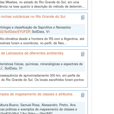
l das Missões, no estado do Rio Grande do Sul, em uma
stência na tese quanto à descrição do método de determin...
e rochas vulcânicas no Rio Grande do Sul
fologia e classificação de Saprolitos e Neossolos
0502/SoilData/EYUFDP
, SoilData, V1
lito-climática desde a fronteira do RS com a Argentina, até
strais foram a ocorrência, no perfil, de Neo...
is de Latossolos de diferentes ambientes
erísticas físicas, químicas, mineralógicas e espectrais de
GZ
, SoilData, V1
imossequência de aproximadamente 300 km, em perfis de
 do Rio Grande do Sul. Os locais escolhidos foram pontos
mplos de mapeamento de classes e atributos
 Moura-Bueno; Samuel-Rosa, Alessandro; Pretto, Ana
oas práticas e exemplos de mapeamento de classes e
b1SmKIYvYKgL7Jbc/Jbtkg== [fileUNF]