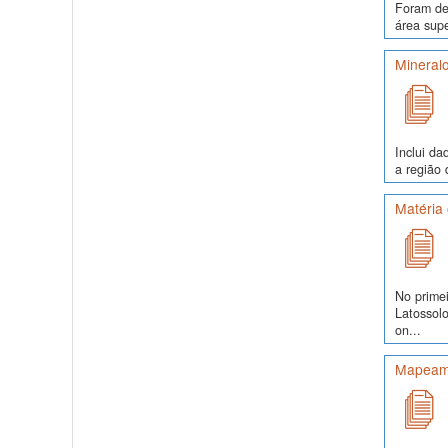
Foram de
área supe
Mineralo
Inclui da
a região 
Matéria 
No prime
Latossol
on...
Mapeame