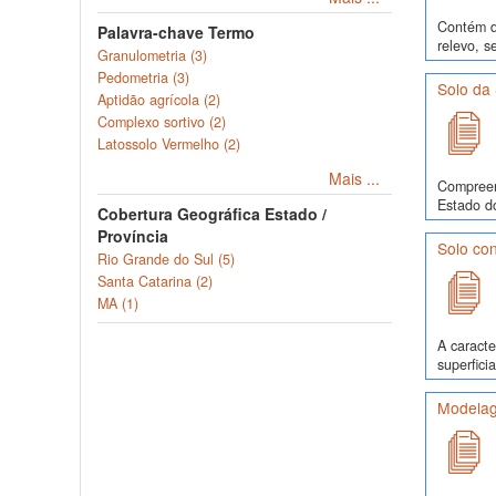
Contém da
Palavra-chave Termo
relevo, s
Granulometria (3)
Pedometria (3)
Solo da 
Aptidão agrícola (2)
Complexo sortivo (2)
Latossolo Vermelho (2)
Mais ...
Compreen
Estado do
Cobertura Geográfica Estado /
Província
Solo con
Rio Grande do Sul (5)
Santa Catarina (2)
MA (1)
A caracte
superfici
Modelag