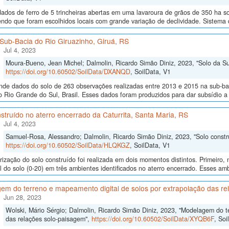
dos de ferro de 5 trincheiras abertas em uma lavaroura de grãos de 350 ha sob 
endo que foram escolhidos locais com grande variação de declividade. Sistem
Sub-Bacia do Rio Giruazinho, Giruá, RS
Jul 4, 2023
Moura-Bueno, Jean Michel; Dalmolin, Ricardo Simão Diniz, 2023, "Solo da Su
https://doi.org/10.60502/SoilData/DXANQD
, SoilData, V1
de dados do solo de 263 observações realizadas entre 2013 e 2015 na sub-baci
 Rio Grande do Sul, Brasil. Esses dados foram produzidos para dar subsídio a
struído no aterro encerrado da Caturrita, Santa Maria, RS
Jul 4, 2023
Samuel-Rosa, Alessandro; Dalmolin, Ricardo Simão Diniz, 2023, "Solo constru
https://doi.org/10.60502/SoilData/HLQKGZ
, SoilData, V1
rização do solo construído foi realizada em dois momentos distintos. Primeiro
al do solo (0-20) em três ambientes identificados no aterro encerrado. Esses ambi
em do terreno e mapeamento digital de solos por extrapolação das re
Jun 28, 2023
Wolski, Mário Sérgio; Dalmolin, Ricardo Simão Diniz, 2023, "Modelagem do t
das relações solo-paisagem",
https://doi.org/10.60502/SoilData/XYQB6F
, Soi