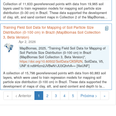
Collection of 11,633 georeferenced points with data from 19,965 soil
layers used to train regression models for mapping soil particle size
distribution (0–30 cm) in Brazil. These data supported the development
of clay, silt, and sand content maps in Collection 2 of the MapBiomas...
Training Field Soil Data for Mapping of Soil Particle Size
Distribution (0-100 cm) in Brazil (MapBiomas Soil Collection
3, Beta Version)
Apr 2, 2026
MapBiomas, 2025, "Training Field Soil Data for Mapping of
Soil Particle Size Distribution (0-100 cm) in Brazil
(MapBiomas Soil Collection 3, Beta Version)",
https://doi.org/10.60502/SoilData/OXSR2N
, SoilData, V5,
UNF:6:nd9Hlzm2JVBwN1JU3QhrhA== [fileUNF]
A collection of 15,798 georeferenced points with data from 60,883 soil
layers, which were used to train regression models for mapping soil
particle size distribution (0-100 cm) in Brazil. These data supported the
development of maps of clay, silt, and sand content and depth to la...
(Atual)
«
< Anterior
1
2
3
4
5
Próxima >
»