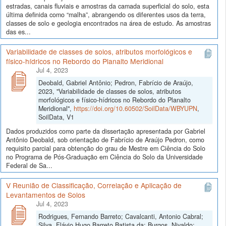
estradas, canais fluviais e amostras da camada superficial do solo, esta
última definida como “malha”, abrangendo os diferentes usos da terra,
classes de solo e geologia encontrados na área de estudo. As amostras
das es...
Variabilidade de classes de solos, atributos morfológicos e
físico-hídricos no Rebordo do Planalto Meridional
Jul 4, 2023
Deobald, Gabriel Antônio; Pedron, Fabrício de Araújo,
2023, "Variabilidade de classes de solos, atributos
morfológicos e físico-hídricos no Rebordo do Planalto
Meridional",
https://doi.org/10.60502/SoilData/WBYUPN
,
SoilData, V1
Dados produzidos como parte da dissertação apresentada por Gabriel
Antônio Deobald, sob orientação de Fabrício de Araújo Pedron, como
requisito parcial para obtenção do grau de Mestre em Ciência do Solo
no Programa de Pós-Graduação em Ciência do Solo da Universidade
Federal de Sa...
V Reunião de Classificação, Correlação e Aplicação de
Levantamentos de Solos
Jul 4, 2023
Rodrigues, Fernando Barreto; Cavalcanti, Antonio Cabral;
Silva, Flávio Hugo Barreto Batista da; Burgos, Nivaldo;