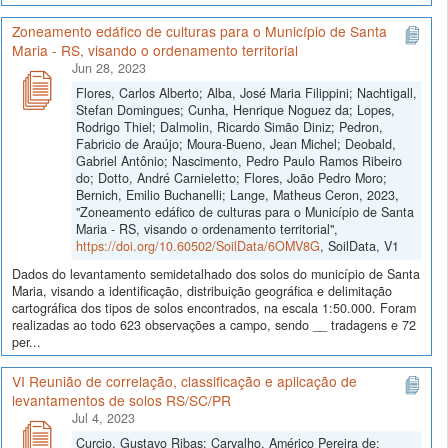
Zoneamento edáfico de culturas para o Município de Santa
Maria - RS, visando o ordenamento territorial
Jun 28, 2023
Flores, Carlos Alberto; Alba, José Maria Filippini; Nachtigall,
Stefan Domingues; Cunha, Henrique Noguez da; Lopes,
Rodrigo Thiel; Dalmolin, Ricardo Simão Diniz; Pedron,
Fabricio de Araújo; Moura-Bueno, Jean Michel; Deobald,
Gabriel Antônio; Nascimento, Pedro Paulo Ramos Ribeiro
do; Dotto, André Carnieletto; Flores, João Pedro Moro;
Bernich, Emilio Buchanelli; Lange, Matheus Ceron, 2023,
"Zoneamento edáfico de culturas para o Município de Santa
Maria - RS, visando o ordenamento territorial",
https://doi.org/10.60502/SoilData/6OMV8G
, SoilData, V1
Dados do levantamento semidetalhado dos solos do município de Santa
Maria, visando a identificação, distribuição geográfica e delimitação
cartográfica dos tipos de solos encontrados, na escala 1:50.000. Foram
realizadas ao todo 623 observações a campo, sendo __ tradagens e 72
per...
VI Reunião de correlação, classificação e aplicação de
levantamentos de solos RS/SC/PR
Jul 4, 2023
Curcio, Gustavo Ribas; Carvalho, Américo Pereira de;