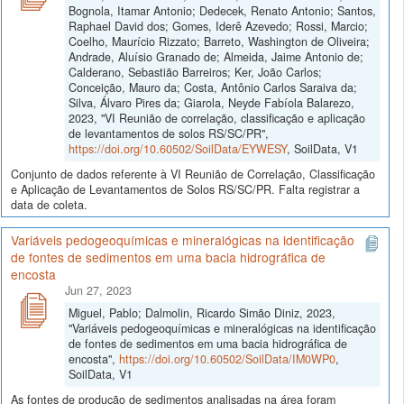
Bognola, Itamar Antonio; Dedecek, Renato Antonio; Santos,
Raphael David dos; Gomes, Iderê Azevedo; Rossi, Marcio;
Coelho, Maurício Rizzato; Barreto, Washington de Oliveira;
Andrade, Aluísio Granado de; Almeida, Jaime Antonio de;
Calderano, Sebastião Barreiros; Ker, João Carlos;
Conceição, Mauro da; Costa, Antônio Carlos Saraiva da;
Silva, Álvaro Pires da; Giarola, Neyde Fabíola Balarezo,
2023, "VI Reunião de correlação, classificação e aplicação
de levantamentos de solos RS/SC/PR",
https://doi.org/10.60502/SoilData/EYWESY
, SoilData, V1
Conjunto de dados referente à VI Reunião de Correlação, Classificação
e Aplicação de Levantamentos de Solos RS/SC/PR. Falta registrar a
data de coleta.
Variáveis pedogeoquímicas e mineralógicas na identificação
de fontes de sedimentos em uma bacia hidrográfica de
encosta
Jun 27, 2023
Miguel, Pablo; Dalmolin, Ricardo Simão Diniz, 2023,
"Variáveis pedogeoquímicas e mineralógicas na identificação
de fontes de sedimentos em uma bacia hidrográfica de
encosta",
https://doi.org/10.60502/SoilData/IM0WP0
,
SoilData, V1
As fontes de produção de sedimentos analisadas na área foram