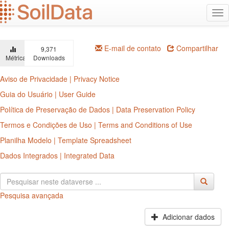
Ir
Alt
para
na
o
conteúdo
principal
E-mail de contato
Compartilhar
9,371
Métricas
Downloads
Aviso de Privacidade | Privacy Notice
Guia do Usuário | User Guide
Política de Preservação de Dados | Data Preservation Policy
Termos e Condições de Uso | Terms and Conditions of Use
Planilha Modelo | Template Spreadsheet
Dados Integrados | Integrated Data
Pesquisa avançada
Adicionar dados