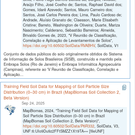
Araújo Filho, José Coelho de; Santos, Raphael David dos;
Gomes, Idarê Azevedo; Santos, Mauro Carneiro dos;
Santos, José Carlos Pereira dos; Lima, Paulo Cardoso de;
Andrade, Aluísio Granato de; Claesson, Marie Elisabeth
Cristine; Barreto, Washington de Oliveira; Duarte, Mariza
Nascimento; Calderano, Sebastião Barreiros; Almeida,
Brivaldo Gomes de, 2023, "V Reunião de Classificação,
Correlação e Aplicação de Levantamentos de Solos",
https://doi.org/10.60502/SoilData/RVABHV
, SoilData, V1
Conjunto de dados públicos do solo originalmente obtidos do Sistema
de Informação de Solos Brasileiros (SISB), construído e mantido pela
Embrapa Solos (Rio de Janeiro) e Embrapa Informática Agropecuária
(Campinas), referente ao 'V Reunião de Classificação, Correlação e
Aplicação...
Training Field Soil Data for Mapping of Soil Particle Size
Distribution (0–30 cm) in Brazil (MapBiomas Soil Collection 2,
Beta Version)
Sep 24, 2025
MapBiomas, 2024, "Training Field Soil Data for Mapping of
Soil Particle Size Distribution (0–30 cm) in Brazil
(MapBiomas Soil Collection 2, Beta Version)",
https://doi.org/10.60502/SoilData/P6R332
, SoilData, V3,
UNF:6:UIo9Du9z2FFtSMZZ1X19TA== [fileUNF]