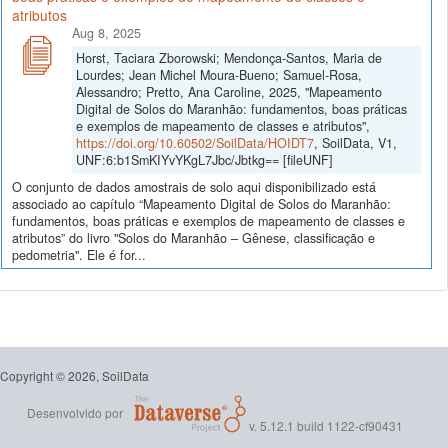
atributos
Aug 8, 2025
Horst, Taciara Zborowski; Mendonça-Santos, Maria de
Lourdes; Jean Michel Moura-Bueno; Samuel-Rosa,
Alessandro; Pretto, Ana Caroline, 2025, "Mapeamento
Digital de Solos do Maranhão: fundamentos, boas práticas
e exemplos de mapeamento de classes e atributos",
https://doi.org/10.60502/SoilData/HOIDT7
, SoilData, V1,
UNF:6:b1SmKIYvYKgL7Jbc/Jbtkg== [fileUNF]
O conjunto de dados amostrais de solo aqui disponibilizado está
associado ao capítulo “Mapeamento Digital de Solos do Maranhão:
fundamentos, boas práticas e exemplos de mapeamento de classes e
atributos” do livro "Solos do Maranhão – Gênese, classificação e
pedometria". Ele é for...
Copyright © 2026, SoilData
Desenvolvido por
v. 5.12.1 build 1122-cf90431