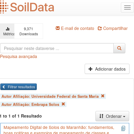
Ir
Alt
para
na
o
conteúdo
principal
E-mail de contato
Compartilhar
9,371
Métricas
Downloads
Pesquisa avançada
Adicionar dados
Filtrar resultados
Autor Afiliação:
Universidade Federal de Santa Maria
Autor Afiliação:
Embrapa Solos
1 to 1 of 1 Resultado
Ordenar
Mapeamento Digital de Solos do Maranhão: fundamentos,
boas práticas e exemplos de mapeamento de classes e