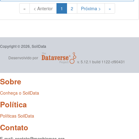
(Atual)
«
< Anterior
1
2
Próxima >
»
Copyright © 2026, SoilData
Desenvolvido por
v. 5.12.1 build 1122-cf90431
Sobre
Conheça o SoilData
Política
Políticas SoilData
Contato
E-mail: contato@mapbiomas.org