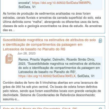
encosta",
https://doi.org/10.60502/SoilData/IM0WP0
,
SoilData, V1
As fontes de produção de sedimentos analisadas na área foram
estradas, canais fluviais e amostras da camada superficial do solo, esta
última definida como “malha”, abrangendo os diferentes usos da terra,
classes de solo e geologia encontrados na área de estudo. As amostras
das es...
Suscetibilidade magnética na estimativa de atributos do solo
e identificação de compartimentos da paisagem em
Latossolos de basalto no Planalto do RS
Jun 28, 2023
Ramos, Priscila Vogelei; Dalmolin, Ricardo Simão Diniz,
2023, "Suscetibilidade magnética na estimativa de atributos
do solo e identificação de compartimentos da paisagem em
Latossolos de basalto no Planalto do RS",
https://doi.org/10.60502/SoilData/X9IELX
, SoilData, V1
Contém dados de ferro de 5 trincheiras abertas em uma lavaroura de
grãos de 350 ha sob pivo central. Os locais de coleta foram definitos
pelo relevo, sendo que foram escolhidos locais com grande variação de
declividade. Sistema de Coordenadas de Referência desconhecido;
assumiu-s...
Solo da Sub-Bacia do Rio Giruazinho, Giruá, RS