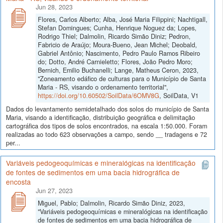
Jun 28, 2023
Flores, Carlos Alberto; Alba, José Maria Filippini; Nachtigall,
Stefan Domingues; Cunha, Henrique Noguez da; Lopes,
Rodrigo Thiel; Dalmolin, Ricardo Simão Diniz; Pedron,
Fabricio de Araújo; Moura-Bueno, Jean Michel; Deobald,
Gabriel Antônio; Nascimento, Pedro Paulo Ramos Ribeiro
do; Dotto, André Carnieletto; Flores, João Pedro Moro;
Bernich, Emilio Buchanelli; Lange, Matheus Ceron, 2023,
"Zoneamento edáfico de culturas para o Município de Santa
Maria - RS, visando o ordenamento territorial",
https://doi.org/10.60502/SoilData/6OMV8G
, SoilData, V1
Dados do levantamento semidetalhado dos solos do município de Santa
Maria, visando a identificação, distribuição geográfica e delimitação
cartográfica dos tipos de solos encontrados, na escala 1:50.000. Foram
realizadas ao todo 623 observações a campo, sendo __ tradagens e 72
per...
Variáveis pedogeoquímicas e mineralógicas na identificação
de fontes de sedimentos em uma bacia hidrográfica de
encosta
Jun 27, 2023
Miguel, Pablo; Dalmolin, Ricardo Simão Diniz, 2023,
"Variáveis pedogeoquímicas e mineralógicas na identificação
de fontes de sedimentos em uma bacia hidrográfica de