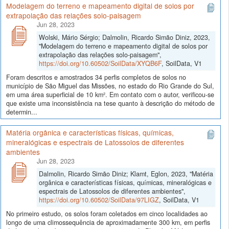
Modelagem do terreno e mapeamento digital de solos por
extrapolação das relações solo-paisagem
Jun 28, 2023
Wolski, Mário Sérgio; Dalmolin, Ricardo Simão Diniz, 2023,
"Modelagem do terreno e mapeamento digital de solos por
extrapolação das relações solo-paisagem",
https://doi.org/10.60502/SoilData/XYQB6F
, SoilData, V1
Foram descritos e amostrados 34 perfis completos de solos no
município de São Miguel das Missões, no estado do Rio Grande do Sul,
em uma área superficial de 10 km². Em contato com o autor, verificou-se
que existe uma inconsistência na tese quanto à descrição do método de
determin...
Matéria orgânica e características físicas, químicas,
mineralógicas e espectrais de Latossolos de diferentes
ambientes
Jun 28, 2023
Dalmolin, Ricardo Simão Diniz; Klamt, Eglon, 2023, "Matéria
orgânica e características físicas, químicas, mineralógicas e
espectrais de Latossolos de diferentes ambientes",
https://doi.org/10.60502/SoilData/97LIGZ
, SoilData, V1
No primeiro estudo, os solos foram coletados em cinco localidades ao
longo de uma climossequência de aproximadamente 300 km, em perfis