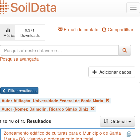
Ir
Alt
para
na
o
conteúdo
principal
E-mail de contato
Compartilhar
9,371
Métricas
Downloads
Pesquisa avançada
Adicionar dados
Filtrar resultados
Autor Afiliação:
Universidade Federal de Santa Maria
Autor (Nome):
Dalmolin, Ricardo Simão Diniz
1 to 10 of 15 Resultados
Ordenar
Zoneamento edáfico de culturas para o Município de Santa
Maria - RS, visando o ordenamento territorial