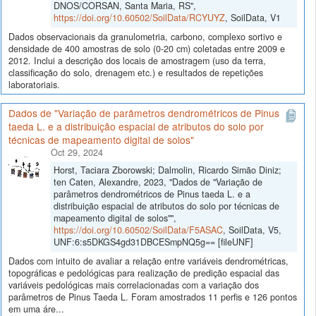
DNOS/CORSAN, Santa Maria, RS",
https://doi.org/10.60502/SoilData/RCYUYZ
, SoilData, V1
Dados observacionais da granulometria, carbono, complexo sortivo e
densidade de 400 amostras de solo (0-20 cm) coletadas entre 2009 e
2012. Inclui a descrição dos locais de amostragem (uso da terra,
classificação do solo, drenagem etc.) e resultados de repetições
laboratoriais.
Dados de "Variação de parâmetros dendrométricos de Pinus
taeda L. e a distribuição espacial de atributos do solo por
técnicas de mapeamento digital de solos"
Oct 29, 2024
Horst, Taciara Zborowski; Dalmolin, Ricardo Simão Diniz;
ten Caten, Alexandre, 2023, "Dados de "Variação de
parâmetros dendrométricos de Pinus taeda L. e a
distribuição espacial de atributos do solo por técnicas de
mapeamento digital de solos"",
https://doi.org/10.60502/SoilData/F5ASAC
, SoilData, V5,
UNF:6:s5DKGS4gd31DBCESmpNQ5g== [fileUNF]
Dados com intuito de avaliar a relação entre variáveis dendrométricas,
topográficas e pedológicas para realização de predição espacial das
variáveis pedológicas mais correlacionadas com a variação dos
parâmetros de Pinus Taeda L. Foram amostrados 11 perfis e 126 pontos
em uma áre...