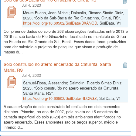
Jul 4, 2023
Moura-Bueno, Jean Michel; Dalmolin, Ricardo Simão Diniz,
2023, "Solo da Sub-Bacia do Rio Giruazinho, Giruá, RS",
https://doi.org/10.60502/SoilData/DXANQD
, SoilData, V1
Compreende dados do solo de 263 observações realizadas entre 2013 e
2015 na sub-bacia do Rio Giruazinho, localizada no município de Giruá
no Estado do Rio Grande do Sul, Brasil. Esses dados foram produzidos
para dar subsídio a projetos de pesquisa que visam a produção de
mapas di...
Solo construído no aterro encerrado da Caturrita, Santa
Maria, RS
Jul 4, 2023
Samuel-Rosa, Alessandro; Dalmolin, Ricardo Simão Diniz,
2023, "Solo construído no aterro encerrado da Caturrita,
Santa Maria, RS",
https://doi.org/10.60502/SoilData/HLQKGZ
, SoilData, V1
A caracterização do solo construído foi realizada em dois momentos
distintos. Primeiro, no ano de 2007, pela coleta de 15 amostras da
camada superficial do solo (0-20) em três ambientes identificados no
aterro encerrado. Esses ambientes são os terços superior, médio e
inferior, d...