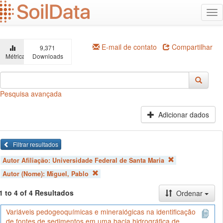
Ir
Alt
para
na
o
conteúdo
principal
E-mail de contato
Compartilhar
9,371
Métricas
Downloads
Pesquisa avançada
Adicionar dados
Filtrar resultados
Autor Afiliação:
Universidade Federal de Santa Maria
Autor (Nome):
Miguel, Pablo
1 to 4 of 4 Resultados
Ordenar
Variáveis pedogeoquímicas e mineralógicas na identificação
de fontes de sedimentos em uma bacia hidrográfica de