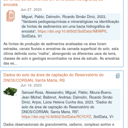
encosta
Jun 27, 2023
Miguel, Pablo; Dalmolin, Ricardo Simão Diniz, 2023,
"Variáveis pedogeoquímicas e mineralógicas na identificação
de fontes de sedimentos em uma bacia hidrográfica de
encosta",
https://doi.org/10.60502/SoilData/IM0WP0
,
SoilData, V1
As fontes de produção de sedimentos analisadas na área foram
estradas, canais fluviais e amostras da camada superficial do solo, esta
última definida como “malha”, abrangendo os diferentes usos da terra,
classes de solo e geologia encontrados na área de estudo. As amostras
das es...
Dados do solo da área de captação do Reservatório do
DNOS/CORSAN, Santa Maria, RS
Jun 19, 2023
Samuel-Rosa, Alessandro; Miguel, Pablo; Moura-Bueno,
Jean Michel; Balbinot, Andrisa; Dalmolin, Ricardo Simão
Diniz; Anjos, Lúcia Helena Cunha dos, 2023, "Dados do
solo da área de captação do Reservatório do
DNOS/CORSAN, Santa Maria, RS",
https://doi.org/10.60502/SoilData/RCYUYZ
, SoilData, V1
Dados observacionais da granulometria, carbono, complexo sortivo e