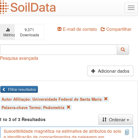
Ir
Alt
para
na
o
conteúdo
principal
E-mail de contato
Compartilhar
9,371
Métricas
Downloads
Pesquisa avançada
Adicionar dados
Filtrar resultados
Autor Afiliação:
Universidade Federal de Santa Maria
Palavra-chave Termo:
Pedometria
1 to 3 of 3 Resultados
Ordenar
Suscetibilidade magnética na estimativa de atributos do solo
e identificação de compartimentos da paisagem em