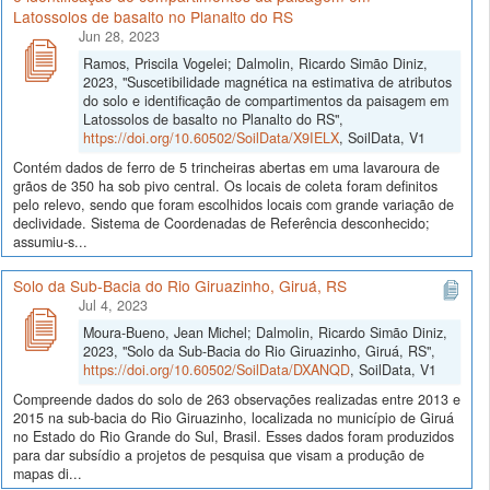
Latossolos de basalto no Planalto do RS
Jun 28, 2023
Ramos, Priscila Vogelei; Dalmolin, Ricardo Simão Diniz,
2023, "Suscetibilidade magnética na estimativa de atributos
do solo e identificação de compartimentos da paisagem em
Latossolos de basalto no Planalto do RS",
https://doi.org/10.60502/SoilData/X9IELX
, SoilData, V1
Contém dados de ferro de 5 trincheiras abertas em uma lavaroura de
grãos de 350 ha sob pivo central. Os locais de coleta foram definitos
pelo relevo, sendo que foram escolhidos locais com grande variação de
declividade. Sistema de Coordenadas de Referência desconhecido;
assumiu-s...
Solo da Sub-Bacia do Rio Giruazinho, Giruá, RS
Jul 4, 2023
Moura-Bueno, Jean Michel; Dalmolin, Ricardo Simão Diniz,
2023, "Solo da Sub-Bacia do Rio Giruazinho, Giruá, RS",
https://doi.org/10.60502/SoilData/DXANQD
, SoilData, V1
Compreende dados do solo de 263 observações realizadas entre 2013 e
2015 na sub-bacia do Rio Giruazinho, localizada no município de Giruá
no Estado do Rio Grande do Sul, Brasil. Esses dados foram produzidos
para dar subsídio a projetos de pesquisa que visam a produção de
mapas di...