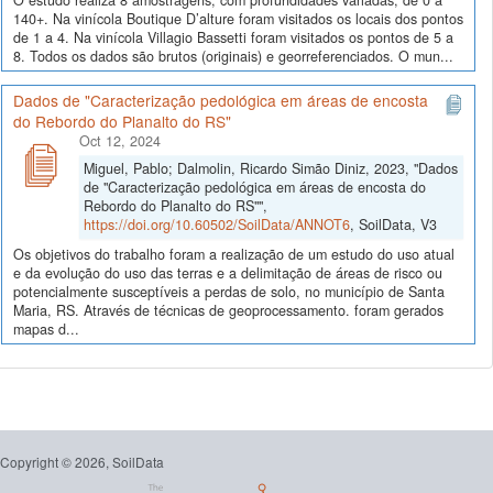
O estudo realiza 8 amostragens, com profundidades variadas, de 0 a
140+. Na vinícola Boutique D’alture foram visitados os locais dos pontos
de 1 a 4. Na vinícola Villagio Bassetti foram visitados os pontos de 5 a
8. Todos os dados são brutos (originais) e georreferenciados. O mun...
Dados de "Caracterização pedológica em áreas de encosta
do Rebordo do Planalto do RS"
Oct 12, 2024
Miguel, Pablo; Dalmolin, Ricardo Simão Diniz, 2023, "Dados
de "Caracterização pedológica em áreas de encosta do
Rebordo do Planalto do RS"",
https://doi.org/10.60502/SoilData/ANNOT6
, SoilData, V3
Os objetivos do trabalho foram a realização de um estudo do uso atual
e da evolução do uso das terras e a delimitação de áreas de risco ou
potencialmente susceptíveis a perdas de solo, no município de Santa
Maria, RS. Através de técnicas de geoprocessamento. foram gerados
mapas d...
Copyright © 2026, SoilData