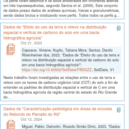
Os perfis foram descritos e os solos amostrados em trincheiras abertas
em três topossequências, segundo Santos et al. (2005). Este conjunto
de dados possui dados de análises químicas, físicas e granulométricas,
sendo dados brutos e totalizando nove perfis. Todos todos os perfis g...
Dados de "Efeito do uso da terra e relevo na distribuição
espacial e vertical de carbono do solo em uma bacia
hidrográfica agrícola"
Oct 21, 2023
Capoane, Viviane; Kuplic, Tatiana Mora; Santos, Danilo
Rheinheimer dos, 2023, "Dados de "Efeito do uso da terra e
relevo na distribuição espacial e vertical de carbono do solo
em uma bacia hidrográfica agrícola"",
https://doi.org/10.60502/SoilData/FBSGZZ
, SoilData, V1
Neste trabalho foram investigadas as relações entre o uso da terra e
relevo com os teores de carbono orgânico total (COT) do solo a fim de
entender os padrões de distribuição espacial e vertical de C em uma
bacia hidrográfica agrícola da região central do estado do Rio Grande
do...
Dados de "Caracterização pedológica em áreas de encosta
do Rebordo do Planalto do RS"
Oct 12, 2024
Miguel, Pablo; Dalmolin, Ricardo Simão Diniz, 2023, "Dados