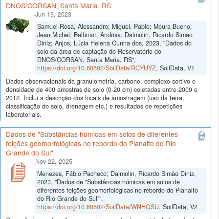
DNOS/CORSAN, Santa Maria, RS
Jun 19, 2023
Samuel-Rosa, Alessandro; Miguel, Pablo; Moura-Bueno,
Jean Michel; Balbinot, Andrisa; Dalmolin, Ricardo Simão
Diniz; Anjos, Lúcia Helena Cunha dos, 2023, "Dados do
solo da área de captação do Reservatório do
DNOS/CORSAN, Santa Maria, RS",
https://doi.org/10.60502/SoilData/RCYUYZ
, SoilData, V1
Dados observacionais da granulometria, carbono, complexo sortivo e
densidade de 400 amostras de solo (0-20 cm) coletadas entre 2009 e
2012. Inclui a descrição dos locais de amostragem (uso da terra,
classificação do solo, drenagem etc.) e resultados de repetições
laboratoriais.
Dados de "Substâncias húmicas em solos de diferentes
feições geomorfológicas no rebordo do Planalto do Rio
Grande do Sul"
Nov 22, 2025
Menezes, Fábio Pacheco; Dalmolin, Ricardo Simão Diniz,
2023, "Dados de "Substâncias húmicas em solos de
diferentes feições geomorfológicas no rebordo do Planalto
do Rio Grande do Sul"",
https://doi.org/10.60502/SoilData/WNHQSU
, SoilData, V2