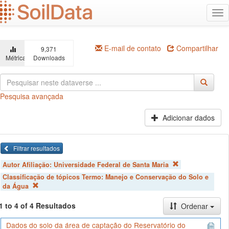
Ir
Alt
para
na
o
conteúdo
principal
E-mail de contato
Compartilhar
9,371
Métricas
Downloads
Pesquisa avançada
Adicionar dados
Filtrar resultados
Autor Afiliação:
Universidade Federal de Santa Maria
Classificação de tópicos Termo:
Manejo e Conservação do Solo e
da Água
1 to 4 of 4 Resultados
Ordenar
Dados do solo da área de captação do Reservatório do