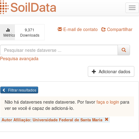
Ir
Alt
para
na
o
conteúdo
principal
E-mail de contato
Compartilhar
9,371
Métricas
Downloads
Pesquisa avançada
Adicionar dados
Filtrar resultados
Não há dataverses neste dataverse. Por favor
faça o login
para
ver se você é capaz de adicioná-lo.
Autor Afiliação:
Universidade Federal de Santa Maria