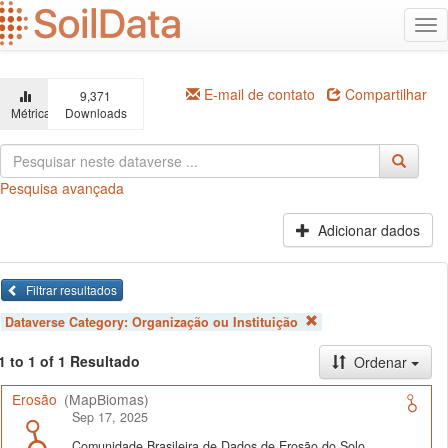
Ir
Alt
para
na
o
conteúdo
principal
E-mail de contato
Compartilhar
9,371
Métricas
Downloads
Pesquisa avançada
Adicionar dados
Filtrar resultados
Dataverse Category:
Organização ou Instituição
1 to 1 of 1 Resultado
Ordenar
Erosão
(MapBiomas)
Sep 17, 2025
Comunidade Brasileira de Dados de Erosão do Solo