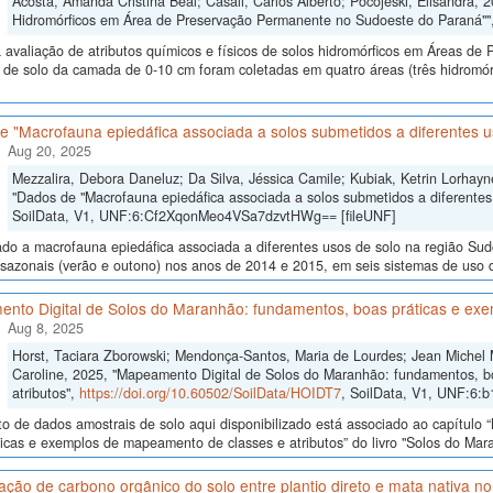
Acosta, Amanda Cristina Beal; Casali, Carlos Alberto; Pocojeski, Elisandra, 
Hidromórficos em Área de Preservação Permanente no Sudoeste do Paraná""
 avaliação de atributos químicos e físicos de solos hidromórficos em Áreas d
 de solo da camada de 0-10 cm foram coletadas em quatro áreas (três hidromór
e "Macrofauna epiedáfica associada a solos submetidos a diferentes u
Aug 20, 2025
Mezzalira, Debora Daneluz; Da Silva, Jéssica Camile; Kubiak, Ketrin Lorhayne
"Dados de "Macrofauna epiedáfica associada a solos submetidos a diferentes
SoilData, V1, UNF:6:Cf2XqonMeo4VSa7dzvtHWg== [fileUNF]
ado a macrofauna epiedáfica associada a diferentes usos de solo na região Su
sazonais (verão e outono) nos anos de 2014 e 2015, em seis sistemas de uso do 
nto Digital de Solos do Maranhão: fundamentos, boas práticas e exe
Aug 8, 2025
Horst, Taciara Zborowski; Mendonça-Santos, Maria de Lourdes; Jean Michel
Caroline, 2025, "Mapeamento Digital de Solos do Maranhão: fundamentos, b
atributos",
https://doi.org/10.60502/SoilData/HOIDT7
, SoilData, V1, UNF:6:
o de dados amostrais de solo aqui disponibilizado está associado ao capítul
icas e exemplos de mapeamento de classes e atributos” do livro "Solos do Maran
ão de carbono orgânico do solo entre plantio direto e mata nativa n