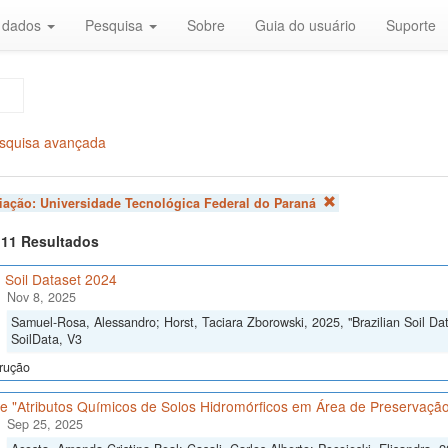
r dados
Pesquisa
Sobre
Guia do usuário
Suporte
squisa avançada
liação:
Universidade Tecnológica Federal do Paraná
f 11 Resultados
n Soil Dataset 2024
Nov 8, 2025
Samuel-Rosa, Alessandro; Horst, Taciara Zborowski, 2025, "Brazilian Soil Da
SoilData, V3
rução
e "Atributos Químicos de Solos Hidromórficos em Área de Preservaç
Sep 25, 2025