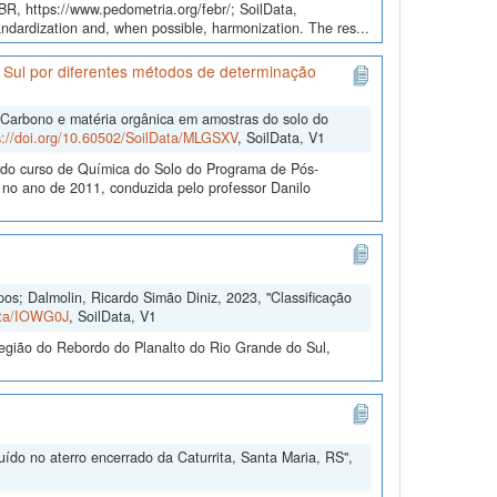
EBR, https://www.pedometria.org/febr/; SoilData,
andardization and, when possible, harmonization. The res...
 Sul por diferentes métodos de determinação
"Carbono e matéria orgânica em amostras do solo do
s://doi.org/10.60502/SoilData/MLGSXV
, SoilData, V1
e do curso de Química do Solo do Programa de Pós-
o ano de 2011, conduzida pelo professor Danilo
s; Dalmolin, Ricardo Simão Diniz, 2023, "Classificação
Data/IOWG0J
, SoilData, V1
egião do Rebordo do Planalto do Rio Grande do Sul,
ído no aterro encerrado da Caturrita, Santa Maria, RS",