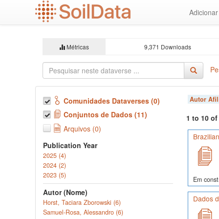
Ir
Adiciona
para
o
conteúdo
principal
Métricas
9,371 Downloads
Pe
Autor Afi
Comunidades Dataverses (0)
Conjuntos de Dados (11)
1 to 10 o
Arquivos (0)
Brazilia
Publication Year
2025 (4)
2024 (2)
2023 (5)
Em const
Autor (Nome)
Dados d
Horst, Taciara Zborowski (6)
Samuel-Rosa, Alessandro (6)