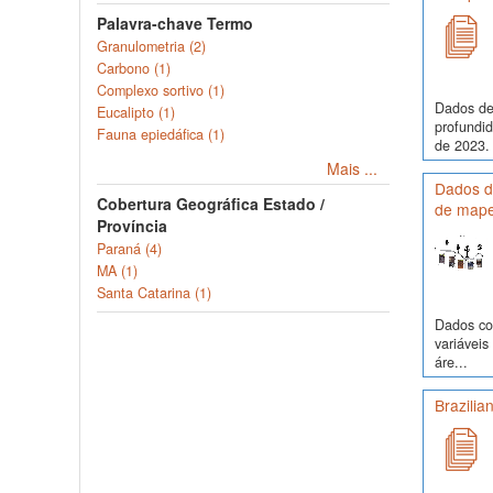
Palavra-chave Termo
Granulometria (2)
Carbono (1)
Complexo sortivo (1)
Dados de
Eucalipto (1)
profundi
Fauna epiedáfica (1)
de 2023. 
Mais ...
Dados de
Cobertura Geográfica Estado /
de mape
Província
Paraná (4)
MA (1)
Santa Catarina (1)
Dados com
variávei
áre...
Brazilia