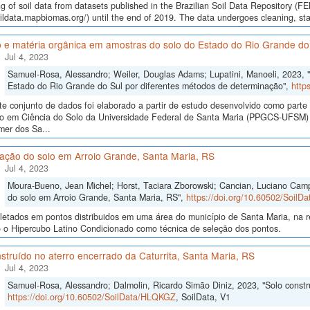
g of soil data from datasets published in the Brazilian Soil Data Repository (F
oildata.mapbiomas.org/) until the end of 2019. The data undergoes cleaning, st
 e matéria orgânica em amostras do solo do Estado do Rio Grande do
Jul 4, 2023
Samuel-Rosa, Alessandro; Weiler, Douglas Adams; Lupatini, Manoeli, 2023, 
Estado do Rio Grande do Sul por diferentes métodos de determinação",
http
te conjunto de dados foi elaborado a partir de estudo desenvolvido como part
o em Ciência do Solo da Universidade Federal de Santa Maria (PPGCS-UFSM) n
mer dos Sa...
cação do solo em Arroio Grande, Santa Maria, RS
Jul 4, 2023
Moura-Bueno, Jean Michel; Horst, Taciara Zborowski; Cancian, Luciano Campo
do solo em Arroio Grande, Santa Maria, RS",
https://doi.org/10.60502/Soil
letados em pontos distribuidos em uma área do município de Santa Maria, na r
o o Hipercubo Latino Condicionado como técnica de seleção dos pontos.
struído no aterro encerrado da Caturrita, Santa Maria, RS
Jul 4, 2023
Samuel-Rosa, Alessandro; Dalmolin, Ricardo Simão Diniz, 2023, "Solo constru
https://doi.org/10.60502/SoilData/HLQKGZ
, SoilData, V1