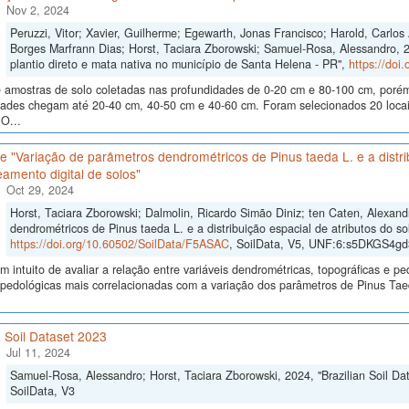
Nov 2, 2024
Peruzzi, Vitor; Xavier, Guilherme; Egewarth, Jonas Francisco; Harold, Carlo
Borges Marfrann Dias; Horst, Taciara Zborowski; Samuel-Rosa, Alessandro, 
plantio direto e mata nativa no município de Santa Helena - PR",
https://doi
 amostras de solo coletadas nas profundidades de 0-20 cm e 80-100 cm, poré
dades chegam até 20-40 cm, 40-50 cm e 40-60 cm. Foram selecionados 20 locais
O...
 "Variação de parâmetros dendrométricos de Pinus taeda L. e a distrib
amento digital de solos"
Oct 29, 2024
Horst, Taciara Zborowski; Dalmolin, Ricardo Simão Diniz; ten Caten, Alexan
dendrométricos de Pinus taeda L. e a distribuição espacial de atributos do so
https://doi.org/10.60502/SoilData/F5ASAC
, SoilData, V5, UNF:6:s5DKGS4
 intuito de avaliar a relação entre variáveis dendrométricas, topográficas e pe
s pedológicas mais correlacionadas com a variação dos parâmetros de Pinus Ta
n Soil Dataset 2023
Jul 11, 2024
Samuel-Rosa, Alessandro; Horst, Taciara Zborowski, 2024, "Brazilian Soil Da
SoilData, V3