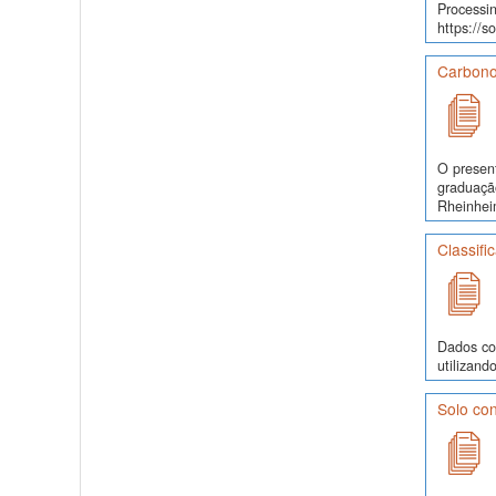
Processin
https://s
Carbono
O presen
graduaçã
Rheinhei
Classifi
Dados co
utilizand
Solo con