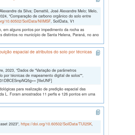
s Alexandre da Silva; Demattê, José Alexandre Melo; Melo,
2024, "Comparação de carbono orgânico do solo entre
.org/10.60502/SoilData/NIIMSF
, SoilData, V1
m, em alguns pontos por impedimento da rocha as
 distintos no município de Santa Helena, Paraná, no ano
uição espacial de atributos do solo por técnicas
dre, 2023, "Dados de "Variação de parâmetros
lo por técnicas de mapeamento digital de solos"",
gd31DBCESmpNQ5g== [fileUNF]
dológicas para realização de predição espacial das
eda L. Foram amostrados 11 perfis e 126 pontos em uma
taset 2023",
https://doi.org/10.60502/SoilData/TUI25K
,