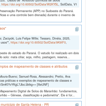
2025, "Dados de "Atributos Químicos de Solos
,
https://doi.org/10.60502/SoilData/W2KYSL
, SoilData, V1
e Preservação Permanente (APP) no Sudoeste do Paraná.
ficas e uma controle bem drenada) durante o inverno de
sos"
; Zarzycki, Luis Felipe Wille; Tessaro, Dinéia, 2025,
 usos"",
https://doi.org/10.60502/SoilData/9K9IF0
,
doeste do estado do Paraná. O estudo foi realizado em dois
solo: mata ciliar, soja, milho, pastagem, reserva...
mplos de mapeamento de classes e atributos
 Moura-Bueno; Samuel-Rosa, Alessandro; Pretto, Ana
oas práticas e exemplos de mapeamento de classes e
b1SmKIYvYKgL7Jbc/Jbtkg== [fileUNF]
o “Mapeamento Digital de Solos do Maranhão: fundamentos,
hão – Gênese, classificação e pedometria". Ele é for...
o município de Santa Helena - PR