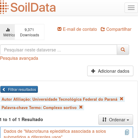
Ir
Alt
para
na
o
conteúdo
principal
E-mail de contato
Compartilhar
9,371
Métricas
Downloads
Pesquisa avançada
Adicionar dados
Filtrar resultados
Autor Afiliação:
Universidade Tecnológica Federal do Paraná
Palavra-chave Termo:
Complexo sortivo
1 to 1 of 1 Resultado
Ordenar
Dados de "Macrofauna epiedáfica associada a solos
submetidos a diferentes usos"