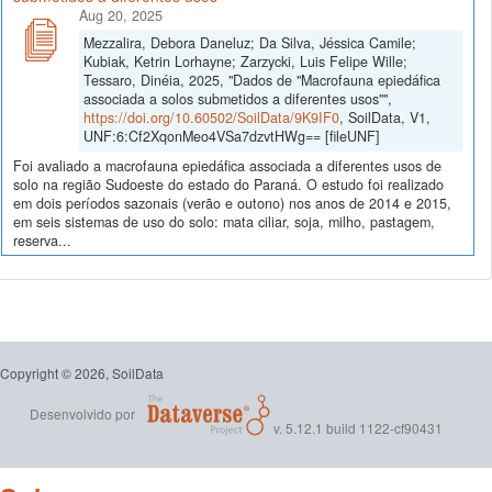
Aug 20, 2025
Mezzalira, Debora Daneluz; Da Silva, Jéssica Camile;
Kubiak, Ketrin Lorhayne; Zarzycki, Luis Felipe Wille;
Tessaro, Dinéia, 2025, "Dados de "Macrofauna epiedáfica
associada a solos submetidos a diferentes usos"",
https://doi.org/10.60502/SoilData/9K9IF0
, SoilData, V1,
UNF:6:Cf2XqonMeo4VSa7dzvtHWg== [fileUNF]
Foi avaliado a macrofauna epiedáfica associada a diferentes usos de
solo na região Sudoeste do estado do Paraná. O estudo foi realizado
em dois períodos sazonais (verão e outono) nos anos de 2014 e 2015,
em seis sistemas de uso do solo: mata ciliar, soja, milho, pastagem,
reserva...
Copyright © 2026, SoilData
Desenvolvido por
v. 5.12.1 build 1122-cf90431