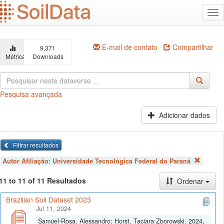
Ir
Alt
para
na
o
conteúdo
principal
E-mail de contato
Compartilhar
9,371
Métricas
Downloads
Pesquisa avançada
Adicionar dados
Filtrar resultados
Autor Afiliação:
Universidade Tecnológica Federal do Paraná
11 to 11 of 11 Resultados
Ordenar
Brazilian Soil Dataset 2023
Jul 11, 2024
Samuel-Rosa, Alessandro; Horst, Taciara Zborowski, 2024,