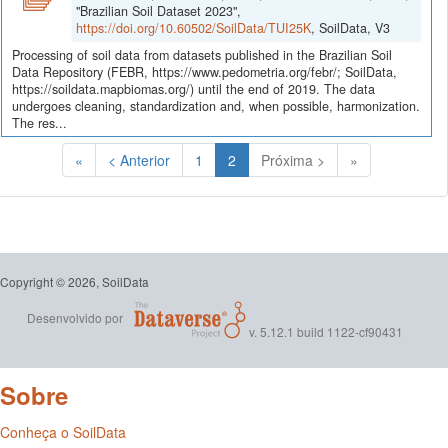
"Brazilian Soil Dataset 2023",
https://doi.org/10.60502/SoilData/TUI25K
, SoilData, V3
Processing of soil data from datasets published in the Brazilian Soil
Data Repository (FEBR, https://www.pedometria.org/febr/; SoilData,
https://soildata.mapbiomas.org/) until the end of 2019. The data
undergoes cleaning, standardization and, when possible, harmonization.
The res...
(Atual)
«
< Anterior
1
2
Próxima >
»
Copyright © 2026, SoilData
Desenvolvido por
v. 5.12.1 build 1122-cf90431
Sobre
Conheça o SoilData