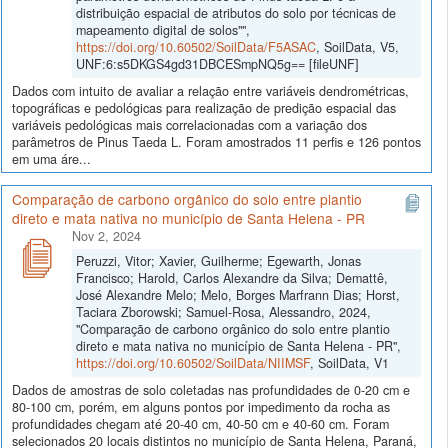
distribuição espacial de atributos do solo por técnicas de
mapeamento digital de solos"",
https://doi.org/10.60502/SoilData/F5ASAC
, SoilData, V5,
UNF:6:s5DKGS4gd31DBCESmpNQ5g== [fileUNF]
Dados com intuito de avaliar a relação entre variáveis dendrométricas,
topográficas e pedológicas para realização de predição espacial das
variáveis pedológicas mais correlacionadas com a variação dos
parâmetros de Pinus Taeda L. Foram amostrados 11 perfis e 126 pontos
em uma áre...
Comparação de carbono orgânico do solo entre plantio
direto e mata nativa no município de Santa Helena - PR
Nov 2, 2024
Peruzzi, Vitor; Xavier, Guilherme; Egewarth, Jonas
Francisco; Harold, Carlos Alexandre da Silva; Demattê,
José Alexandre Melo; Melo, Borges Marfrann Dias; Horst,
Taciara Zborowski; Samuel-Rosa, Alessandro, 2024,
"Comparação de carbono orgânico do solo entre plantio
direto e mata nativa no município de Santa Helena - PR",
https://doi.org/10.60502/SoilData/NIIMSF
, SoilData, V1
Dados de amostras de solo coletadas nas profundidades de 0-20 cm e
80-100 cm, porém, em alguns pontos por impedimento da rocha as
profundidades chegam até 20-40 cm, 40-50 cm e 40-60 cm. Foram
selecionados 20 locais distintos no município de Santa Helena, Paraná,