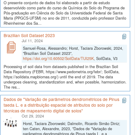
O presente conjunto de dados foi elaborado a partir de estudo
desenvolvido como parte do curso de Química do Solo do Programa de
Pós-graduação em Ciência do Solo da Universidade Federal de Santa
Maria (PPGCS-UFSM) no ano de 2011, conduzida pelo professor Danilo
Rheinheimer dos Sa...
Brazilian Soil Dataset 2023
Jul 11, 2024
Samuel-Rosa, Alessandro; Horst, Taciara Zborowski, 2024,
"Brazilian Soil Dataset 2023",
https://doi.org/10.60502/SoilData/TUI25K
, SoilData, V3
Processing of soil data from datasets published in the Brazilian Soil
Data Repository (FEBR, https://www.pedometria.org/febr/; SoilData,
https://soildata.mapbiomas.org/) until the end of 2019. The data
undergoes cleaning, standardization and, when possible, harmonization.
The res...
Dados de "Variação de parâmetros dendrométricos de Pinus
taeda L. e a distribuição espacial de atributos do solo por
técnicas de mapeamento digital de solos"
Oct 29, 2024
Horst, Taciara Zborowski; Dalmolin, Ricardo Simão Diniz;
ten Caten, Alexandre, 2023, "Dados de "Variação de
parâmetros dendrométricos de Pinus taeda L. e a