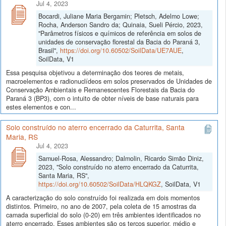
Jul 4, 2023
Bocardi, Juliane Maria Bergamin; Pletsch, Adelmo Lowe;
Rocha, Anderson Sandro da; Quinaia, Sueli Pércio, 2023,
"Parâmetros físicos e químicos de referência em solos de
unidades de conservação florestal da Bacia do Paraná 3,
Brasil",
https://doi.org/10.60502/SoilData/UE7AUE
,
SoilData, V1
Essa pesquisa objetivou a determinação dos teores de metais,
macroelementos e radionuclídeos em solos preservados de Unidades de
Conservação Ambientais e Remanescentes Florestais da Bacia do
Paraná 3 (BP3), com o intuito de obter níveis de base naturais para
estes elementos e con...
Solo construído no aterro encerrado da Caturrita, Santa
Maria, RS
Jul 4, 2023
Samuel-Rosa, Alessandro; Dalmolin, Ricardo Simão Diniz,
2023, "Solo construído no aterro encerrado da Caturrita,
Santa Maria, RS",
https://doi.org/10.60502/SoilData/HLQKGZ
, SoilData, V1
A caracterização do solo construído foi realizada em dois momentos
distintos. Primeiro, no ano de 2007, pela coleta de 15 amostras da
camada superficial do solo (0-20) em três ambientes identificados no
aterro encerrado. Esses ambientes são os terços superior, médio e