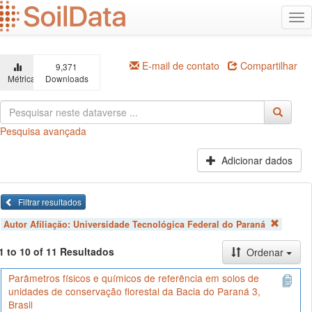
Ir
Alt
para
na
o
conteúdo
principal
E-mail de contato
Compartilhar
9,371
Métricas
Downloads
Pesquisa avançada
Adicionar dados
Filtrar resultados
Autor Afiliação:
Universidade Tecnológica Federal do Paraná
1 to 10 of 11 Resultados
Ordenar
Parâmetros físicos e químicos de referência em solos de
unidades de conservação florestal da Bacia do Paraná 3,
Brasil