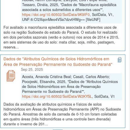
Tessaro, Dinéia, 2025, "Dados de "Macrofauna epiedáfica
associada a solos submetidos a diferentes usos"",
https://doi.org/10.60502/SoilData/9K9IF0
, SoilData, V1,
UNF:6:Cf2XqonMeo4VSa7dzvtHWg== [fileUNF]
Foi avaliado a macrofauna epiedáfica associada a diferentes usos de
solo na região Sudoeste do estado do Paraná. O estudo foi realizado
em dois períodos sazonais (verão e outono) nos anos de 2014 e 2015,
em seis sistemas de uso do solo: mata ciliar, soja, milho, pastagem,
reserva...
Dados de "Atributos Químicos de Solos Hidromórficos em
Área de Preservação Permanente no Sudoeste do Paraná"
Sep 25, 2025
Acosta, Amanda Cristina Beal; Casali, Carlos Alberto;
Pocojeski, Elisandra, 2025, "Dados de "Atributos Químicos
de Solos Hidromórficos em Área de Preservação
Permanente no Sudoeste do Paraná"",
https://doi.org/10.60502/SoilData/W2KYSL
, SoilData, V1
Dados da avaliação de atributos químicos e físicos de solos
hidromórficos em Áreas de Preservação Permanente (APP) no Sudoeste
do Paraná. Amostras de solo da camada de 0-10 cm foram coletadas
em quatro áreas (três hidromórficas e uma controle bem drenada)
durante o inverno de 201...