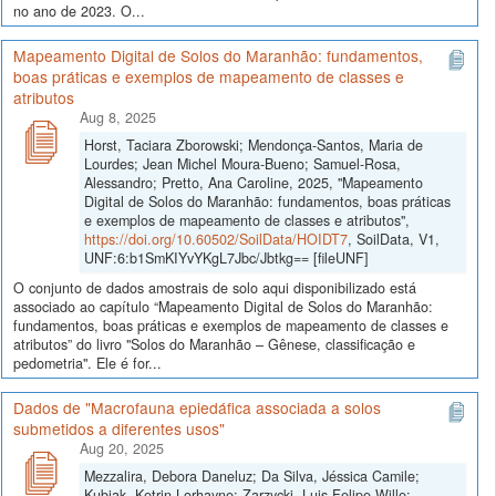
no ano de 2023. O...
Mapeamento Digital de Solos do Maranhão: fundamentos,
boas práticas e exemplos de mapeamento de classes e
atributos
Aug 8, 2025
Horst, Taciara Zborowski; Mendonça-Santos, Maria de
Lourdes; Jean Michel Moura-Bueno; Samuel-Rosa,
Alessandro; Pretto, Ana Caroline, 2025, "Mapeamento
Digital de Solos do Maranhão: fundamentos, boas práticas
e exemplos de mapeamento de classes e atributos",
https://doi.org/10.60502/SoilData/HOIDT7
, SoilData, V1,
UNF:6:b1SmKIYvYKgL7Jbc/Jbtkg== [fileUNF]
O conjunto de dados amostrais de solo aqui disponibilizado está
associado ao capítulo “Mapeamento Digital de Solos do Maranhão:
fundamentos, boas práticas e exemplos de mapeamento de classes e
atributos” do livro "Solos do Maranhão – Gênese, classificação e
pedometria". Ele é for...
Dados de "Macrofauna epiedáfica associada a solos
submetidos a diferentes usos"
Aug 20, 2025
Mezzalira, Debora Daneluz; Da Silva, Jéssica Camile;
Kubiak, Ketrin Lorhayne; Zarzycki, Luis Felipe Wille;