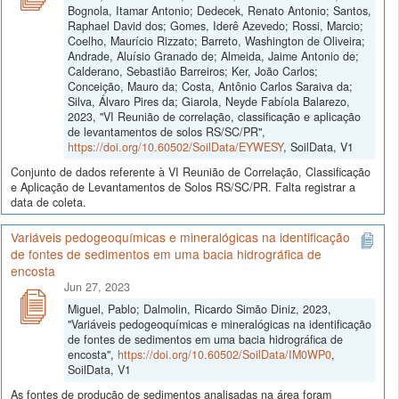
Bognola, Itamar Antonio; Dedecek, Renato Antonio; Santos,
Raphael David dos; Gomes, Iderê Azevedo; Rossi, Marcio;
Coelho, Maurício Rizzato; Barreto, Washington de Oliveira;
Andrade, Aluísio Granado de; Almeida, Jaime Antonio de;
Calderano, Sebastião Barreiros; Ker, João Carlos;
Conceição, Mauro da; Costa, Antônio Carlos Saraiva da;
Silva, Álvaro Pires da; Giarola, Neyde Fabíola Balarezo,
2023, "VI Reunião de correlação, classificação e aplicação
de levantamentos de solos RS/SC/PR",
https://doi.org/10.60502/SoilData/EYWESY
, SoilData, V1
Conjunto de dados referente à VI Reunião de Correlação, Classificação
e Aplicação de Levantamentos de Solos RS/SC/PR. Falta registrar a
data de coleta.
Variáveis pedogeoquímicas e mineralógicas na identificação
de fontes de sedimentos em uma bacia hidrográfica de
encosta
Jun 27, 2023
Miguel, Pablo; Dalmolin, Ricardo Simão Diniz, 2023,
"Variáveis pedogeoquímicas e mineralógicas na identificação
de fontes de sedimentos em uma bacia hidrográfica de
encosta",
https://doi.org/10.60502/SoilData/IM0WP0
,
SoilData, V1
As fontes de produção de sedimentos analisadas na área foram