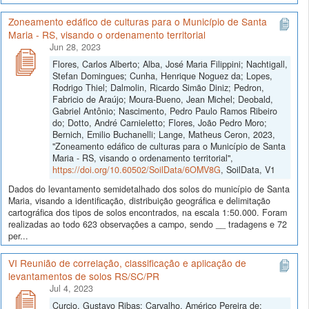
Zoneamento edáfico de culturas para o Município de Santa
Maria - RS, visando o ordenamento territorial
Jun 28, 2023
Flores, Carlos Alberto; Alba, José Maria Filippini; Nachtigall,
Stefan Domingues; Cunha, Henrique Noguez da; Lopes,
Rodrigo Thiel; Dalmolin, Ricardo Simão Diniz; Pedron,
Fabricio de Araújo; Moura-Bueno, Jean Michel; Deobald,
Gabriel Antônio; Nascimento, Pedro Paulo Ramos Ribeiro
do; Dotto, André Carnieletto; Flores, João Pedro Moro;
Bernich, Emilio Buchanelli; Lange, Matheus Ceron, 2023,
"Zoneamento edáfico de culturas para o Município de Santa
Maria - RS, visando o ordenamento territorial",
https://doi.org/10.60502/SoilData/6OMV8G
, SoilData, V1
Dados do levantamento semidetalhado dos solos do município de Santa
Maria, visando a identificação, distribuição geográfica e delimitação
cartográfica dos tipos de solos encontrados, na escala 1:50.000. Foram
realizadas ao todo 623 observações a campo, sendo __ tradagens e 72
per...
VI Reunião de correlação, classificação e aplicação de
levantamentos de solos RS/SC/PR
Jul 4, 2023
Curcio, Gustavo Ribas; Carvalho, Américo Pereira de;