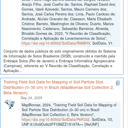
Araújo Filho, José Coelho de; Santos, Raphael David dos;
Gomes, Idarê Azevedo; Santos, Mauro Carneiro dos;
Santos, José Carlos Pereira dos; Lima, Paulo Cardoso de;
Andrade, Aluísio Granato de; Claesson, Marie Elisabeth
Cristine; Barreto, Washington de Oliveira; Duarte, Mariza
Nascimento; Calderano, Sebastião Barreiros; Almeida,
Brivaldo Gomes de, 2023, "V Reunião de Classificação,
Correlação e Aplicação de Levantamentos de Solos",
https://doi.org/10.60502/SoilData/RVABHV
, SoilData, V1
Conjunto de dados públicos do solo originalmente obtidos do Sistema
de Informação de Solos Brasileiros (SISB), construído e mantido pela
Embrapa Solos (Rio de Janeiro) e Embrapa Informática Agropecuária
(Campinas), referente ao 'V Reunião de Classificação, Correlação e
Aplicação...
Training Field Soil Data for Mapping of Soil Particle Size
Distribution (0–30 cm) in Brazil (MapBiomas Soil Collection 2,
Beta Version)
Sep 24, 2025
MapBiomas, 2024, "Training Field Soil Data for Mapping of
Soil Particle Size Distribution (0–30 cm) in Brazil
(MapBiomas Soil Collection 2, Beta Version)",
https://doi.org/10.60502/SoilData/P6R332
, SoilData, V3,
UNF:6:UIo9Du9z2FFtSMZZ1X19TA== [fileUNF]