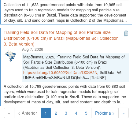
Collection of 11,633 georeferenced points with data from 19,965 soil
layers used to train regression models for mapping soil particle size
distribution (0–30 cm) in Brazil. These data supported the development
of clay, silt, and sand content maps in Collection 2 of the MapBiomas...
Training Field Soil Data for Mapping of Soil Particle Size
Distribution (0-100 cm) in Brazil (MapBiomas Soil Collection
3, Beta Version)
Aug 7, 2026
MapBiomas, 2025, "Training Field Soil Data for Mapping of
Soil Particle Size Distribution (0-100 cm) in Brazil
(MapBiomas Soil Collection 3, Beta Version)",
https://doi.org/10.60502/SoilData/OXSR2N
, SoilData, V6,
UNF:6:nd9Hlzm2JVBwN1JU3QhrhA== [fileUNF]
A collection of 15,798 georeferenced points with data from 60,883 soil
layers, which were used to train regression models for mapping soil
particle size distribution (0-100 cm) in Brazil. These data supported the
development of maps of clay, silt, and sand content and depth to la...
(Atual)
«
< Anterior
1
2
3
4
5
Próxima >
»