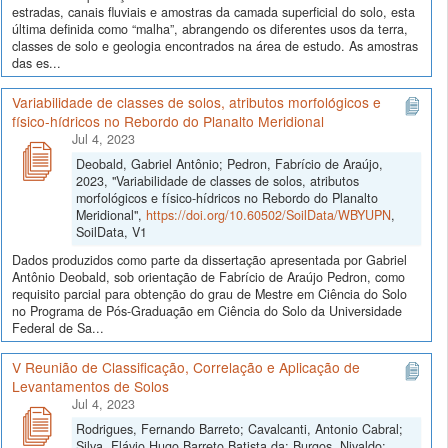
estradas, canais fluviais e amostras da camada superficial do solo, esta
última definida como “malha”, abrangendo os diferentes usos da terra,
classes de solo e geologia encontrados na área de estudo. As amostras
das es...
Variabilidade de classes de solos, atributos morfológicos e
físico-hídricos no Rebordo do Planalto Meridional
Jul 4, 2023
Deobald, Gabriel Antônio; Pedron, Fabrício de Araújo,
2023, "Variabilidade de classes de solos, atributos
morfológicos e físico-hídricos no Rebordo do Planalto
Meridional",
https://doi.org/10.60502/SoilData/WBYUPN
,
SoilData, V1
Dados produzidos como parte da dissertação apresentada por Gabriel
Antônio Deobald, sob orientação de Fabrício de Araújo Pedron, como
requisito parcial para obtenção do grau de Mestre em Ciência do Solo
no Programa de Pós-Graduação em Ciência do Solo da Universidade
Federal de Sa...
V Reunião de Classificação, Correlação e Aplicação de
Levantamentos de Solos
Jul 4, 2023
Rodrigues, Fernando Barreto; Cavalcanti, Antonio Cabral;
Silva, Flávio Hugo Barreto Batista da; Burgos, Nivaldo;