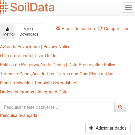
Ir
Alt
para
na
o
conteúdo
principal
E-mail de contato
Compartilhar
9,371
Métricas
Downloads
Aviso de Privacidade | Privacy Notice
Guia do Usuário | User Guide
Política de Preservação de Dados | Data Preservation Policy
Termos e Condições de Uso | Terms and Conditions of Use
Planilha Modelo | Template Spreadsheet
Dados Integrados | Integrated Data
Pesquisa avançada
Adicionar dados