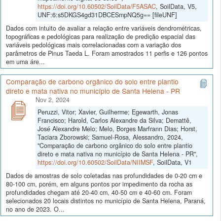
https://doi.org/10.60502/SoilData/F5ASAC
, SoilData, V5,
UNF:6:s5DKGS4gd31DBCESmpNQ5g== [fileUNF]
Dados com intuito de avaliar a relação entre variáveis dendrométricas,
topográficas e pedológicas para realização de predição espacial das
variáveis pedológicas mais correlacionadas com a variação dos
parâmetros de Pinus Taeda L. Foram amostrados 11 perfis e 126 pontos
em uma áre...
Comparação de carbono orgânico do solo entre plantio
direto e mata nativa no município de Santa Helena - PR
Nov 2, 2024
Peruzzi, Vitor; Xavier, Guilherme; Egewarth, Jonas
Francisco; Harold, Carlos Alexandre da Silva; Demattê,
José Alexandre Melo; Melo, Borges Marfrann Dias; Horst,
Taciara Zborowski; Samuel-Rosa, Alessandro, 2024,
"Comparação de carbono orgânico do solo entre plantio
direto e mata nativa no município de Santa Helena - PR",
https://doi.org/10.60502/SoilData/NIIMSF
, SoilData, V1
Dados de amostras de solo coletadas nas profundidades de 0-20 cm e
80-100 cm, porém, em alguns pontos por impedimento da rocha as
profundidades chegam até 20-40 cm, 40-50 cm e 40-60 cm. Foram
selecionados 20 locais distintos no município de Santa Helena, Paraná,
no ano de 2023. O...