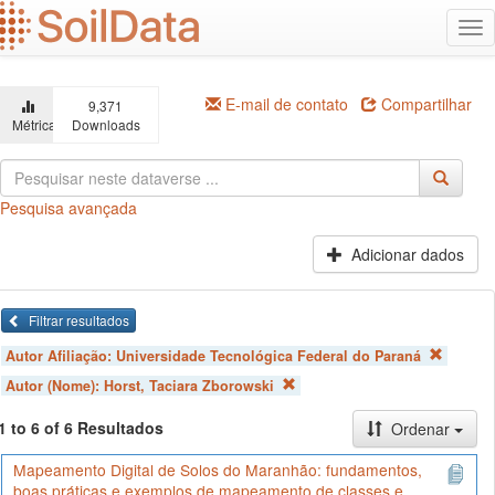
Ir
Alt
para
na
o
conteúdo
principal
E-mail de contato
Compartilhar
9,371
Métricas
Downloads
Pesquisa avançada
Adicionar dados
Filtrar resultados
Autor Afiliação:
Universidade Tecnológica Federal do Paraná
Autor (Nome):
Horst, Taciara Zborowski
1 to 6 of 6 Resultados
Ordenar
Mapeamento Digital de Solos do Maranhão: fundamentos,
boas práticas e exemplos de mapeamento de classes e