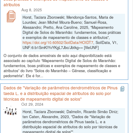
atributos
Aug 8, 2025
Horst, Taciara Zborowski; Mendonça-Santos, Maria de
Lourdes; Jean Michel Moura-Bueno; Samuel-Rosa,
Alessandro; Pretto, Ana Caroline, 2025, "Mapeamento
Digital de Solos do Maranhão: fundamentos, boas práticas
e exemplos de mapeamento de classes e atributos",
https://doi.org/10.60502/SoilData/HOIDT7
, SoilData, V1,
UNF:6:b1SmKIYvYKgL7Jbc/Jbtkg== [fileUNF]
O conjunto de dados amostrais de solo aqui disponibilizado está
associado ao capítulo “Mapeamento Digital de Solos do Maranhão:
fundamentos, boas práticas e exemplos de mapeamento de classes e
atributos” do livro "Solos do Maranhão – Gênese, classificação e
pedometria". Ele é for...
Dados de "Variação de parâmetros dendrométricos de Pinus
taeda L. e a distribuição espacial de atributos do solo por
técnicas de mapeamento digital de solos"
Oct 29, 2024
Horst, Taciara Zborowski; Dalmolin, Ricardo Simão Diniz;
ten Caten, Alexandre, 2023, "Dados de "Variação de
parâmetros dendrométricos de Pinus taeda L. e a
distribuição espacial de atributos do solo por técnicas de
mapeamento digital de solos"",