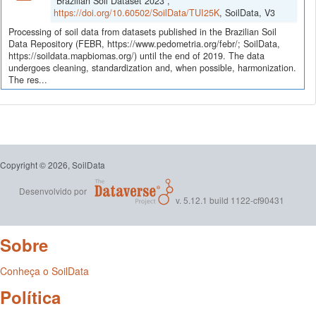
"Brazilian Soil Dataset 2023",
https://doi.org/10.60502/SoilData/TUI25K
, SoilData, V3
Processing of soil data from datasets published in the Brazilian Soil
Data Repository (FEBR, https://www.pedometria.org/febr/; SoilData,
https://soildata.mapbiomas.org/) until the end of 2019. The data
undergoes cleaning, standardization and, when possible, harmonization.
The res...
Copyright © 2026, SoilData
Desenvolvido por
v. 5.12.1 build 1122-cf90431
Sobre
Conheça o SoilData
Política