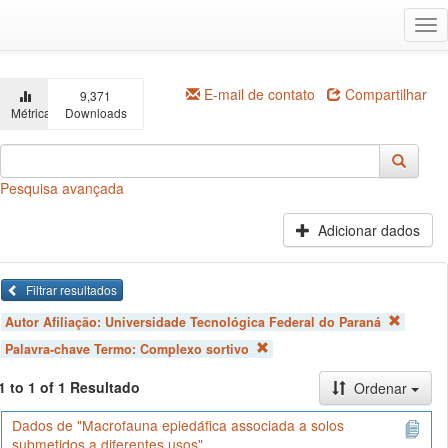
Ir
Alt
para
na
o
conteúdo
principal
E-mail de contato
Compartilhar
9,371
Métricas
Downloads
Pesquisa avançada
Adicionar dados
Filtrar resultados
Autor Afiliação:
Universidade Tecnológica Federal do Paraná
Palavra-chave Termo:
Complexo sortivo
1 to 1 of 1 Resultado
Ordenar
Dados de "Macrofauna epiedáfica associada a solos
submetidos a diferentes usos"