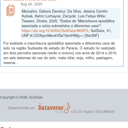
Aug 20, 2025
Mezzalira, Debora Daneluz; Da Silva, Jéssica Camile;
Kubiak, Ketrin Lorhayne; Zarzycki, Luis Felipe Wille;
Tessaro, Dinéia, 2025, "Dados de "Macrofauna epiedáfica
associada a solos submetidos a diferentes usos"",
https://doi.org/10.60502/SoilData/9K9IF0
, SoilData, V1,
UNF:6:Cf2XqonMeo4VSa7dzvtHWg== [fileUNF]
Foi avaliado a macrofauna epiedáfica associada a diferentes usos de
solo na região Sudoeste do estado do Paraná. O estudo foi realizado
em dois períodos sazonais (verão e outono) nos anos de 2014 e 2015,
em seis sistemas de uso do solo: mata ciliar, soja, milho, pastagem,
reserva...
Copyright © 2026, SoilData
Desenvolvido por
v. 5.12.1 build 1122-cf90431