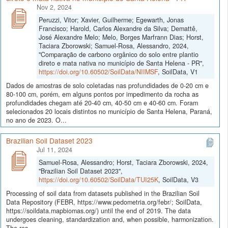
Nov 2, 2024
Peruzzi, Vitor; Xavier, Guilherme; Egewarth, Jonas
Francisco; Harold, Carlos Alexandre da Silva; Demattê,
José Alexandre Melo; Melo, Borges Marfrann Dias; Horst,
Taciara Zborowski; Samuel-Rosa, Alessandro, 2024,
"Comparação de carbono orgânico do solo entre plantio
direto e mata nativa no município de Santa Helena - PR",
https://doi.org/10.60502/SoilData/NIIMSF
, SoilData, V1
Dados de amostras de solo coletadas nas profundidades de 0-20 cm e
80-100 cm, porém, em alguns pontos por impedimento da rocha as
profundidades chegam até 20-40 cm, 40-50 cm e 40-60 cm. Foram
selecionados 20 locais distintos no município de Santa Helena, Paraná,
no ano de 2023. O...
Brazilian Soil Dataset 2023
Jul 11, 2024
Samuel-Rosa, Alessandro; Horst, Taciara Zborowski, 2024,
"Brazilian Soil Dataset 2023",
https://doi.org/10.60502/SoilData/TUI25K
, SoilData, V3
Processing of soil data from datasets published in the Brazilian Soil
Data Repository (FEBR, https://www.pedometria.org/febr/; SoilData,
https://soildata.mapbiomas.org/) until the end of 2019. The data
undergoes cleaning, standardization and, when possible, harmonization.