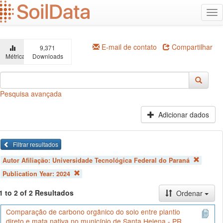
Ir
Alt
para
na
o
conteúdo
principal
E-mail de contato
Compartilhar
9,371
Métricas
Downloads
Pesquisa avançada
Adicionar dados
Filtrar resultados
Autor Afiliação:
Universidade Tecnológica Federal do Paraná
Publication Year:
2024
1 to 2 of 2 Resultados
Ordenar
Comparação de carbono orgânico do solo entre plantio
direto e mata nativa no município de Santa Helena - PR