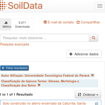
Ir
Alt
para
na
o
conteúdo
principal
E-mail de contato
Compartilhar
9,371
Métricas
Downloads
Pesquisa avançada
Adicionar dados
Filtrar resultados
Autor Afiliação:
Universidade Tecnológica Federal do Paraná
Classificação de tópicos Termo:
Gênese, Morfologia e
Classificação dos Solos
1 to 1 of 1 Resultado
Ordenar
Solo construído no aterro encerrado da Caturrita, Santa