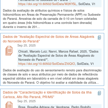
https://doi.org/10.60502/SoilData/W2KYSL
, SoilData, V1
Dados da avaliação de atributos químicos e físicos de solos
hidromórficos em Áreas de Preservação Permanente (APP) no Sudoeste
do Paraná. Amostras de solo da camada de 0-10 cm foram coletadas
em quatro áreas (três hidromórficas e uma controle bem drenada)
durante o inverno de 201...
Dados de "Avaliação Espectral de Solos de Áreas Alagáveis
do Noroeste do Paraná"
Sep 25, 2025
Chicati, Marcelo Luiz; Nanni, Marcos Rafael, 2025, "Dados
de "Avaliação Espectral de Solos de Áreas Alagáveis do
Noroeste do Paraná"",
https://doi.org/10.60502/SoilData/ZI0QIO
, SoilData, V1
Dados de avaliação do uso do sensoriamento remoto para discriminação
de classes de solo e seus atributos por meio de dados de reflectância
espectral obtidos em laboratório e em nível orbital em áreas alagáveis
do Noroeste do Paraná. O objetivo foi avaliar a viabilidade da utiliza...
Dados de "Caracterização e Identificação de Solos da Ilha
Carioca, Alto Rio Paraná, PR/MS"
Sep 25, 2025
Rosa, Rosalba Adriane da; Vendrame, Pedro Rodolfo