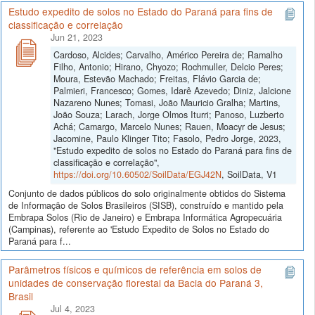
Estudo expedito de solos no Estado do Paraná para fins de
classificação e correlação
Jun 21, 2023
Cardoso, Alcides; Carvalho, Américo Pereira de; Ramalho
Filho, Antonio; Hirano, Chyozo; Rochmuller, Delcio Peres;
Moura, Estevão Machado; Freitas, Flávio Garcia de;
Palmieri, Francesco; Gomes, Idarê Azevedo; Diniz, Jalcione
Nazareno Nunes; Tomasi, João Mauricio Gralha; Martins,
João Souza; Larach, Jorge Olmos Iturri; Panoso, Luzberto
Achá; Camargo, Marcelo Nunes; Rauen, Moacyr de Jesus;
Jacomine, Paulo Klinger Tito; Fasolo, Pedro Jorge, 2023,
"Estudo expedito de solos no Estado do Paraná para fins de
classificação e correlação",
https://doi.org/10.60502/SoilData/EGJ42N
, SoilData, V1
Conjunto de dados públicos do solo originalmente obtidos do Sistema
de Informação de Solos Brasileiros (SISB), construído e mantido pela
Embrapa Solos (Rio de Janeiro) e Embrapa Informática Agropecuária
(Campinas), referente ao 'Estudo Expedito de Solos no Estado do
Paraná para f...
Parâmetros físicos e químicos de referência em solos de
unidades de conservação florestal da Bacia do Paraná 3,
Brasil
Jul 4, 2023