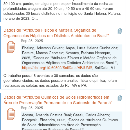
80-100 cm, porém, em alguns pontos por impedimento da rocha as
profundidades chegam até 20-40 cm, 40-50 cm e 40-60 cm. Foram
selecionados 20 locais distintos no município de Santa Helena, Paraná,
no ano de 2023. O...
Dados de "Atributos Físicos e Matéria Orgânica de
Organossolos Háplicos em Distintos Ambientes no Brasil"
Sep 25, 2025
Ebeling, Adierson Gilvani; Anjos, Lucia Helena Cunha dos;
Pereira, Marcos Gervasio; Novotny, Etelvino Henrique,
2025, "Dados de "Atributos Físicos e Matéria Orgânica de
Organossolos Háplicos em Distintos Ambientes no Brasil"",
https://doi.org/10.60502/SoilData/ABJUMR
, SoilData, V1
O trabalho possui 8 eventos e 38 camadas, os dados são
georreferenciados, os dados possuem análise física e quimica, foram
realizadas as coletas nos estados do RJ, MA e PR.
Dados de "Atributos Químicos de Solos Hidromórficos em
Área de Preservação Permanente no Sudoeste do Paraná"
Sep 25, 2025
Acosta, Amanda Cristina Beal; Casali, Carlos Alberto;
Pocojeski, Elisandra, 2025, "Dados de "Atributos Químicos
de Solos Hidromórficos em Área de Preservação
Permanente no Sudoeste do Paraná"",