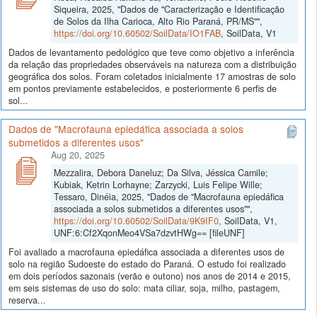
Siqueira, 2025, "Dados de "Caracterização e Identificação
de Solos da Ilha Carioca, Alto Rio Paraná, PR/MS"",
https://doi.org/10.60502/SoilData/IO1FAB
, SoilData, V1
Dados de levantamento pedológico que teve como objetivo a inferência
da relação das propriedades observáveis na natureza com a distribuição
geográfica dos solos. Foram coletados inicialmente 17 amostras de solo
em pontos previamente estabelecidos, e posteriormente 6 perfis de
sol...
Dados de "Macrofauna epiedáfica associada a solos
submetidos a diferentes usos"
Aug 20, 2025
Mezzalira, Debora Daneluz; Da Silva, Jéssica Camile;
Kubiak, Ketrin Lorhayne; Zarzycki, Luis Felipe Wille;
Tessaro, Dinéia, 2025, "Dados de "Macrofauna epiedáfica
associada a solos submetidos a diferentes usos"",
https://doi.org/10.60502/SoilData/9K9IF0
, SoilData, V1,
UNF:6:Cf2XqonMeo4VSa7dzvtHWg== [fileUNF]
Foi avaliado a macrofauna epiedáfica associada a diferentes usos de
solo na região Sudoeste do estado do Paraná. O estudo foi realizado
em dois períodos sazonais (verão e outono) nos anos de 2014 e 2015,
em seis sistemas de uso do solo: mata ciliar, soja, milho, pastagem,
reserva...