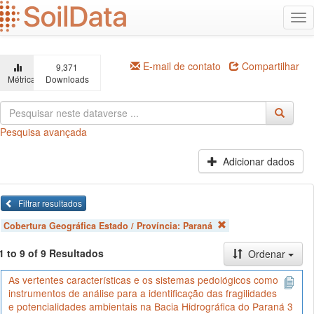
Ir
Alt
para
na
o
conteúdo
principal
E-mail de contato
Compartilhar
9,371
Métricas
Downloads
Pesquisa avançada
Adicionar dados
Filtrar resultados
Cobertura Geográfica Estado / Província:
Paraná
1 to 9 of 9 Resultados
Ordenar
As vertentes características e os sistemas pedológicos como
instrumentos de análise para a identificação das fragilidades
e potencialidades ambientais na Bacia Hidrográfica do Paraná 3