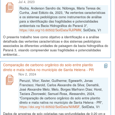
Jul 4, 2023
Rocha, Anderson Sandro da; Nóbrega, Maria Teresa de;
Cunha, José Edézio da, 2023, "As vertentes características
e os sistemas pedológicos como instrumentos de análise
para a identificação das fragilidades e potencialidades
ambientais na Bacia Hidrográfica do Paraná 3",
https://doi.org/10.60502/SoilData/RJIPMW
, SoilData, V1
O presente trabalho teve como objetivo a identificação e a análise
detalhada das vertentes características e dos sistemas pedológicos
associados às diferentes unidades de paisagem da bacia hidrográfica do
Paraná 3, visando compreender suas fragilidades e potencialidades
ambientai...
Comparação de carbono orgânico do solo entre plantio
direto e mata nativa no município de Santa Helena - PR
Nov 2, 2024
Peruzzi, Vitor; Xavier, Guilherme; Egewarth, Jonas
Francisco; Harold, Carlos Alexandre da Silva; Demattê,
José Alexandre Melo; Melo, Borges Marfrann Dias; Horst,
Taciara Zborowski; Samuel-Rosa, Alessandro, 2024,
"Comparação de carbono orgânico do solo entre plantio
direto e mata nativa no município de Santa Helena - PR",
https://doi.org/10.60502/SoilData/NIIMSF
, SoilData, V1
Dados de amostras de solo coletadas nas profundidades de 0-20 cm e