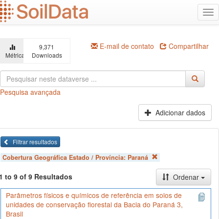
Ir
Alt
para
na
o
conteúdo
principal
E-mail de contato
Compartilhar
9,371
Métricas
Downloads
Pesquisa avançada
Adicionar dados
Filtrar resultados
Cobertura Geográfica Estado / Província:
Paraná
1 to 9 of 9 Resultados
Ordenar
Parâmetros físicos e químicos de referência em solos de
unidades de conservação florestal da Bacia do Paraná 3,
Brasil