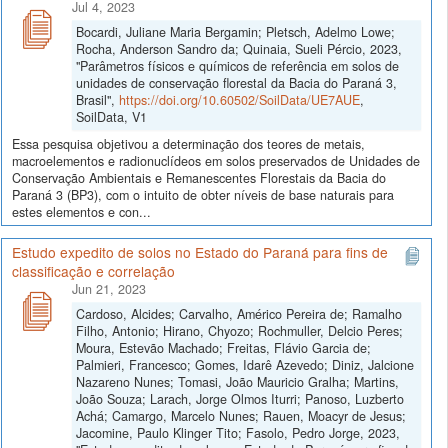
Jul 4, 2023
Bocardi, Juliane Maria Bergamin; Pletsch, Adelmo Lowe;
Rocha, Anderson Sandro da; Quinaia, Sueli Pércio, 2023,
"Parâmetros físicos e químicos de referência em solos de
unidades de conservação florestal da Bacia do Paraná 3,
Brasil",
https://doi.org/10.60502/SoilData/UE7AUE
,
SoilData, V1
Essa pesquisa objetivou a determinação dos teores de metais,
macroelementos e radionuclídeos em solos preservados de Unidades de
Conservação Ambientais e Remanescentes Florestais da Bacia do
Paraná 3 (BP3), com o intuito de obter níveis de base naturais para
estes elementos e con...
Estudo expedito de solos no Estado do Paraná para fins de
classificação e correlação
Jun 21, 2023
Cardoso, Alcides; Carvalho, Américo Pereira de; Ramalho
Filho, Antonio; Hirano, Chyozo; Rochmuller, Delcio Peres;
Moura, Estevão Machado; Freitas, Flávio Garcia de;
Palmieri, Francesco; Gomes, Idarê Azevedo; Diniz, Jalcione
Nazareno Nunes; Tomasi, João Mauricio Gralha; Martins,
João Souza; Larach, Jorge Olmos Iturri; Panoso, Luzberto
Achá; Camargo, Marcelo Nunes; Rauen, Moacyr de Jesus;
Jacomine, Paulo Klinger Tito; Fasolo, Pedro Jorge, 2023,