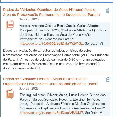
Dados de "Atributos Químicos de Solos Hidromórficos em
Área de Preservação Permanente no Sudoeste do Paraná"
Sep 25, 2025
Acosta, Amanda Cristina Beal; Casali, Carlos Alberto;
Pocojeski, Elisandra, 2025, "Dados de "Atributos Químicos
de Solos Hidromórficos em Área de Preservação
Permanente no Sudoeste do Paraná"",
https://doi.org/10.60502/SoilData/W2KYSL
, SoilData, V1
Dados da avaliação de atributos químicos e físicos de solos
hidromórficos em Áreas de Preservação Permanente (APP) no Sudoeste
do Paraná. Amostras de solo da camada de 0-10 cm foram coletadas
em quatro áreas (três hidromórficas e uma controle bem drenada)
durante o inverno de 201...
Dados de "Atributos Físicos e Matéria Orgânica de
Organossolos Háplicos em Distintos Ambientes no Brasil"
Sep 25, 2025
Ebeling, Adierson Gilvani; Anjos, Lucia Helena Cunha dos;
Pereira, Marcos Gervasio; Novotny, Etelvino Henrique,
2025, "Dados de "Atributos Físicos e Matéria Orgânica de
Organossolos Háplicos em Distintos Ambientes no Brasil"",
https://doi.org/10.60502/SoilData/ABJUMR
, SoilData, V1