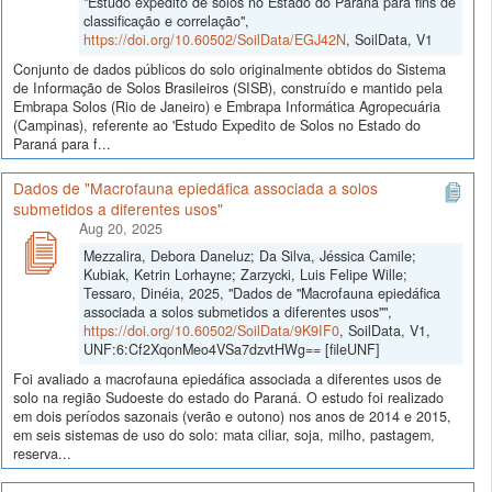
"Estudo expedito de solos no Estado do Paraná para fins de
classificação e correlação",
https://doi.org/10.60502/SoilData/EGJ42N
, SoilData, V1
Conjunto de dados públicos do solo originalmente obtidos do Sistema
de Informação de Solos Brasileiros (SISB), construído e mantido pela
Embrapa Solos (Rio de Janeiro) e Embrapa Informática Agropecuária
(Campinas), referente ao 'Estudo Expedito de Solos no Estado do
Paraná para f...
Dados de "Macrofauna epiedáfica associada a solos
submetidos a diferentes usos"
Aug 20, 2025
Mezzalira, Debora Daneluz; Da Silva, Jéssica Camile;
Kubiak, Ketrin Lorhayne; Zarzycki, Luis Felipe Wille;
Tessaro, Dinéia, 2025, "Dados de "Macrofauna epiedáfica
associada a solos submetidos a diferentes usos"",
https://doi.org/10.60502/SoilData/9K9IF0
, SoilData, V1,
UNF:6:Cf2XqonMeo4VSa7dzvtHWg== [fileUNF]
Foi avaliado a macrofauna epiedáfica associada a diferentes usos de
solo na região Sudoeste do estado do Paraná. O estudo foi realizado
em dois períodos sazonais (verão e outono) nos anos de 2014 e 2015,
em seis sistemas de uso do solo: mata ciliar, soja, milho, pastagem,
reserva...