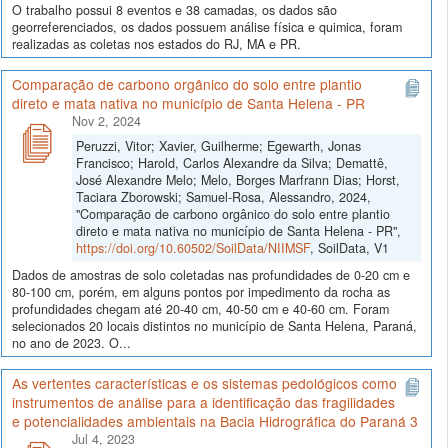
O trabalho possui 8 eventos e 38 camadas, os dados são
georreferenciados, os dados possuem análise física e quimica, foram
realizadas as coletas nos estados do RJ, MA e PR.
Comparação de carbono orgânico do solo entre plantio
direto e mata nativa no município de Santa Helena - PR
Nov 2, 2024
Peruzzi, Vitor; Xavier, Guilherme; Egewarth, Jonas
Francisco; Harold, Carlos Alexandre da Silva; Demattê,
José Alexandre Melo; Melo, Borges Marfrann Dias; Horst,
Taciara Zborowski; Samuel-Rosa, Alessandro, 2024,
"Comparação de carbono orgânico do solo entre plantio
direto e mata nativa no município de Santa Helena - PR",
https://doi.org/10.60502/SoilData/NIIMSF
, SoilData, V1
Dados de amostras de solo coletadas nas profundidades de 0-20 cm e
80-100 cm, porém, em alguns pontos por impedimento da rocha as
profundidades chegam até 20-40 cm, 40-50 cm e 40-60 cm. Foram
selecionados 20 locais distintos no município de Santa Helena, Paraná,
no ano de 2023. O...
As vertentes características e os sistemas pedológicos como
instrumentos de análise para a identificação das fragilidades
e potencialidades ambientais na Bacia Hidrográfica do Paraná 3
Jul 4, 2023