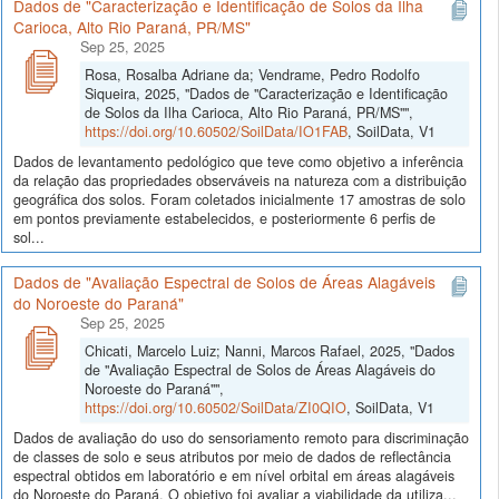
Dados de "Caracterização e Identificação de Solos da Ilha
Carioca, Alto Rio Paraná, PR/MS"
Sep 25, 2025
Rosa, Rosalba Adriane da; Vendrame, Pedro Rodolfo
Siqueira, 2025, "Dados de "Caracterização e Identificação
de Solos da Ilha Carioca, Alto Rio Paraná, PR/MS"",
https://doi.org/10.60502/SoilData/IO1FAB
, SoilData, V1
Dados de levantamento pedológico que teve como objetivo a inferência
da relação das propriedades observáveis na natureza com a distribuição
geográfica dos solos. Foram coletados inicialmente 17 amostras de solo
em pontos previamente estabelecidos, e posteriormente 6 perfis de
sol...
Dados de "Avaliação Espectral de Solos de Áreas Alagáveis
do Noroeste do Paraná"
Sep 25, 2025
Chicati, Marcelo Luiz; Nanni, Marcos Rafael, 2025, "Dados
de "Avaliação Espectral de Solos de Áreas Alagáveis do
Noroeste do Paraná"",
https://doi.org/10.60502/SoilData/ZI0QIO
, SoilData, V1
Dados de avaliação do uso do sensoriamento remoto para discriminação
de classes de solo e seus atributos por meio de dados de reflectância
espectral obtidos em laboratório e em nível orbital em áreas alagáveis
do Noroeste do Paraná. O objetivo foi avaliar a viabilidade da utiliza...