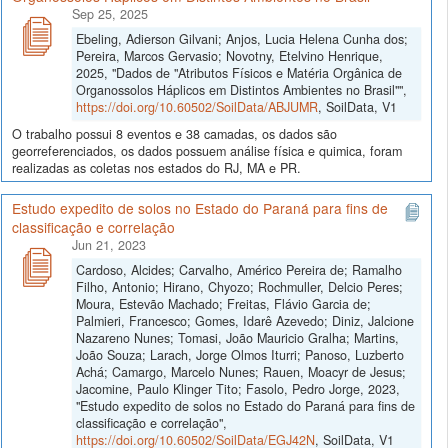
Sep 25, 2025
Ebeling, Adierson Gilvani; Anjos, Lucia Helena Cunha dos;
Pereira, Marcos Gervasio; Novotny, Etelvino Henrique,
2025, "Dados de "Atributos Físicos e Matéria Orgânica de
Organossolos Háplicos em Distintos Ambientes no Brasil"",
https://doi.org/10.60502/SoilData/ABJUMR
, SoilData, V1
O trabalho possui 8 eventos e 38 camadas, os dados são
georreferenciados, os dados possuem análise física e quimica, foram
realizadas as coletas nos estados do RJ, MA e PR.
Estudo expedito de solos no Estado do Paraná para fins de
classificação e correlação
Jun 21, 2023
Cardoso, Alcides; Carvalho, Américo Pereira de; Ramalho
Filho, Antonio; Hirano, Chyozo; Rochmuller, Delcio Peres;
Moura, Estevão Machado; Freitas, Flávio Garcia de;
Palmieri, Francesco; Gomes, Idarê Azevedo; Diniz, Jalcione
Nazareno Nunes; Tomasi, João Mauricio Gralha; Martins,
João Souza; Larach, Jorge Olmos Iturri; Panoso, Luzberto
Achá; Camargo, Marcelo Nunes; Rauen, Moacyr de Jesus;
Jacomine, Paulo Klinger Tito; Fasolo, Pedro Jorge, 2023,
"Estudo expedito de solos no Estado do Paraná para fins de
classificação e correlação",
https://doi.org/10.60502/SoilData/EGJ42N
, SoilData, V1