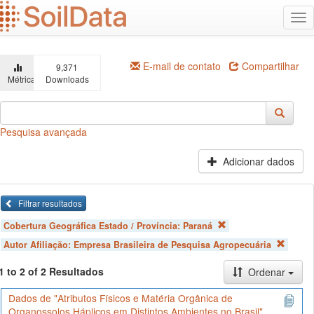
Ir
Alt
para
na
o
conteúdo
principal
E-mail de contato
Compartilhar
9,371
Métricas
Downloads
Pesquisa avançada
Adicionar dados
Filtrar resultados
Cobertura Geográfica Estado / Província:
Paraná
Autor Afiliação:
Empresa Brasileira de Pesquisa Agropecuária
1 to 2 of 2 Resultados
Ordenar
Dados de "Atributos Físicos e Matéria Orgânica de
Organossolos Háplicos em Distintos Ambientes no Brasil"