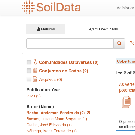
Ir
Adiciona
para
o
conteúdo
principal
Métricas
9,371 Downloads
Pe
Cobertura
Comunidades Dataverses (0)
Conjuntos de Dados (2)
1 to 2 of
Arquivos (0)
As verte
Publication Year
potencia
2023 (2)
Autor (Nome)
Rocha, Anderson Sandro da (2)
Bocardi, Juliane Maria Bergamin (1)
O present
Cunha, José Edézio da (1)
às difere
Nóbrega, Maria Teresa de (1)