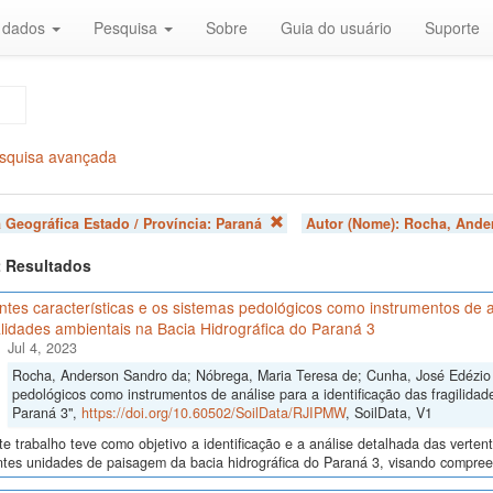
r dados
Pesquisa
Sobre
Guia do usuário
Suporte
squisa avançada
 Geográfica Estado / Província:
Paraná
Autor (Nome):
Rocha, Ande
 2 Resultados
ntes características e os sistemas pedológicos como instrumentos de an
lidades ambientais na Bacia Hidrográfica do Paraná 3
Jul 4, 2023
Rocha, Anderson Sandro da; Nóbrega, Maria Teresa de; Cunha, José Edézio da
pedológicos como instrumentos de análise para a identificação das fragilidad
Paraná 3",
https://doi.org/10.60502/SoilData/RJIPMW
, SoilData, V1
e trabalho teve como objetivo a identificação e a análise detalhada das verten
ntes unidades de paisagem da bacia hidrográfica do Paraná 3, visando compreen