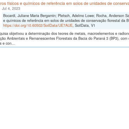
os físicos e químicos de referência em solos de unidades de conservaç
Jul 4, 2023
Bocardi, Juliane Maria Bergamin; Pletsch, Adelmo Lowe; Rocha, Anderson San
e químicos de referência em solos de unidades de conservação florestal da Ba
https://doi.org/10.60502/SoilData/UE7AUE
, SoilData, V1
quisa objetivou a determinação dos teores de metais, macroelementos e radio
ão Ambientais e Remanescentes Florestais da Bacia do Paraná 3 (BP3), com o i
 e con...