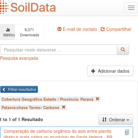
Ir
Alt
para
na
o
conteúdo
principal
E-mail de contato
Compartilhar
9,371
Métricas
Downloads
Pesquisa avançada
Adicionar dados
Filtrar resultados
Cobertura Geográfica Estado / Província:
Paraná
Palavra-chave Termo:
Carbono
1 to 1 of 1 Resultado
Ordenar
Comparação de carbono orgânico do solo entre plantio
direto e mata nativa no município de Santa Helena - PR