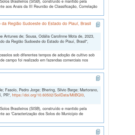
olos Brasileiros (SISB), construído e mantido pela
te aos Anais da III Reunião de Classificação, Correlação
o da Região Sudoeste do Estado do Piauí, Brasil
ue Antunes de; Sousa, Odália Carolinne Mota de, 2023,
rado da Região Sudoeste do Estado do Piauí, Brasil",
tossolos sob diferentes tempos de adoção de cultivo sob
de campo foi realizado em fazendas comerciais nos
e; Fasolo, Pedro Jorge; Bhering, Silvio Barge; Martorano,
í, PR",
https://doi.org/10.60502/SoilData/M0BQI0
,
olos Brasileiros (SISB), construído e mantido pela
te ao 'Caracterização dos Solos do Município de