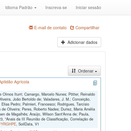
Idioma Padrão
Inscreva-se
Iniciar sessão
E-mail de contato
Compartilhar
Adicionar dados
Ordenar
Aptidão Agrícola
 Olmos Iturri; Camargo, Marcelo Nunes; Pötter, Reinaldo
iveira, João Bertoldo de; Valadares, J. M.; Conceição,
 Elias Pedro; Palmieri, Francesco; Rodrigues, Tarcísio
 de Oliveira; Peres, Roberto Nades; Duriez, Maria Amélia
sen de Magalhẽs; Araújo, Wilson Sant'Anna de; Paula,
, "Anais da III Reunião de Classificação, Correlação de
ta/YRGHPE
, SoilData, V1