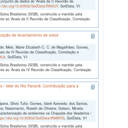
"Conjunto de dados do 'Anais da II Reunião de
://doi.org/10.60502/SoilData/RNI0JY
, SoilData, V1
olos Brasileiros (SISB), construído e mantido pela
te ao 'Anais da II Reunião de Classificação, Correlação
icação de levantamento de solos'
 de; Melo, Marie Elizabeth C. C. de Magalhães; Gomes,
is da IV Reunião de Classificação, Correlação e
HL8
, SoilData, V1
olos Brasileiros (SISB), construído e mantido pela
te ao 'Anais da IV Reunião de Classificação, Correlação
 / Vale do Rio Paranã: Contribuição para a
Spera, Silvio Tulio; Gomes, Idarê Azevedo; dos Santos,
a; Nascimento, Roselir de Oliveira; Gelson, Minela;
Caracterização de ambientes na Chapada dos Veadeiros /
tps://doi.org/10.60502/SoilData/W9MVIS
, SoilData, V1
olos Brasileiros (SISB), construído e mantido pela