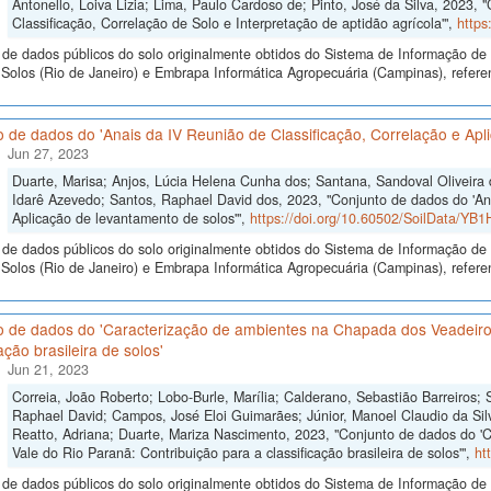
Antonello, Loiva Lizia; Lima, Paulo Cardoso de; Pinto, José da Silva, 2023, 
Classificação, Correlação de Solo e Interpretação de aptidão agrícola'",
https
de dados públicos do solo originalmente obtidos do Sistema de Informação de S
olos (Rio de Janeiro) e Embrapa Informática Agropecuária (Campinas), referen
 de dados do 'Anais da IV Reunião de Classificação, Correlação e Apl
Jun 27, 2023
Duarte, Marisa; Anjos, Lúcia Helena Cunha dos; Santana, Sandoval Oliveira
Idarê Azevedo; Santos, Raphael David dos, 2023, "Conjunto de dados do 'Ana
Aplicação de levantamento de solos'",
https://doi.org/10.60502/SoilData/YB1
de dados públicos do solo originalmente obtidos do Sistema de Informação de S
olos (Rio de Janeiro) e Embrapa Informática Agropecuária (Campinas), referen
o de dados do 'Caracterização de ambientes na Chapada dos Veadeiros
cação brasileira de solos'
Jun 21, 2023
Correia, João Roberto; Lobo-Burle, Marília; Calderano, Sebastião Barreiros; 
Raphael David; Campos, José Eloi Guimarães; Júnior, Manoel Claudio da Silv
Reatto, Adriana; Duarte, Mariza Nascimento, 2023, "Conjunto de dados do '
Vale do Rio Paranã: Contribuição para a classificação brasileira de solos'",
ht
de dados públicos do solo originalmente obtidos do Sistema de Informação de S