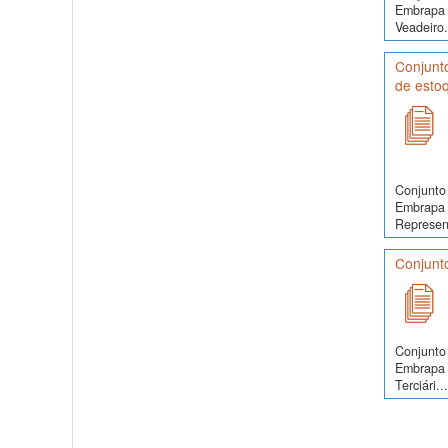
Embrapa 
Veadeiro.
Conjunto
de esto
Conjunto 
Embrapa S
Represent
Conjunto
Conjunto 
Embrapa S
Terciári...