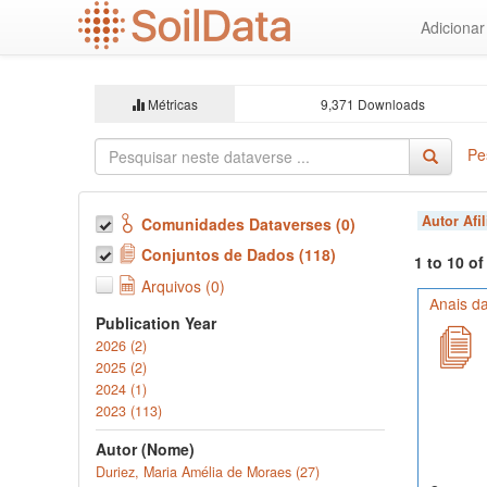
Ir
Adiciona
para
o
conteúdo
principal
Métricas
9,371 Downloads
Pe
Autor Afi
Comunidades Dataverses (0)
Conjuntos de Dados (118)
1 to 10 o
Arquivos (0)
Anais da
Publication Year
2026 (2)
2025 (2)
2024 (1)
2023 (113)
Autor (Nome)
Duriez, Maria Amélia de Moraes (27)