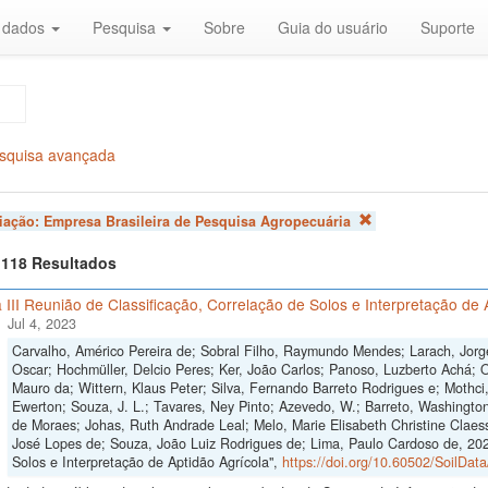
r dados
Pesquisa
Sobre
Guia do usuário
Suporte
squisa avançada
liação:
Empresa Brasileira de Pesquisa Agropecuária
f 118 Resultados
 III Reunião de Classificação, Correlação de Solos e Interpretação de 
Jul 4, 2023
Carvalho, Américo Pereira de; Sobral Filho, Raymundo Mendes; Larach, Jorge
Oscar; Hochmüller, Delcio Peres; Ker, João Carlos; Panoso, Luzberto Achá; Ol
Mauro da; Wittern, Klaus Peter; Silva, Fernando Barreto Rodrigues e; Mothci,
Ewerton; Souza, J. L.; Tavares, Ney Pinto; Azevedo, W.; Barreto, Washington
de Moraes; Johas, Ruth Andrade Leal; Melo, Marie Elisabeth Christine Claes
José Lopes de; Souza, João Luiz Rodrigues de; Lima, Paulo Cardoso de, 2023
Solos e Interpretação de Aptidão Agrícola",
https://doi.org/10.60502/SoilDa