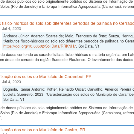
de dados públicos do solo originalmente obtidos do Sistema de Informação de S
olos (Rio de Janeiro) e Embrapa Informática Agropecuária (Campinas), referen
s físico-hídricos do solo sob diferentes períodos de palhada no Cerrad
Jul 4, 2023
Andrade Júnior, Aderson Soares de; Melo, Francisco de Brito; Souza, Henriq
"Atributos físico-hídricos do solo sob diferentes períodos de palhada no Cer
https://doi.org/10.60502/SoilData/RRKNH7
, SoilData, V1
de dados contendo as características físico-hídricas e matéria orgânica em La
em áreas de cerrado da região Sudoeste Piauiense. O levantamento dos dados 
rização dos solos do Município de Carambeí, PR
Jul 4, 2023
Bognola, Itamar Antonio; Pötter, Reinaldo Oscar; Carvalho, Américo Pereira d
Lucieta Guerreiro, 2023, "Caracterização dos solos do Município de Carambe
SoilData, V1
de dados públicos do solo originalmente obtidos do Sistema de Informação de S
olos (Rio de Janeiro) e Embrapa Informática Agropecuária (Campinas), referen
...
ização dos solos do Município de Castro, PR