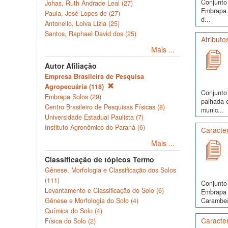
Conjunto 
Johas, Ruth Andrade Leal (27)
Embrapa S
Paula, José Lopes de (27)
d...
Antonello, Loiva Lizia (25)
Santos, Raphael David dos (25)
Atributo
Mais ...
Autor Afiliação
Empresa Brasileira de Pesquisa
Agropecuária (118)
Conjunto 
Embrapa Solos (29)
palhada 
Centro Brasileiro de Pesquisas Físicas (8)
munic...
Universidade Estadual Paulista (7)
Instituto Agronômico do Paraná (6)
Caracte
Mais ...
Classificação de tópicos Termo
Gênese, Morfologia e Classificação dos Solos
(111)
Conjunto 
Levantamento e Classificação do Solo (6)
Embrapa S
Carambeí,
Gênese e Morfologia do Solo (4)
Química do Solo (4)
Caracter
Física do Solo (2)