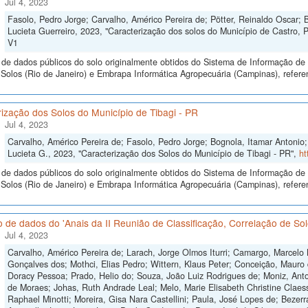
Jul 4, 2023
Fasolo, Pedro Jorge; Carvalho, Américo Pereira de; Pötter, Reinaldo Oscar; B
Lucieta Guerreiro, 2023, "Caracterização dos solos do Município de Castro, 
V1
de dados públicos do solo originalmente obtidos do Sistema de Informação de S
olos (Rio de Janeiro) e Embrapa Informática Agropecuária (Campinas), referen
ização dos Solos do Município de Tibagi - PR
Jul 4, 2023
Carvalho, Américo Pereira de; Fasolo, Pedro Jorge; Bognola, Itamar Antonio; 
Lucieta G., 2023, "Caracterização dos Solos do Município de Tibagi - PR",
ht
de dados públicos do solo originalmente obtidos do Sistema de Informação de S
olos (Rio de Janeiro) e Embrapa Informática Agropecuária (Campinas), referen
 de dados do 'Anais da II Reunião de Classificação, Correlação de Solo
Jul 4, 2023
Carvalho, Américo Pereira de; Larach, Jorge Olmos Iturri; Camargo, Marcelo
Gonçalves dos; Mothci, Elias Pedro; Wittern, Klaus Peter; Conceição, Mauro 
Doracy Pessoa; Prado, Helio do; Souza, João Luiz Rodrigues de; Moniz, Anton
de Moraes; Johas, Ruth Andrade Leal; Melo, Marie Elisabeth Christine Claes
Raphael Minotti; Moreira, Gisa Nara Castellini; Paula, José Lopes de; Bezer