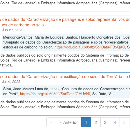
Solos (Rio de Janeiro) e Embrapa Informática Agropecuária (Campinas), refer
..
 de dados do 'Caracterização de paisagens e solos representativos do
ques de carbono no solo'
Jun 27, 2023
Mendonça-Santos, Maria de Lourdes; Santos, Humberto Gonçalves dos; Coel
"Conjunto de dados do 'Caracterização de paisagens e solos representativos 
estoques de carbono no solo'",
https://doi.org/10.60502/SoilData/FB5Q9O
, S
de dados públicos do solo originalmente obtidos do Sistema de Informação de S
olos (Rio de Janeiro) e Embrapa Informática Agropecuária (Campinas), refere
ativos...
 de dados do 'Caracterização e classificação de solos do Terciário no
Jul 4, 2023
Silva, João Marcos Lima da, 2023, "Conjunto de dados do 'Caracterização e c
do Pará'",
https://doi.org/10.60502/SoilData/GHUAHI
, SoilData, V1
de dados públicos do solo originalmente obtidos do Sistema de Informação de S
olos (Rio de Janeiro) e Embrapa Informática Agropecuária (Campinas), referen
(Atual)
«
< Anterior
1
2
3
4
5