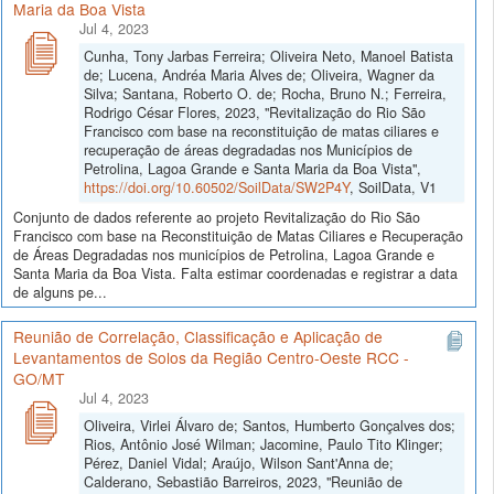
Maria da Boa Vista
Jul 4, 2023
Cunha, Tony Jarbas Ferreira; Oliveira Neto, Manoel Batista
de; Lucena, Andréa Maria Alves de; Oliveira, Wagner da
Silva; Santana, Roberto O. de; Rocha, Bruno N.; Ferreira,
Rodrigo César Flores, 2023, "Revitalização do Rio São
Francisco com base na reconstituição de matas ciliares e
recuperação de áreas degradadas nos Municípios de
Petrolina, Lagoa Grande e Santa Maria da Boa Vista",
https://doi.org/10.60502/SoilData/SW2P4Y
, SoilData, V1
Conjunto de dados referente ao projeto Revitalização do Rio São
Francisco com base na Reconstituição de Matas Ciliares e Recuperação
de Áreas Degradadas nos municípios de Petrolina, Lagoa Grande e
Santa Maria da Boa Vista. Falta estimar coordenadas e registrar a data
de alguns pe...
Reunião de Correlação, Classificação e Aplicação de
Levantamentos de Solos da Região Centro-Oeste RCC -
GO/MT
Jul 4, 2023
Oliveira, Virlei Álvaro de; Santos, Humberto Gonçalves dos;
Rios, Antônio José Wilman; Jacomine, Paulo Tito Klinger;
Pérez, Daniel Vidal; Araújo, Wilson Sant'Anna de;
Calderano, Sebastião Barreiros, 2023, "Reunião de