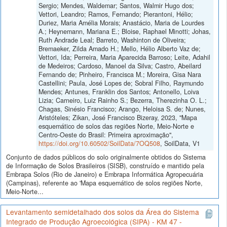
Sergio; Mendes, Waldemar; Santos, Walmir Hugo dos;
Vettori, Leandro; Ramos, Fernando; Pierantoni, Hélio;
Duriez, Maria Amélia Morais; Anastácio, Maria de Lourdes
A.; Heynemann, Mariana E.; Bloise, Raphael Minotti; Johas,
Ruth Andrade Leal; Barreto, Washinton de Oliveira;
Bremaeker, Zilda Amado H.; Mello, Hélio Alberto Vaz de;
Vettori, Ida; Perreira, Maria Aparecida Barroso; Leite, Adahil
de Medeiros; Cardoso, Manoel da Silva; Castro, Abeilard
Fernando de; Pinheiro, Francisca M.; Moreira, Gisa Nara
Castellini; Paula, José Lopes de; Sobral Filho, Raymundo
Mendes; Antunes, Franklin dos Santos; Antonello, Loiva
Lizia; Carneiro, Luiz Rainho S.; Bezerra, Therezinha O. L.;
Chagas, Sinésio Francisco; Arango, Heloisa S. de; Nunes,
Aristóteles; Zikan, José Francisco Bizeray, 2023, "Mapa
esquemático de solos das regiões Norte, Meio-Norte e
Centro-Oeste do Brasil: Primeira aproximação",
https://doi.org/10.60502/SoilData/7OQ508
, SoilData, V1
Conjunto de dados públicos do solo originalmente obtidos do Sistema
de Informação de Solos Brasileiros (SISB), construído e mantido pela
Embrapa Solos (Rio de Janeiro) e Embrapa Informática Agropecuária
(Campinas), referente ao 'Mapa esquemático de solos regiões Norte,
Meio-Norte...
Levantamento semidetalhado dos solos da Área do Sistema
Integrado de Produção Agroecológica (SIPA) - KM 47 -