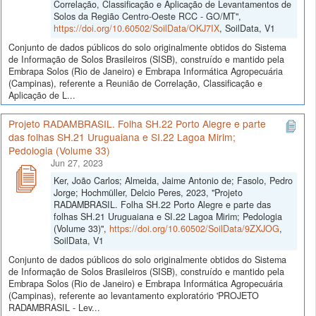
Correlação, Classificação e Aplicação de Levantamentos de
Solos da Região Centro-Oeste RCC - GO/MT",
https://doi.org/10.60502/SoilData/OKJ7IX
, SoilData, V1
Conjunto de dados públicos do solo originalmente obtidos do Sistema
de Informação de Solos Brasileiros (SISB), construído e mantido pela
Embrapa Solos (Rio de Janeiro) e Embrapa Informática Agropecuária
(Campinas), referente a Reunião de Correlação, Classificação e
Aplicação de L...
Projeto RADAMBRASIL. Folha SH.22 Porto Alegre e parte
das folhas SH.21 Uruguaiana e SI.22 Lagoa Mirim;
Pedologia (Volume 33)
Jun 27, 2023
Ker, João Carlos; Almeida, Jaime Antonio de; Fasolo, Pedro
Jorge; Hochmüller, Delcio Peres, 2023, "Projeto
RADAMBRASIL. Folha SH.22 Porto Alegre e parte das
folhas SH.21 Uruguaiana e SI.22 Lagoa Mirim; Pedologia
(Volume 33)",
https://doi.org/10.60502/SoilData/9ZXJOG
,
SoilData, V1
Conjunto de dados públicos do solo originalmente obtidos do Sistema
de Informação de Solos Brasileiros (SISB), construído e mantido pela
Embrapa Solos (Rio de Janeiro) e Embrapa Informática Agropecuária
(Campinas), referente ao levantamento exploratório 'PROJETO
RADAMBRASIL - Lev...