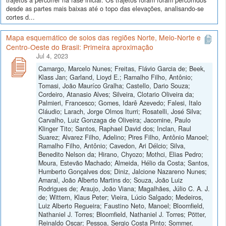
desde as partes mais baixas até o topo das elevações, analisando-se
cortes d...
Mapa esquemático de solos das regiões Norte, Meio-Norte e
Centro-Oeste do Brasil: Primeira aproximação
Jul 4, 2023
Camargo, Marcelo Nunes; Freitas, Flávio Garcia de; Beek,
Klass Jan; Garland, Lioyd E.; Ramalho Filho, Antônio;
Tomasi, João Mauríco Gralha; Castello, Dario Souza;
Cordeiro, Atanasio Alves; Silveira, Clotario Oliveira da;
Palmieri, Francesco; Gomes, Idarê Azevedo; Falesi, Italo
Cláudio; Larach, Jorge Olmos Iturri; Rosatelli, José Silva;
Carvalho, Luiz Gonzaga de Oliveira; Jacomine, Paulo
Klinger Tito; Santos, Raphael David dos; Inclan, Raul
Suarez; Alvarez Filho, Adelino; Pires Filho, Antônio Manoel;
Ramalho Filho, Antônio; Cavedon, Ari Délcio; Silva,
Benedito Nelson da; Hirano, Chyozo; Mothci, Elias Pedro;
Moura, Estevão Machado; Almeida, Hélio da Costa; Santos,
Humberto Gonçalves dos; Diniz, Jalcione Nazareno Nunes;
Amaral, João Alberto Martins do; Souza, João Luiz
Rodrigues de; Araujo, João Viana; Magalhães, Júlio C. A. J.
de; Wittern, Klaus Peter; Vieira, Lúcio Salgado; Medeiros,
Luiz Alberto Regueira; Faustino Neto, Manoel; Bloomfield,
Nathaniel J. Torres; Bloomfield, Nathaniel J. Torres; Pötter,
Reinaldo Oscar; Pessoa, Sergio Costa Pinto; Sommer,