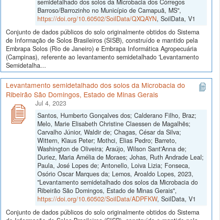
semidetalhado dos solos da Microbacia dos Córregos
Barroso/Barrozinho no Município de Camapuã, MS",
https://doi.org/10.60502/SoilData/QXQAYN
, SoilData, V1
Conjunto de dados públicos do solo originalmente obtidos do Sistema
de Informação de Solos Brasileiros (SISB), construído e mantido pela
Embrapa Solos (Rio de Janeiro) e Embrapa Informática Agropecuária
(Campinas), referente ao levantamento semidetalhado 'Levantamento
Semidetalha...
Levantamento semidetalhado dos solos da Microbacia do
Ribeirão São Domingos, Estado de Minas Gerais
Jul 4, 2023
Santos, Humberto Gonçalves dos; Calderano Filho, Braz;
Melo, Marie Elisabeth Christine Claessen de Magalhẽs;
Carvalho Júnior, Waldir de; Chagas, César da Silva;
Wittern, Klaus Peter; Mothci, Elias Pedro; Barreto,
Washington de Oliveira; Araújo, Wilson Sant'Anna de;
Duriez, Maria Amélia de Moraes; Johas, Ruth Andrade Leal;
Paula, José Lopes de; Antonello, Loiva Lizia; Fonseca,
Osório Oscar Marques da; Lemos, Aroaldo Lopes, 2023,
"Levantamento semidetalhado dos solos da Microbacia do
Ribeirão São Domingos, Estado de Minas Gerais",
https://doi.org/10.60502/SoilData/ADPFKW
, SoilData, V1
Conjunto de dados públicos do solo originalmente obtidos do Sistema