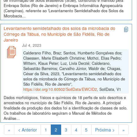
de Informação de Solos Brasileiros (SISB), construído e mantido pela
Embrapa Solos (Rio de Janeiro) e Embrapa Informática Agropecuária
(Campinas), referente ao 'Levantamento Semidetalhado dos Solos da
Microbacia...
Levantamento semidetalhado dos solos da microbacia do
Córrego da Tábua, no Município de São Fidélis, Rio de
Janeiro
Jul 4, 2023
Calderano Filho, Braz; Santos, Humberto Gonçalves dos;
Claessen, Marie Elisabeth Christine; Mothci, Elias Pedro;
Wittern, Klaus Peter; Luz, Livia Derzié; Calderano,
Sebastião Barreiros; Carvalho Júnior, Waldir de; Chagas,
César da Silva, 2023, "Levantamento semidetalhado dos
solos da microbacia do Córrego da Tábua, no Município de
São Fidélis, Rio de Janeiro",
https://doi.org/10.60502/SoilData/EWCID2
, SoilData, V1
Dados morfológicos, físicos e químicos de 18 perfis de solo descritos e
amostrados no município de São Fidélis, Rio de Janeiro. A principal
finalidade da produção dos dados foi a identificação de classes de solo.
Os trabalhos de laboratório seguiram o Manual de Métodos de
Análise...
(Atual)
«
< Anterior
1
2
3
4
5
Próxima >
»