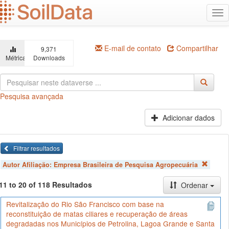
Ir
Alt
para
na
o
conteúdo
principal
E-mail de contato
Compartilhar
9,371
Métricas
Downloads
Pesquisa avançada
Adicionar dados
Filtrar resultados
Autor Afiliação:
Empresa Brasileira de Pesquisa Agropecuária
11 to 20 of 118 Resultados
Ordenar
Revitalização do Rio São Francisco com base na
reconstituição de matas ciliares e recuperação de áreas
degradadas nos Municípios de Petrolina, Lagoa Grande e Santa