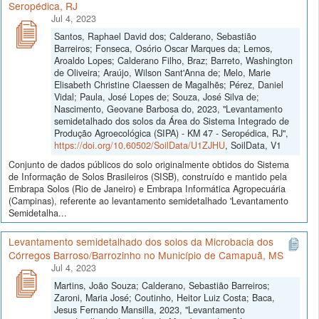
Seropédica, RJ
Jul 4, 2023
Santos, Raphael David dos; Calderano, Sebastião
Barreiros; Fonseca, Osório Oscar Marques da; Lemos,
Aroaldo Lopes; Calderano Filho, Braz; Barreto, Washington
de Oliveira; Araújo, Wilson Sant'Anna de; Melo, Marie
Elisabeth Christine Claessen de Magalhẽs; Pérez, Daniel
Vidal; Paula, José Lopes de; Souza, José Silva de;
Nascimento, Geovane Barbosa do, 2023, "Levantamento
semidetalhado dos solos da Área do Sistema Integrado de
Produção Agroecológica (SIPA) - KM 47 - Seropédica, RJ",
https://doi.org/10.60502/SoilData/U1ZJHU
, SoilData, V1
Conjunto de dados públicos do solo originalmente obtidos do Sistema
de Informação de Solos Brasileiros (SISB), construído e mantido pela
Embrapa Solos (Rio de Janeiro) e Embrapa Informática Agropecuária
(Campinas), referente ao levantamento semidetalhado 'Levantamento
Semidetalha...
Levantamento semidetalhado dos solos da Microbacia dos
Córregos Barroso/Barrozinho no Município de Camapuã, MS
Jul 4, 2023
Martins, João Souza; Calderano, Sebastião Barreiros;
Zaroni, Maria José; Coutinho, Heitor Luiz Costa; Baca,
Jesus Fernando Mansilla, 2023, "Levantamento