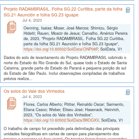
Projeto RADAMBRASIL. Folha SG.22 Curitiba, parte da folha
SG.21 Asunción e folha SG.23 Iguape
Jul 4, 2023
Oenning, Isaias; Moser, José Marcos; Shimizu, Sérgio
Hideiti; Rauen, Moacir de Jesus; Carvalho, Américo Pereira
de, 2023, "Projeto RADAMBRASIL. Folha SG.22 Curitiba,
parte da folha SG.21 Asunción e folha SG.23 Iguape",
https://doi.org/10.60502/SoilData/ONP08P
, SoilData, V1
Dados do solo de levantamento do Projeto RADAMBRASIL cobrindo o
norte do Estado do Rio Grande do Sul, quase todo o Estado de Santa
Catarina, grande parte do Estado do Paraná e pequena porção do sul
do Estado de São Paulo. Inclui observações compiladas de trabalhos
prévios realiza...
Os solos do Vale dos Vinhedos
Jul 4, 2023
Flores, Carlos Alberto; Pötter, Reinaldo Oscar; Sarmento,
Eliana Casco; Weber, Eliseu José; Hasenack, Heinrich,
2023, "Os solos do Vale dos Vinhedos",
https://doi.org/10.60502/SoilData/BKOGXV
, SoilData, V1
O trabalho de campo foi precedido pela delimitação das principais
unidades fisiográficas em cartas de campo para planejamento dos
trajetos a percorrer na fase inicial. Os trajetos foram foram percorridos