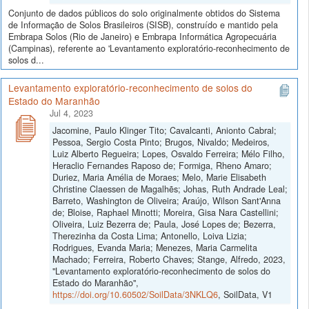
Conjunto de dados públicos do solo originalmente obtidos do Sistema
de Informação de Solos Brasileiros (SISB), construído e mantido pela
Embrapa Solos (Rio de Janeiro) e Embrapa Informática Agropecuária
(Campinas), referente ao 'Levantamento exploratório-reconhecimento de
solos d...
Levantamento exploratório-reconhecimento de solos do
Estado do Maranhão
Jul 4, 2023
Jacomine, Paulo Klinger Tito; Cavalcanti, Anionto Cabral;
Pessoa, Sergio Costa Pinto; Brugos, Nivaldo; Medeiros,
Luiz Alberto Regueira; Lopes, Osvaldo Ferreira; Mélo Filho,
Heraclio Fernandes Raposo de; Formiga, Rheno Amaro;
Duriez, Maria Amélia de Moraes; Melo, Marie Elisabeth
Christine Claessen de Magalhẽs; Johas, Ruth Andrade Leal;
Barreto, Washington de Oliveira; Araújo, Wilson Sant'Anna
de; Bloise, Raphael Minotti; Moreira, Gisa Nara Castellini;
Oliveira, Luiz Bezerra de; Paula, José Lopes de; Bezerra,
Therezinha da Costa Lima; Antonello, Loiva Lizia;
Rodrigues, Evanda Maria; Menezes, Maria Carmelita
Machado; Ferreira, Roberto Chaves; Stange, Alfredo, 2023,
"Levantamento exploratório-reconhecimento de solos do
Estado do Maranhão",
https://doi.org/10.60502/SoilData/3NKLQ6
, SoilData, V1