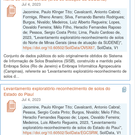
Jul 4, 2023
Jacomine, Paulo Klinger Tito; Cavalcanti, Anionto Cabral;
Formiga, Rheno Amaro; Silva, Fernando Barreto Rodrigues;
Burgos, Nivaldo; Medeiros, Luiz Alberto Regueira; Lopes,
Osvaldo Ferreira; Mélo Filho, Heraclio Fernandes Raposo
de; Pessoa, Sergio Costa Pinto; Lima, Paulo Cardoso de,
2023, "Levantamento exploratório-reconhecimento de solos
do Norte de Minas Gerais (área de atuação da SUDENE)",
https://doi.org/10.60502/SoilData/OV5X67
, SoilData, V1
Conjunto de dados públicos do solo originalmente obtidos do Sistema
de Informação de Solos Brasileiros (SISB), construído e mantido pela
Embrapa Solos (Rio de Janeiro) e Embrapa Informática Agropecuária
(Campinas), referente ao 'Levantamento exploratório-reconhecimento de
solos d...
Levantamento exploratório-reconhecimento de solos do
Estado do Piauí
Jul 4, 2023
Jacomine, Paulo Klinger Tito; Cavalcanti, Antonio Cabral;
Pessoa, Sergio Costa Pinto; Burgos, Nivaldo; MeIo Filho,
Heraclio Fernandes Raposo de; Lopes, Osvaldo Ferreira;
Medeiros, Luis Alberto Regueira, 2023, "Levantamento
exploratório-reconhecimento de solos do Estado do Piauí",
https://doi.org/10.60502/SoilData/EGCSRW
, SoilData, V1