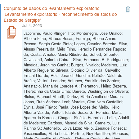
Conjunto de dados do levantamento exploratório
'Levantamento exploratório - reconhecimento de solos do
Estado de Sergipe'
Jul 4, 2023
Jacomine, Paulo Klinger Tito; Montenegro, José Onaldo;
Ribeiro Filho, Mateus Rosas; Formiga, Rheno Amaro;
Pessoa, Sergio Costa Pinto; Lopes, Osvaldo Ferreira; Silva,
Aluisio Pereira da; Mélo Filho, Heraclio Fernandes Raposo
de; Costa, Arnaldo Moniz Ribeiro da; Suhett, Gilberto;
Cavalcanti, Anionto Cabral; Silva, Fernando B. Rodrigues e;
Almeida, Jeronimo Cunha; Burgos, Nivaldo; Medeiros, Luiz
Alberto Regueira; Silveira, Clotário Olivier da; Carvalho,
Ernani Lira de; Reis, Jurandir Gondim; Beltrão, Valdir de
Araújo; Vettori, Leandro; Antunes, Franklin dos Santos;
Anastácio, Maria de Lourdes A.; Pierantoni, Hélio; Bezerra,
Therezinha da Costa Lima; Barreto, Washington de Oliveira;
Bloise, Raphael Minotti; Duriez, Maria Amélia de Moraes;
Johas, Ruth Andrade Leal; Moreira, Gisa Nara Castellini;
Dynia, José Flávio; Paula, José Lopes de; Mello, Hélio
Alberto Vaz de; Vettori, Ida de Souza S.; Perreira, Maria
Aparecida Barroso; Chagas, Sinésio Francisco; Leite, Adahil
de Medeiros; Cardoso, Manoel da Silva; Carneiro, Luiz
Rainho S.; Antonello, Loiva Lizia; Mello, Zenaide Fonseca;
Vasconcellos, Maria Lucia; Porfírio, Ney Hamilton; Meneses,
Maria Carmelita M.; Oliveira, Roberto Corsino de; Lima,