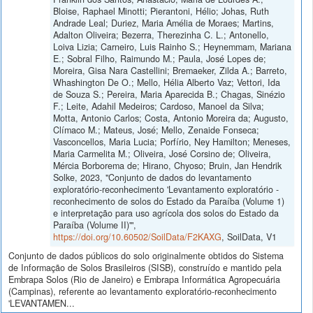
Bloise, Raphael Minotti; Pierantoni, Hélio; Johas, Ruth
Andrade Leal; Duriez, Maria Amélia de Moraes; Martins,
Adalton Oliveira; Bezerra, Therezinha C. L.; Antonello,
Loiva Lizia; Carneiro, Luis Rainho S.; Heynemmam, Mariana
E.; Sobral Filho, Raimundo M.; Paula, José Lopes de;
Moreira, Gisa Nara Castellini; Bremaeker, Zilda A.; Barreto,
Whashington De O.; Mello, Hélia Alberto Vaz; Vettori, Ida
de Souza S.; Pereira, Maria Aparecida B.; Chagas, Sinézio
F.; Leite, Adahil Medeiros; Cardoso, Manoel da Silva;
Motta, Antonio Carlos; Costa, Antonio Moreira da; Augusto,
Clímaco M.; Mateus, José; Mello, Zenaide Fonseca;
Vasconcellos, Maria Lucia; Porfírio, Ney Hamilton; Meneses,
Maria Carmelita M.; Oliveira, José Corsino de; Oliveira,
Mércia Borborema de; Hirano, Chyoso; Bruin, Jan Hendrik
Solke, 2023, "Conjunto de dados do levantamento
exploratório-reconhecimento 'Levantamento exploratório -
reconhecimento de solos do Estado da Paraíba (Volume 1)
e interpretação para uso agrícola dos solos do Estado da
Paraíba (Volume II)'",
https://doi.org/10.60502/SoilData/F2KAXG
, SoilData, V1
Conjunto de dados públicos do solo originalmente obtidos do Sistema
de Informação de Solos Brasileiros (SISB), construído e mantido pela
Embrapa Solos (Rio de Janeiro) e Embrapa Informática Agropecuária
(Campinas), referente ao levantamento exploratório-reconhecimento
'LEVANTAMEN...