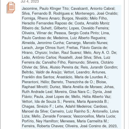
Jul 4, 2023
Jacomine, Paulo Klinger Tito; Cavalcanti, Anionto Cabral;
Silva, Fernando B. Rodrigues e; Montenegro, José Onaldo;
Formiga, Rheno Amaro; Burgos, Nivaldo; Mélo Filho,
Heraclio Fernandes Raposo de; Costa, Arnaldo Moniz
Ribeiro da; Suhett, Gilberto; Lopes, Osvaldo Ferreira;
Oliveira, Vilmar de; Pessoa, Sergio Costa Pinto; Lima,
Paulo Cardoso de; Medeiros, Luiz Alberto Regueira;
Almeida, Jeronimo Cunha; Camargo, Marcelo Nunes;
Larach, Jorge Olmos Iturri; Freitas, Flávio Garcia de;
Hirano, Chyozo; Inclan, Raul Suarez; Melo, Acry A. O. De;
Leão, Antônio Carlos; Rosatelli, José Silva; Silva, Luiz
Ferreira da; Carvalho Filho, Raimundo; Silveira, Clotário
Olivier da; Silva, Aluisio Pereira da; Reis, Jurandir Gondim;
Beltrão, Valdir de Araújo; Vettori, Leandro; Antunes,
Franklin dos Santos; Anastácio, Maria de Lourdes A.;
Pierantoni, Hélio; Barreto, Therezinha de O.; Bloise,
Raphael Minotti; Duriez, Maria Amélia de Moraes; Johas,
Ruth Andrade Leal; Moreira, Gisa Nara C.; Dynia, José
Flávio; Paula, José Lopes de; Mello, Hélia Alberto Vaz;
Vettori, Ida de Souza S.; Pereira, Maria Aparecida B.;
Chagas, Sinézio F.; Leite, Adahil Medeiros; Cardoso,
Manoel da Silve; Carneiro, Luiz Rainho S.; Antonello, Loiva
Lizia; Mello, Zenaide Fonseca; Vasconcellos, Maria Lucia;
Porfírio, Ney Hamilton; Meneses, Maria Carmelita M.;
Ferreira, Roberta Chaves; Oliveira, José Corsino de, 2023,