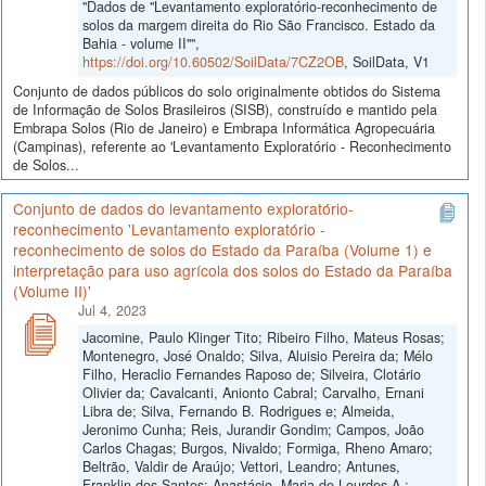
"Dados de "Levantamento exploratório-reconhecimento de
solos da margem direita do Rio São Francisco. Estado da
Bahia - volume II"",
https://doi.org/10.60502/SoilData/7CZ2OB
, SoilData, V1
Conjunto de dados públicos do solo originalmente obtidos do Sistema
de Informação de Solos Brasileiros (SISB), construído e mantido pela
Embrapa Solos (Rio de Janeiro) e Embrapa Informática Agropecuária
(Campinas), referente ao 'Levantamento Exploratório - Reconhecimento
de Solos...
Conjunto de dados do levantamento exploratório-
reconhecimento 'Levantamento exploratório -
reconhecimento de solos do Estado da Paraíba (Volume 1) e
interpretação para uso agrícola dos solos do Estado da Paraíba
(Volume II)'
Jul 4, 2023
Jacomine, Paulo Klinger Tito; Ribeiro Filho, Mateus Rosas;
Montenegro, José Onaldo; Silva, Aluisio Pereira da; Mélo
Filho, Heraclio Fernandes Raposo de; Silveira, Clotário
Olivier da; Cavalcanti, Anionto Cabral; Carvalho, Ernani
Libra de; Silva, Fernando B. Rodrigues e; Almeida,
Jeronimo Cunha; Reis, Jurandir Gondim; Campos, João
Carlos Chagas; Burgos, Nivaldo; Formiga, Rheno Amaro;
Beltrão, Valdir de Araújo; Vettori, Leandro; Antunes,
Franklin dos Santos; Anastácio, Maria de Lourdes A.;