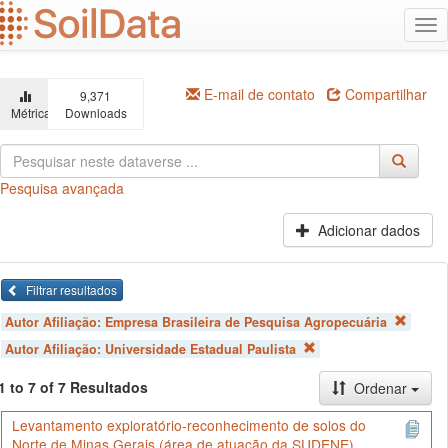
Ir
Alt
para
na
o
conteúdo
principal
E-mail de contato
Compartilhar
9,371
Métricas
Downloads
Pesquisa avançada
Adicionar dados
Filtrar resultados
Autor Afiliação:
Empresa Brasileira de Pesquisa Agropecuária
Autor Afiliação:
Universidade Estadual Paulista
1 to 7 of 7 Resultados
Ordenar
Levantamento exploratório-reconhecimento de solos do
Norte de Minas Gerais (área de atuação da SUDENE)