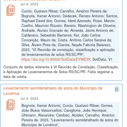
Jul 4, 2023
Curcio, Gustavo Ribas; Carvalho, Américo Pereira de;
Bognola, Itamar Antonio; Dedecek, Renato Antonio; Santos,
Raphael David dos; Gomes, Iderê Azevedo; Rossi, Marcio;
Coelho, Maurício Rizzato; Barreto, Washington de Oliveira;
Andrade, Aluísio Granado de; Almeida, Jaime Antonio de;
Calderano, Sebastião Barreiros; Ker, João Carlos;
Conceição, Mauro da; Costa, Antônio Carlos Saraiva da;
Silva, Álvaro Pires da; Giarola, Neyde Fabíola Balarezo,
2023, "VI Reunião de correlação, classificação e aplicação
de levantamentos de solos RS/SC/PR",
https://doi.org/10.60502/SoilData/EYWESY
, SoilData, V1
Conjunto de dados referente à VI Reunião de Correlação, Classificação
e Aplicação de Levantamentos de Solos RS/SC/PR. Falta registrar a
data de coleta.
Levantamento semidetalhado de solos do Município de
Londrina
Jul 4, 2023
Bognola, Itamar Antonio; Curcio, Gustavo Ribas; Gomes,
João Bosco Vasconcellos; Caviglione, João Henrique;
Uhlmann, Alexandre; Cardoso, Alcides; Carvalho, Américo
Pereira de, 2023, "Levantamento semidetalhado de solos do
Município de Londrina",