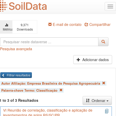
Ir
Alt
para
na
o
conteúdo
principal
E-mail de contato
Compartilhar
9,371
Métricas
Downloads
Pesquisa avançada
Adicionar dados
Filtrar resultados
Autor Afiliação:
Empresa Brasileira de Pesquisa Agropecuária
Palavra-chave Termo:
Classificação
1 to 3 of 3 Resultados
Ordenar
VI Reunião de correlação, classificação e aplicação de
levantamentos de solos RS/SC/PR