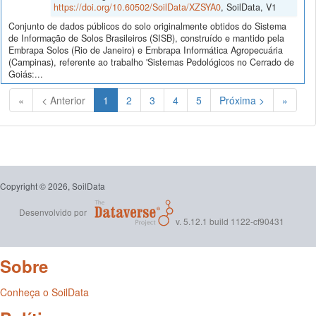
https://doi.org/10.60502/SoilData/XZSYA0
, SoilData, V1
Conjunto de dados públicos do solo originalmente obtidos do Sistema
de Informação de Solos Brasileiros (SISB), construído e mantido pela
Embrapa Solos (Rio de Janeiro) e Embrapa Informática Agropecuária
(Campinas), referente ao trabalho 'Sistemas Pedológicos no Cerrado de
Goiás:...
(Atual)
«
< Anterior
1
2
3
4
5
Próxima >
»
Copyright © 2026, SoilData
Desenvolvido por
v. 5.12.1 build 1122-cf90431
Sobre
Conheça o SoilData