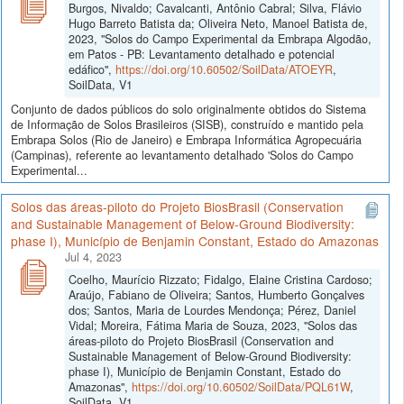
Burgos, Nivaldo; Cavalcanti, Antônio Cabral; Silva, Flávio
Hugo Barreto Batista da; Oliveira Neto, Manoel Batista de,
2023, "Solos do Campo Experimental da Embrapa Algodão,
em Patos - PB: Levantamento detalhado e potencial
edáfico",
https://doi.org/10.60502/SoilData/ATOEYR
,
SoilData, V1
Conjunto de dados públicos do solo originalmente obtidos do Sistema
de Informação de Solos Brasileiros (SISB), construído e mantido pela
Embrapa Solos (Rio de Janeiro) e Embrapa Informática Agropecuária
(Campinas), referente ao levantamento detalhado 'Solos do Campo
Experimental...
Solos das áreas-piloto do Projeto BiosBrasil (Conservation
and Sustainable Management of Below-Ground Biodiversity:
phase I), Município de Benjamin Constant, Estado do Amazonas
Jul 4, 2023
Coelho, Maurício Rizzato; Fidalgo, Elaine Cristina Cardoso;
Araújo, Fabiano de Oliveira; Santos, Humberto Gonçalves
dos; Santos, Maria de Lourdes Mendonça; Pérez, Daniel
Vidal; Moreira, Fátima Maria de Souza, 2023, "Solos das
áreas-piloto do Projeto BiosBrasil (Conservation and
Sustainable Management of Below-Ground Biodiversity:
phase I), Município de Benjamin Constant, Estado do
Amazonas",
https://doi.org/10.60502/SoilData/PQL61W
,
SoilData, V1