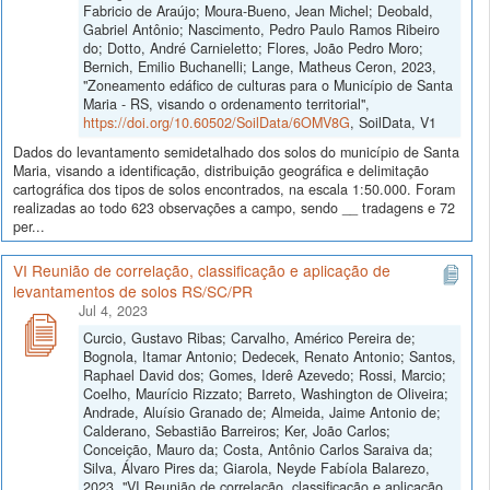
Fabricio de Araújo; Moura-Bueno, Jean Michel; Deobald,
Gabriel Antônio; Nascimento, Pedro Paulo Ramos Ribeiro
do; Dotto, André Carnieletto; Flores, João Pedro Moro;
Bernich, Emilio Buchanelli; Lange, Matheus Ceron, 2023,
"Zoneamento edáfico de culturas para o Município de Santa
Maria - RS, visando o ordenamento territorial",
https://doi.org/10.60502/SoilData/6OMV8G
, SoilData, V1
Dados do levantamento semidetalhado dos solos do município de Santa
Maria, visando a identificação, distribuição geográfica e delimitação
cartográfica dos tipos de solos encontrados, na escala 1:50.000. Foram
realizadas ao todo 623 observações a campo, sendo __ tradagens e 72
per...
VI Reunião de correlação, classificação e aplicação de
levantamentos de solos RS/SC/PR
Jul 4, 2023
Curcio, Gustavo Ribas; Carvalho, Américo Pereira de;
Bognola, Itamar Antonio; Dedecek, Renato Antonio; Santos,
Raphael David dos; Gomes, Iderê Azevedo; Rossi, Marcio;
Coelho, Maurício Rizzato; Barreto, Washington de Oliveira;
Andrade, Aluísio Granado de; Almeida, Jaime Antonio de;
Calderano, Sebastião Barreiros; Ker, João Carlos;
Conceição, Mauro da; Costa, Antônio Carlos Saraiva da;
Silva, Álvaro Pires da; Giarola, Neyde Fabíola Balarezo,
2023, "VI Reunião de correlação, classificação e aplicação