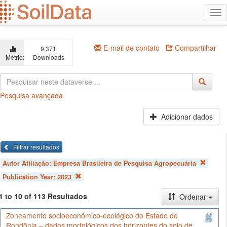
Ir
Alt
para
na
o
conteúdo
principal
E-mail de contato
Compartilhar
9,371
Métricas
Downloads
Pesquisa avançada
Adicionar dados
Filtrar resultados
Autor Afiliação:
Empresa Brasileira de Pesquisa Agropecuária
Publication Year:
2023
1 to 10 of 113 Resultados
Ordenar
Zoneamento socioeconômico-ecológico do Estado de
Rondônia – dados morfológicos dos horizontes do solo de