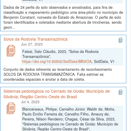
Dados de 24 perfis do solo observados e amostrados, para fins de
classificação e mapeamento pedológico uma área-piloto no município de
Benjamin Constant, noroeste do Estado do Amazonas. O perfis de solo
foram identificados e coletados mediante abertura de trincheiras, sendo
georr...
Solos da Rodovia Transamazônica
Jun 27, 2023
Falesi, Ítalo Cláudio, 2023, "Solos da Rodovia
Transamazônica",
https://doi.org/10.60502/SoilData/BB3IOA
, SoilData, V1
Conjunto de dados referente ao levantamento de reconhecimento
SOLOS DA RODOVIA TRANSAMAZÔNICA. Falta estimar as
coordenadas espaciais e anotar a data de coleta.
Sistemas pedológicos no Cerrado de Goiás: Município de
Silvânia; Região Centro-Oeste do Brasil
Jul 4, 2023
Blancaneaux, Philipe; Carvalho Júnior, Waldir de; Motta,
Paulo Emílio Ferreira da; Carvalho Filho, Amaury de;
Pereira, Nilson Rendeiro; Chagas, César da Silva, 2023,
"Sistemas pedológicos no Cerrado de Goiás: Município de
Silvânia; Região Centro-Oeste do Brasil",