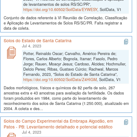
de levantamentos de solos RS/SC/PR",
https://doi.org/10.60502/SoilData/EYWESY
, SoilData, V1
Conjunto de dados referente à VI Reunião de Correlação, Classificação
e Aplicação de Levantamentos de Solos RS/SC/PR. Falta registrar a
data de coleta.
Solos do Estado de Santa Catarina
Jul 4, 2023
Potter, Reinaldo Oscar; Carvalho, Américo Pereira de;
Flores, Carlos Alberto; Bognola, Itamar; Fasolo, Pedro
Jorge; Rauen, Moacyr Jesus; Cardoso, Alcides; Hochmuller,
Delcio Peres; Ribas, Gustavo Cúrcio; Rachwal, Marcos
Fernando, 2023, "Solos do Estado de Santa Catarina",
https://doi.org/10.60502/SoilData/Z4HIGM
, SoilData, V1
Dados morfológicos, físicos e químicos de 82 perfis de solo, 267
amostras extra e 43 amostras para avaliação da fertilidade. Os dados
foram produzidos em 1984, como parte do levantamento de
reconhecimento dos solos de Santa Catarina (1:250.000), atualizado em
2004. A coleta e des...
Solos do Campo Experimental da Embrapa Algodão, em
Patos - PB: Levantamento detalhado e potencial edáfico
Jul 4, 2023